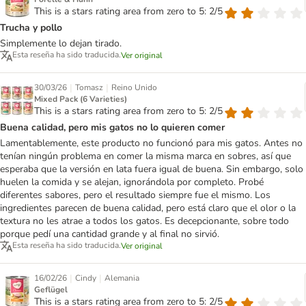
This is a stars rating area from zero to 5: 2/5
Trucha y pollo
Simplemente lo dejan tirado.
Esta reseña ha sido traducida.
Ver original
|
|
30/03/26
Tomasz
Reino Unido
Mixed Pack (6 Varieties)
This is a stars rating area from zero to 5: 2/5
Buena calidad, pero mis gatos no lo quieren comer
Lamentablemente, este producto no funcionó para mis gatos. Antes no
tenían ningún problema en comer la misma marca en sobres, así que
esperaba que la versión en lata fuera igual de buena. Sin embargo, solo
huelen la comida y se alejan, ignorándola por completo. Probé
diferentes sabores, pero el resultado siempre fue el mismo. Los
ingredientes parecen de buena calidad, pero está claro que el olor o la
textura no les atrae a todos los gatos. Es decepcionante, sobre todo
porque pedí una cantidad grande y al final no sirvió.
Esta reseña ha sido traducida.
Ver original
|
|
16/02/26
Cindy
Alemania
Geflügel
This is a stars rating area from zero to 5: 2/5