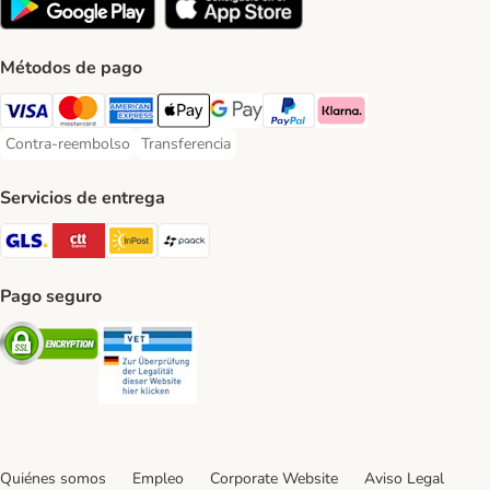
Métodos de pago
Visa Payment Method
Mastercard Payment Method
American Express Payment Method
Apple Pay Payment Method
Google Pay Payment Method
PayPal Payment Method
Klarna Payment Method
Contra-reembolso
Transferencia
Contra-reembolso Payment Method
Transferencia Payment Method
Servicios de entrega
GLS Shipping Method
CTTExpress Shipping Method
InPost Shipping Method
paack Shipping Method
Pago seguro
Security
Security
Quiénes somos
Empleo
Corporate Website
Aviso Legal