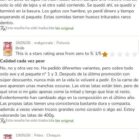
solo lo olió de lejos y el otro salió corriendo. Se quedó ahí, se quedó y
terminó en la basura. Los gatos con hambre, yo perdí dinero y tiempo
esperando el paquete. Estas comidas tienen huesos triturados raros
dentro.
Esta reseña ha sido traducida.
Ver original
|
|
26/05/26
małgorzata
Polonia
Drób
This is a stars rating area from zero to 5: 1/5
Calidad cada vez peor
No, no y otra vez no. He pedido diferentes variantes, pero sobre todo
solo ave y el paquete nº 1 y 3. Después de la última promoción con
súper descuento, nunca más en la vida lo volveré a pedir. En la carne de
ave aparecen unas manchas oscuras. Las otras latas están bien, pero de
qué sirve si mi gato apenas come la mitad y tengo que tirar el resto.
Evidentemente han cambiado algo en la composición en el último año.
Las propias latas tienen una consistencia bastante dura y compacta,
además a veces vienen trozos grandes como corazón o algo así. Estoy
valorando las latas de 400g.
Esta reseña ha sido traducida.
Ver original
|
|
19/05/26
Petra
Chequia