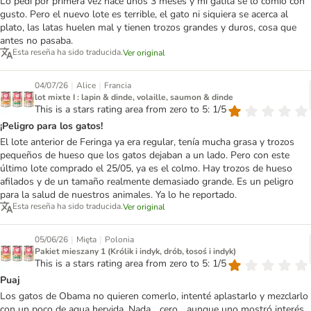
Lo pedí por primera vez hace unos 3 meses y mi gatita se lo comió con
gusto. Pero el nuevo lote es terrible, el gato ni siquiera se acerca al
plato, las latas huelen mal y tienen trozos grandes y duros, cosa que
antes no pasaba.
Esta reseña ha sido traducida.
Ver original
|
|
04/07/26
Alice
Francia
lot mixte I : lapin & dinde, volaille, saumon & dinde
This is a stars rating area from zero to 5: 1/5
¡Peligro para los gatos!
El lote anterior de Feringa ya era regular, tenía mucha grasa y trozos
pequeños de hueso que los gatos dejaban a un lado. Pero con este
último lote comprado el 25/05, ya es el colmo. Hay trozos de hueso
afilados y de un tamaño realmente demasiado grande. Es un peligro
para la salud de nuestros animales. Ya lo he reportado.
Esta reseña ha sido traducida.
Ver original
|
|
05/06/26
Mięta
Polonia
Pakiet mieszany 1 (Królik i indyk, drób, łosoś i indyk)
This is a stars rating area from zero to 5: 1/5
Puaj
Los gatos de Obama no quieren comerlo, intenté aplastarlo y mezclarlo
con un poco de agua hervida. Nada... cero... aunque uno mostró interés,