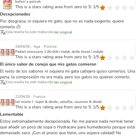
kuřecí a pstruh
This is a stars rating area from zero to 5: 1/5
Decepcionados
Por desgracia, ni siquiera mi gato, que no es nada exigente, quiere
comerlo 🫠
Esta reseña ha sido traducida.
Ver original
|
|
26/04/26
Aga
Polonia
Pakiet mieszany 1 (Królik i indyk, drób, łosoś i indyk)
This is a stars rating area from zero to 5: 1/5
El único sabor de conejo que mis gatos comieron
El resto de los sabores ni siquiera mi gata callejera quiso comerlos. Una
pena, la composición no era mala, pero los gatos no quieren comerlo.
Esta reseña ha sido traducida.
Ver original
|
21/04/26
Francia
lot mixte I : lapin & dinde, volaille, saumon & dinde
This is a stars rating area from zero to 5: 1/5
Lamentable
Estoy extremadamente decepcionada. No me parece nada normal tener
que añadir un poco de sopa o Hydracare para humedecerlo porque está
demasiado seco. ¡Con el precio que tiene, uno espera calidad! No