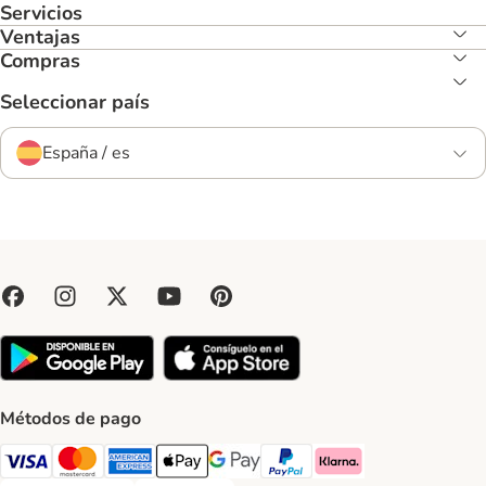
Servicios
Ventajas
Compras
Seleccionar país
España / es
Métodos de pago
Visa Payment Method
Mastercard Payment Method
American Express Payment Method
Apple Pay Payment Method
Google Pay Payment Method
PayPal Payment Method
Klarna Payment Method