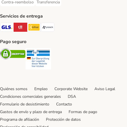
Contra-reembolso
Transferencia
Contra-reembolso Payment Method
Transferencia Payment Method
Servicios de entrega
GLS Shipping Method
CTTExpress Shipping Method
InPost Shipping Method
paack Shipping Method
Pago seguro
Security
Security
Quiénes somos
Empleo
Corporate Website
Aviso Legal
Condiciones comerciales generales
DSA
Formulario de desistimiento
Contacto
Gastos de envío y plazo de entrega
Formas de pago
Programa de afiliación
Protección de datos