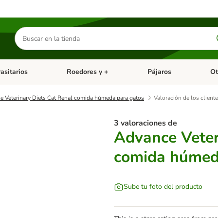
Buscar
productos
asitarios
Roedores y +
Pájaros
Ot
tegoria abierto: Dieta Vet.
Menú de categoria abierto: Antiparasitarios
Menú de categoria abierto
Menú 
 Veterinary Diets Cat Renal comida húmeda para gatos
Valoración de los client
3 valoraciones de
Advance Veter
comida húmed
Sube tu foto del producto