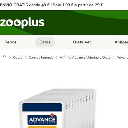
ENVÍO GRATIS desde 49 € | Solo 1,99 € a partir de 29 €
Perros
Gatos
Dieta Vet.
Antipar
Menú de categoria abierto: Perros
Menú de categoria abierto: Gatos
Menú de ca
Gatos
Comida húmeda
Affinity Advance Veterinary Diets
Advance