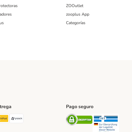
rotectoras
ZOOutlet
iadores
zooplus App
us
Categorías
ntrega
Pago seguro
ping Method
TExpress Shipping Method
InPost Shipping Method
paack Shipping Method
Security
Securit