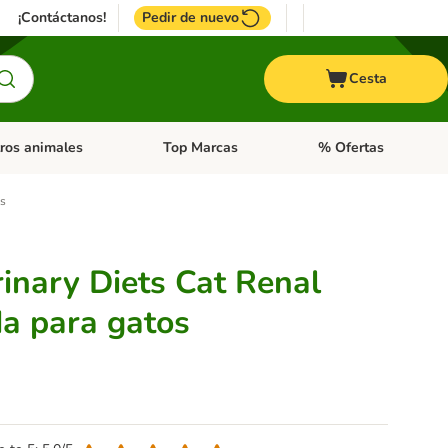
¡Contáctanos!
Pedir de nuevo
Cesta
ros animales
Top Marcas
% Ofertas
: Roedores y +
de categoria abierto: Pájaros
Menú de categoria abierto: Otros animales
Menú de categoria abie
es
inary Diets Cat Renal
a para gatos