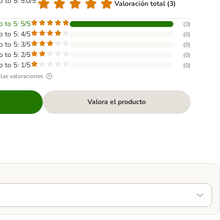
o to 5: 5.0/5
Valoración total (3)
o to 5: 5/5
(
3
)
o to 5: 4/5
(
0
)
o to 5: 3/5
(
0
)
o to 5: 2/5
(
0
)
o to 5: 1/5
(
0
)
las valoraciones
Valora el producto