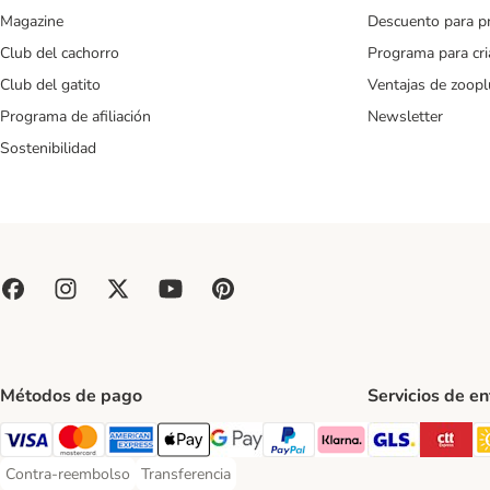
Magazine
Descuento para p
Club del cachorro
Programa para cr
Club del gatito
Ventajas de zoopl
Programa de afiliación
Newsletter
Sostenibilidad
Métodos de pago
Servicios de e
GLS Ship
CT
Visa Payment Method
Mastercard Payment Method
American Express Payment Method
Apple Pay Payment Method
Google Pay Payment Method
PayPal Payment Method
Klarna Payment Method
Contra-reembolso
Transferencia
Contra-reembolso Payment Method
Transferencia Payment Method