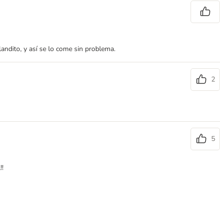
ndito, y así se lo come sin problema.
2
5
!!