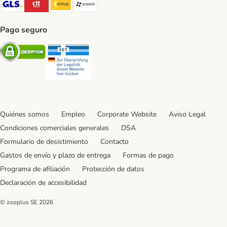
GLS Shipping Method
CTTExpress Shipping Method
InPost Shipping Method
paack Shipping Method
Pago seguro
Security
Security
Quiénes somos
Empleo
Corporate Website
Aviso Legal
Condiciones comerciales generales
DSA
Formulario de desistimiento
Contacto
Gastos de envío y plazo de entrega
Formas de pago
Programa de afiliación
Protección de datos
Declaración de accesibilidad
© zooplus SE
2026