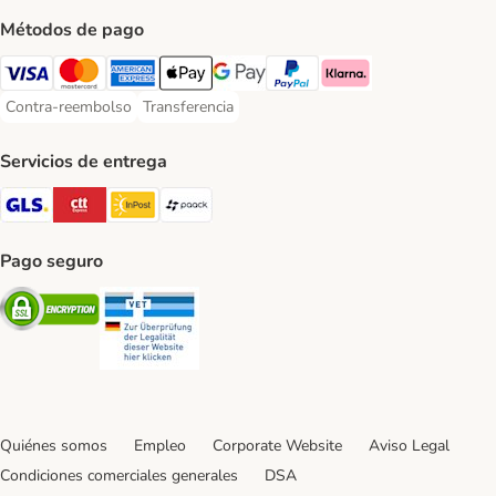
Métodos de pago
Visa Payment Method
Mastercard Payment Method
American Express Payment Method
Apple Pay Payment Method
Google Pay Payment Method
PayPal Payment Method
Klarna Payment Method
Contra-reembolso
Transferencia
Contra-reembolso Payment Method
Transferencia Payment Method
Servicios de entrega
GLS Shipping Method
CTTExpress Shipping Method
InPost Shipping Method
paack Shipping Method
Pago seguro
Security
Security
Quiénes somos
Empleo
Corporate Website
Aviso Legal
Condiciones comerciales generales
DSA