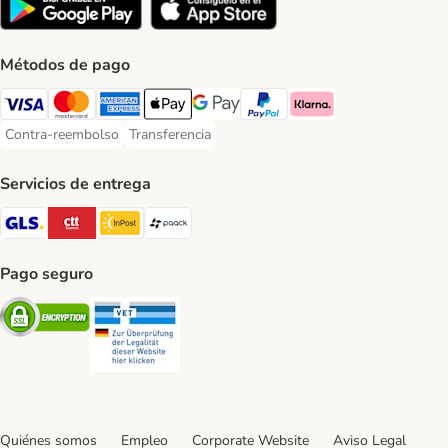
Métodos de pago
Visa Payment Method
Mastercard Payment Method
American Express Payment Method
Apple Pay Payment Method
Google Pay Payment Method
PayPal Payment Method
Klarna Payment Method
Contra-reembolso
Transferencia
Contra-reembolso Payment Method
Transferencia Payment Method
Servicios de entrega
GLS Shipping Method
CTTExpress Shipping Method
InPost Shipping Method
paack Shipping Method
Pago seguro
Security
Security
Quiénes somos
Empleo
Corporate Website
Aviso Legal