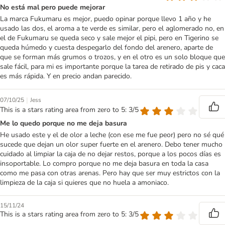
No está mal pero puede mejorar
La marca Fukumaru es mejor, puedo opinar porque llevo 1 año y he
usado las dos, el aroma a te verde es similar, pero el aglomerado no, en
el de Fukumaru se queda seco y sale mejor el pipi, pero en Tigerino se
queda húmedo y cuesta despegarlo del fondo del arenero, aparte de
que se forman más grumos o trozos, y en el otro es un solo bloque que
sale fácil, para mi es importante porque la tarea de retirado de pis y caca
es más rápida. Y en precio andan parecido.
|
07/10/25
Jess
This is a stars rating area from zero to 5: 3/5
Me lo quedo porque no me deja basura
He usado este y el de olor a leche (con ese me fue peor) pero no sé qué
sucede que dejan un olor super fuerte en el arenero. Debo tener mucho
cuidado al limpiar la caja de no dejar restos, porque a los pocos días es
insoportable. Lo compro porque no me deja basura en toda la casa
como me pasa con otras arenas. Pero hay que ser muy estrictos con la
limpieza de la caja si quieres que no huela a amoniaco.
15/11/24
This is a stars rating area from zero to 5: 3/5