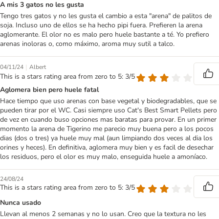
A mis 3 gatos no les gusta
Tengo tres gatos y no les gusta el cambio a esta "arena" de palitos de
soja. Incluso uno de ellos se ha hecho pipi fuera. Prefieren la arena
aglomerante. El olor no es malo pero huele bastante a té. Yo prefiero
arenas inoloras o, como máximo, aroma muy sutil a talco.
|
04/11/24
Albert
This is a stars rating area from zero to 5: 3/5
Aglomera bien pero huele fatal
Hace tiempo que uso arenas con base vegetal y biodegradables, que se
pueden tirar por el WC. Casi siempre uso Cat's Best Smart Pellets pero
de vez en cuando buso opciones mas baratas para provar. En un primer
momento la arena de Tigerino me parecio muy buena pero a los pocos
dias (dos o tres) ya huele muy mal (aun limpiando dos veces al dia los
orines y heces). En definitiva, aglomera muy bien y es facil de desechar
los residuos, pero el olor es muy malo, enseguida huele a amoníaco.
24/08/24
This is a stars rating area from zero to 5: 3/5
Nunca usado
Llevan al menos 2 semanas y no lo usan. Creo que la textura no les