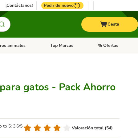
¡Contáctanos!
Pedir de nuevo
Cesta
ros animales
Top Marcas
% Ofertas
: Roedores y +
de categoria abierto: Pájaros
Menú de categoria abierto: Otros animales
Menú de categoria abie
 para gatos - Pack Ahorro
o to 5: 3.6/5
Valoración total (54)