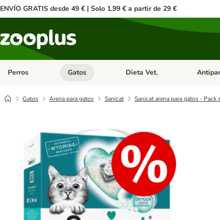
ENVÍO GRATIS desde 49 € | Solo 1,99 € a partir de 29 €
Perros
Gatos
Dieta Vet.
Antipar
Menú de categoria abierto: Perros
Menú de categoria abierto: Gatos
Menú de ca
Gatos
Arena para gatos
Sanicat
Sanicat arena para gatos - Pack