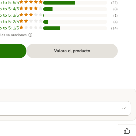
o to 5: 5/5
(
27
)
o to 5: 4/5
(
8
)
o to 5: 3/5
(
1
)
o to 5: 2/5
(
4
)
o to 5: 1/5
(
14
)
las valoraciones
Valora el producto