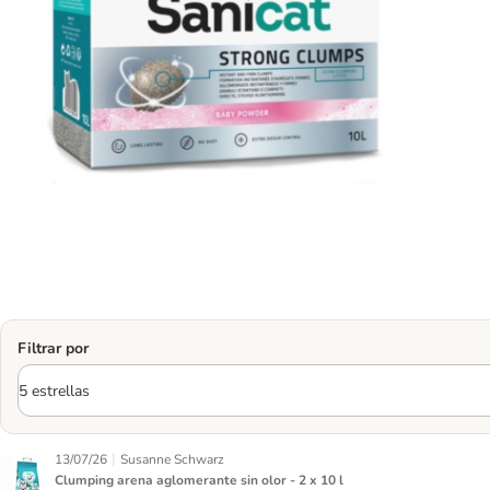
Filtrar por
|
13/07/26
Susanne Schwarz
Clumping arena aglomerante sin olor - 2 x 10 l