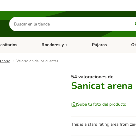
Buscar
productos
asitarios
Roedores y +
Pájaros
Ot
tegoria abierto: Dieta Vet.
Menú de categoria abierto: Antiparasitarios
Menú de categoria abierto
Menú 
 Ahorro
Valoración de los clientes
54 valoraciones de
Sanicat arena
Sube tu foto del producto
This is a stars rating area from zer