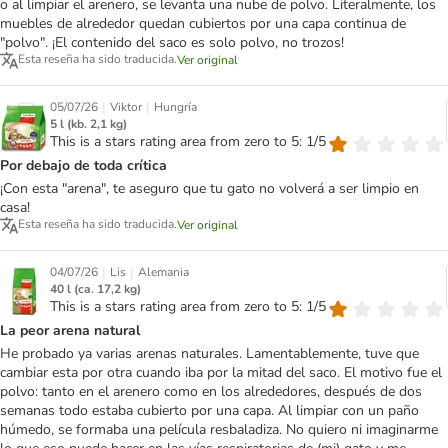
o al limpiar el arenero, se levanta una nube de polvo. Literalmente, los
muebles de alrededor quedan cubiertos por una capa continua de
"polvo". ¡El contenido del saco es solo polvo, no trozos!
Esta reseña ha sido traducida.
Ver original
|
|
05/07/26
Viktor
Hungría
5 l (kb. 2,1 kg)
This is a stars rating area from zero to 5: 1/5
Por debajo de toda crítica
¡Con esta "arena", te aseguro que tu gato no volverá a ser limpio en
casa!
Esta reseña ha sido traducida.
Ver original
|
|
04/07/26
Lis
Alemania
40 l (ca. 17,2 kg)
This is a stars rating area from zero to 5: 1/5
La peor arena natural
He probado ya varias arenas naturales. Lamentablemente, tuve que
cambiar esta por otra cuando iba por la mitad del saco. El motivo fue el
polvo: tanto en el arenero como en los alrededores, después de dos
semanas todo estaba cubierto por una capa. Al limpiar con un paño
húmedo, se formaba una película resbaladiza. No quiero ni imaginarme