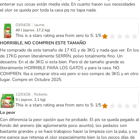
enterrar sus cosas están media vida. En cuanto hacen sus necesidades
el olor se queda por toda la casa pq no tapa nada.
|
03/04/26
Jaume
40 l (aprox. 17,2 kg)
This is a stars rating area from zero to 5: 1/5
HORRIBLE, NO COMPREN ESTE TAMAÑO
He comprado de este tamaño de 17 KG y de 3KG y nada que ver. En los
de 17KG ponen literalmente SERRÍN, polvo totalmente fino. Un
desastre. En el de 3KG si esta bien. Pero el de tamaño grande es
literalmente HORRIBLE PARA LOS GATOS y para la casa. NO
COMPREN. Iba a comprar otra vez pero si eso compro de 3KG y en otro
lugar. Compre en Octubre 2025.
|
12/03/26
Roberto
5 l (aprox. 2,1 kg)
This is a stars rating area from zero to 5: 1/5
Lo peor
Con diferencia la peor opción que he probado. El pis se queda pegado al
fondo del arenero (de aglomerante poco asunto), los pedazos son
bastante grandes y se hace trabajoso hacer la limpieza con la pala, y no
me parece que retenga el olor especialmente bien (a los pocos días de