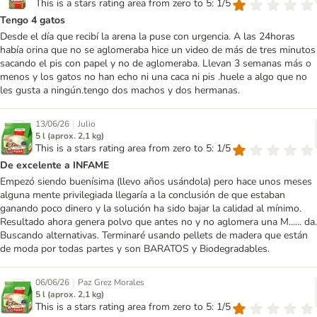
This is a stars rating area from zero to 5: 1/5
Tengo 4 gatos
Desde el día que recibí la arena la puse con urgencia. A las 24horas
había orina que no se aglomeraba hice un video de más de tres minutos
sacando el pis con papel y no de aglomeraba. Llevan 3 semanas más o
menos y los gatos no han echo ni una caca ni pis .huele a algo que no
les gusta a ningún.tengo dos machos y dos hermanas.
|
13/06/26
Julio
5 l (aprox. 2,1 kg)
This is a stars rating area from zero to 5: 1/5
De excelente a INFAME
Empezó siendo buenísima (llevo años usándola) pero hace unos meses
alguna mente privilegiada llegaría a la conclusión de que estaban
ganando poco dinero y la solución ha sido bajar la calidad al mínimo.
Resultado ahora genera polvo que antes no y no aglomera una M...... da.
Buscando alternativas. Terminaré usando pellets de madera que están
de moda por todas partes y son BARATOS y Biodegradables.
|
06/06/26
Paz Grez Morales
5 l (aprox. 2,1 kg)
This is a stars rating area from zero to 5: 1/5