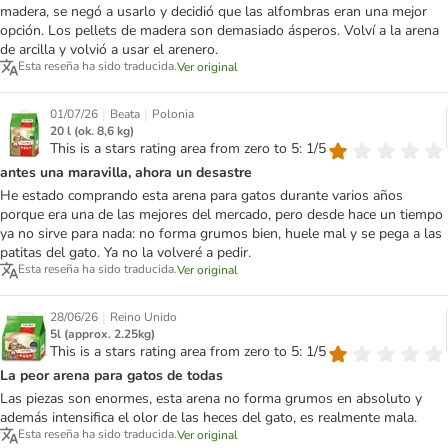
madera, se negó a usarlo y decidió que las alfombras eran una mejor
opción. Los pellets de madera son demasiado ásperos. Volví a la arena
de arcilla y volvió a usar el arenero.
Esta reseña ha sido traducida.
Ver original
|
|
01/07/26
Beata
Polonia
20 l (ok. 8,6 kg)
This is a stars rating area from zero to 5: 1/5
antes una maravilla, ahora un desastre
He estado comprando esta arena para gatos durante varios años
porque era una de las mejores del mercado, pero desde hace un tiempo
ya no sirve para nada: no forma grumos bien, huele mal y se pega a las
patitas del gato. Ya no la volveré a pedir.
Esta reseña ha sido traducida.
Ver original
|
28/06/26
Reino Unido
5l (approx. 2.25kg)
This is a stars rating area from zero to 5: 1/5
La peor arena para gatos de todas
Las piezas son enormes, esta arena no forma grumos en absoluto y
además intensifica el olor de las heces del gato, es realmente mala.
Esta reseña ha sido traducida.
Ver original