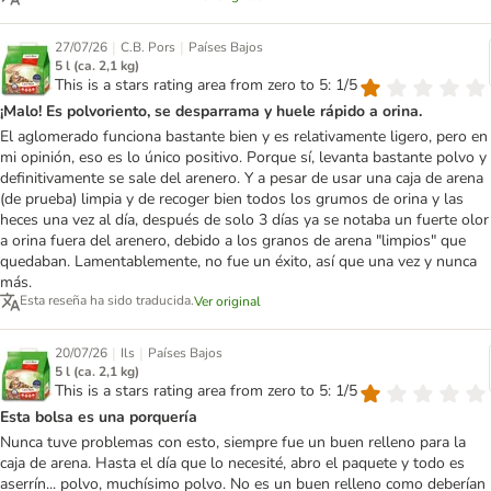
|
|
27/07/26
C.B. Pors
Países Bajos
5 l (ca. 2,1 kg)
This is a stars rating area from zero to 5: 1/5
¡Malo! Es polvoriento, se desparrama y huele rápido a orina.
El aglomerado funciona bastante bien y es relativamente ligero, pero en
mi opinión, eso es lo único positivo. Porque sí, levanta bastante polvo y
definitivamente se sale del arenero. Y a pesar de usar una caja de arena
(de prueba) limpia y de recoger bien todos los grumos de orina y las
heces una vez al día, después de solo 3 días ya se notaba un fuerte olor
a orina fuera del arenero, debido a los granos de arena "limpios" que
quedaban. Lamentablemente, no fue un éxito, así que una vez y nunca
más.
Esta reseña ha sido traducida.
Ver original
|
|
20/07/26
Ils
Países Bajos
5 l (ca. 2,1 kg)
This is a stars rating area from zero to 5: 1/5
Esta bolsa es una porquería
Nunca tuve problemas con esto, siempre fue un buen relleno para la
caja de arena. Hasta el día que lo necesité, abro el paquete y todo es
aserrín... polvo, muchísimo polvo. No es un buen relleno como deberían