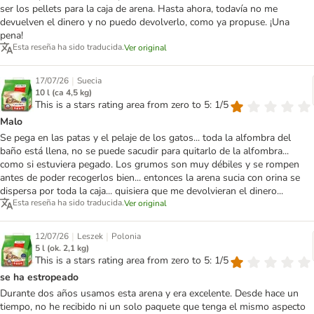
ser los pellets para la caja de arena. Hasta ahora, todavía no me
devuelven el dinero y no puedo devolverlo, como ya propuse. ¡Una
pena!
Esta reseña ha sido traducida.
Ver original
|
17/07/26
Suecia
10 l (ca 4,5 kg)
This is a stars rating area from zero to 5: 1/5
Malo
Se pega en las patas y el pelaje de los gatos... toda la alfombra del
baño está llena, no se puede sacudir para quitarlo de la alfombra...
como si estuviera pegado. Los grumos son muy débiles y se rompen
antes de poder recogerlos bien... entonces la arena sucia con orina se
dispersa por toda la caja... quisiera que me devolvieran el dinero...
Esta reseña ha sido traducida.
Ver original
|
|
12/07/26
Leszek
Polonia
5 l (ok. 2,1 kg)
This is a stars rating area from zero to 5: 1/5
se ha estropeado
Durante dos años usamos esta arena y era excelente. Desde hace un
tiempo, no he recibido ni un solo paquete que tenga el mismo aspecto