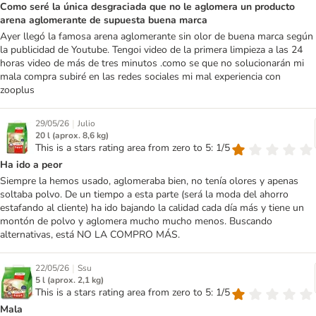
Como seré la única desgraciada que no le aglomera un producto
arena aglomerante de supuesta buena marca
Ayer llegó la famosa arena aglomerante sin olor de buena marca según
la publicidad de Youtube. Tengoi video de la primera limpieza a las 24
horas video de más de tres minutos .como se que no solucionarán mi
mala compra subiré en las redes sociales mi mal experiencia con
zooplus
|
29/05/26
Julio
20 l (aprox. 8,6 kg)
This is a stars rating area from zero to 5: 1/5
Ha ido a peor
Siempre la hemos usado, aglomeraba bien, no tenía olores y apenas
soltaba polvo. De un tiempo a esta parte (será la moda del ahorro
estafando al cliente) ha ido bajando la calidad cada día más y tiene un
montón de polvo y aglomera mucho mucho menos. Buscando
alternativas, está NO LA COMPRO MÁS.
|
22/05/26
Ssu
5 l (aprox. 2,1 kg)
This is a stars rating area from zero to 5: 1/5
Mala