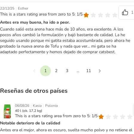
|
22/12/25
Esther
1
This is a stars rating area from zero to 5: 1/5
Antes era muy buena, ha ido a peor.
Cuando salió esta arena hace más de 10 años, era excelente. A los
pocos años cambió la formulación y bajó bastante de calidad. La he
seguido usando porque mi gatita estaba acostumbrada, pero ahora he
probado la nueva arena de Tofu y nada que ver... mi gata se ha
adaptado perfectamente y hemos dejado de comprar catsbest.
1
2
3
...
11
Anterior
Siguiente
Reseñas de otros países
|
|
06/08/26
Kasia
Polonia
40 l (ok. 17,2 kg)
This is a stars rating area from zero to 5: 1/5
Notable deterioro de la calidad
Antes era el mejor, ahora es oscuro, suelta mucho polvo y no retiene el