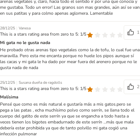
arenas vegetales y, claro, hacía todo el sentido ir por una que conocía y
me gustaba. Todo un error! Las granos son mas grandes, aún así se van
en sus patitas y para colmo apenas aglomera. Lamentable
|
28/12/25
Vanesa
1
This is a stars rating area from zero to 5: 1/5
Mi gata no le gusta nada
He probado otras arenas tipo vegetales como la de tofu, lo cual fue una
maravilla. Pero esta me encanta porque no huele los pipos aunque sí
las cacas y mi gata le ha dado por mear fuera del arenero porque no le
gusta nada de nada
|
25/12/25
Susana dueña de ragdolls
2
This is a stars rating area from zero to 5: 1/5
Malísima
Pensé que como es más natural e gustaría más a mis gatos.pero se
pega a las patas , echa muchísimo polvo como serrín, se llena todo el
cuerpo del gatito de este serrín ya que se engancha a todo hasta a
veces tienen los bigotes embadurnado de este serrín ...más que mala
debería estar prohibida ya que de tanto polvillo mi gata cogió una
infección pulmonar