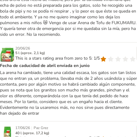
echa de polvo no está preparada para los gatos, solo he recogido una
bola de pipi y no se podía ni respirar , y lo peor es que éste se queda en
todo el ambiente. Y ya no me quiero imaginar como les deja los
pulmones a mis niños 😿 Vengo de usar Arena de Tofu de FUKUMARU.
Y quería tener otra de emergencia por si me quedaba sin la mía, pero ha
sido un error. No la recomiendo.
20/06/26
5 l (aprox. 2,1 kg)
This is a stars rating area from zero to 5: 1/5
Fecha de caducidad de abril enviada en junio
La arena ha cambiado, tiene una calidad escasa, los gatos son tan listos
que no entran ya, un problema, llevaba más de 2 años usándola y súper
contenta, pero por algún motivo se habrá cambiado algún componente,
pues se nota que los granitos son mucho más grandes, pinchan y el
olor es diferente, comparándola con la que tenía del pedido de hace
meses. Por lo tanto, considero que es un engaño hacia el cliente.
Evidentemente no la usaremos más, no nos sirve pues directamente
han dejado de entrar
|
17/06/26
Paz Grez
40 l (aprox. 17,2 kg)