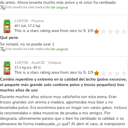
de antes. Ahora levanta mucho más polvo y el color ha cambiado.
Esta reseña ha sido traducida.
Ver original
|
11/07/26
Polonia
40 l (ok. 17,2 kg)
This is a stars rating area from zero to 5: 1/5
Qué pena
Se rompió, no se puede usar :(
Esta reseña ha sido traducida.
Ver original
|
|
11/07/26
AryaCZE
Chequia
17,2 kg (ca. 40 l)
This is a stars rating area from zero to 5: 1/5
Cambio repentino y extremo en la calidad del lecho (polvo excesivo,
el paquete más grande solo contiene polvo y trozos pequeños) tras
muchos años de uso
Durante muchos años estuve muy satisfecha con esta arena. Eran
trozos grandes con aroma a madera, aglomeraba muy bien y no
levantaba polvo. Era económica para un hogar con varios gatos. Incluso
la recomendaba o daba muestras de prueba a mis amigos. Por
desgracia, últimamente parece que o bien ha cambiado la calidad, o se
almacena de forma inadecuada, ¿o qué? Al abrir el saco, al manipularlo