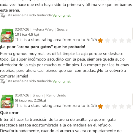
cada vez, hace que esta haya sido la primera y última vez que probamos
esta arena.
Esta reseña ha sido traducida.
Ver original
|
|
02/07/26
Helena Warg
Suecia
10 l (ca 4,5 kg)
This is a stars rating area from zero to 5: 1/5
¡La peor "arena para gatos" que he probado!
Forma grumos muy mal, es difícil limpiar la caja porque se deshace
todo. Es súper incómodo sacudirlo con la pala, siempre queda sucio
alrededor de la caja por mucho que limpies. Lo compré por las buenas
reseñas, pero ahora casi pienso que son compradas. ¡No lo volveré a
comprar jamás!
Esta reseña ha sido traducida.
Ver original
|
|
01/07/26
Shaun
Reino Unido
5l (approx. 2.25kg)
This is a stars rating area from zero to 5: 1/5
Qué error
Intenté hacer la transición de la arena de arcilla, ya que mi gata
rescatada estaba acostumbrada a la de madera en el refugio.
Desafortunadamente, cuando el arenero ya era completamente de