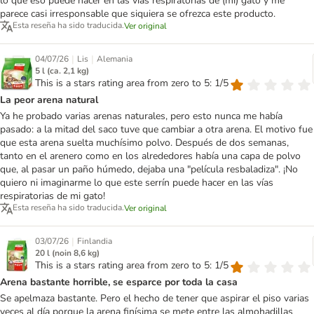
lo que eso puede hacer en las vías respiratorias de (mi) gato y me
parece casi irresponsable que siquiera se ofrezca este producto.
Esta reseña ha sido traducida.
Ver original
|
|
04/07/26
Lis
Alemania
5 l (ca. 2,1 kg)
This is a stars rating area from zero to 5: 1/5
La peor arena natural
Ya he probado varias arenas naturales, pero esto nunca me había
pasado: a la mitad del saco tuve que cambiar a otra arena. El motivo fue
que esta arena suelta muchísimo polvo. Después de dos semanas,
tanto en el arenero como en los alrededores había una capa de polvo
que, al pasar un paño húmedo, dejaba una "película resbaladiza". ¡No
quiero ni imaginarme lo que este serrín puede hacer en las vías
respiratorias de mi gato!
Esta reseña ha sido traducida.
Ver original
|
03/07/26
Finlandia
20 l (noin 8,6 kg)
This is a stars rating area from zero to 5: 1/5
Arena bastante horrible, se esparce por toda la casa
Se apelmaza bastante. Pero el hecho de tener que aspirar el piso varias
veces al día porque la arena finísima se mete entre las almohadillas