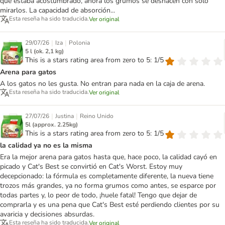
que estaba acostumbrado, ahora los grumos se deshacen con solo
mirarlos. La capacidad de absorción...
Esta reseña ha sido traducida.
Ver original
|
|
29/07/26
Iza
Polonia
5 l (ok. 2,1 kg)
This is a stars rating area from zero to 5: 1/5
Arena para gatos
A los gatos no les gusta. No entran para nada en la caja de arena.
Esta reseña ha sido traducida.
Ver original
|
|
27/07/26
Justina
Reino Unido
5l (approx. 2.25kg)
This is a stars rating area from zero to 5: 1/5
la calidad ya no es la misma
Era la mejor arena para gatos hasta que, hace poco, la calidad cayó en
picado y Cat's Best se convirtió en Cat's Worst. Estoy muy
decepcionado: la fórmula es completamente diferente, la nueva tiene
trozos más grandes, ya no forma grumos como antes, se esparce por
todas partes y, lo peor de todo, ¡huele fatal! Tengo que dejar de
comprarla y es una pena que Cat's Best esté perdiendo clientes por su
avaricia y decisiones absurdas.
Esta reseña ha sido traducida.
Ver original