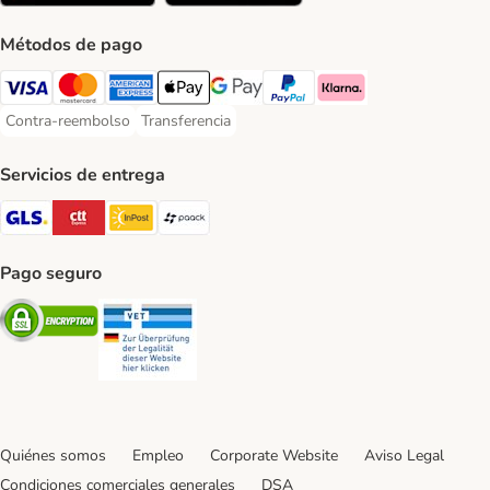
Métodos de pago
Visa Payment Method
Mastercard Payment Method
American Express Payment Method
Apple Pay Payment Method
Google Pay Payment Method
PayPal Payment Method
Klarna Payment Method
Contra-reembolso
Transferencia
Contra-reembolso Payment Method
Transferencia Payment Method
Servicios de entrega
GLS Shipping Method
CTTExpress Shipping Method
InPost Shipping Method
paack Shipping Method
Pago seguro
Security
Security
Quiénes somos
Empleo
Corporate Website
Aviso Legal
Condiciones comerciales generales
DSA