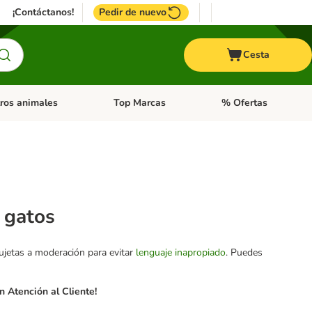
¡Contáctanos!
Pedir de nuevo
Cesta
ros animales
Top Marcas
% Ofertas
: Roedores y +
de categoria abierto: Pájaros
Menú de categoria abierto: Otros animales
Menú de categoria abie
 gatos
sujetas a moderación para evitar
lenguaje inapropiado
. Puedes
 Atención al Cliente!