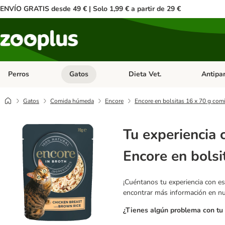
ENVÍO GRATIS desde 49 € | Solo 1,99 € a partir de 29 €
Perros
Gatos
Dieta Vet.
Antipar
Menú de categoria abierto: Perros
Menú de categoria abierto: Gatos
Menú de ca
Gatos
Comida húmeda
Encore
Encore en bolsitas 16 x 70 g co
Tu experiencia 
Encore en bols
¡Cuéntanos tu experiencia con es
encontrar más información en n
¿Tienes algún problema con tu 