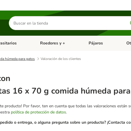
Buscar
productos
asitarios
Roedores y +
Pájaros
Ot
tegoria abierto: Dieta Vet.
Menú de categoria abierto: Antiparasitarios
Menú de categoria abierto
Menú 
mida húmeda para gatos
Valoración de los clientes
con
itas 16 x 70 g comida húmeda para
te producto! Por favor, ten en cuenta que todas las valoraciones están 
uestra
política de protección de datos
.
pedido o entrega, o alguna pregunta sobre un producto? ¡Contacta con