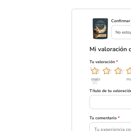
Confirmar 
No esto
Mi valoración 
Tu valoración
*
1
2
3
4
5
malo
mu
Título de tu valoració
Tu comentario
*