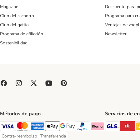
Magazine
Descuento para p
Club del cachorro
Programa para cr
Club del gatito
Ventajas de zoopl
Programa de afiliación
Newsletter
Sostenibilidad
Métodos de pago
Servicios de e
GLS Ship
CT
Visa Payment Method
Mastercard Payment Method
American Express Payment Method
Apple Pay Payment Method
Google Pay Payment Method
PayPal Payment Method
Klarna Payment Method
Contra-reembolso
Transferencia
Contra-reembolso Payment Method
Transferencia Payment Method