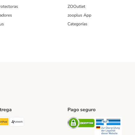
rotectoras
ZOOutlet
iadores
zooplus App
us
Categorías
ntrega
Pago seguro
ping Method
TExpress Shipping Method
InPost Shipping Method
paack Shipping Method
Security
Securit