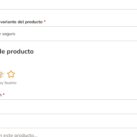
variante del producto
*
y seguro
de producto
y bueno
n
*