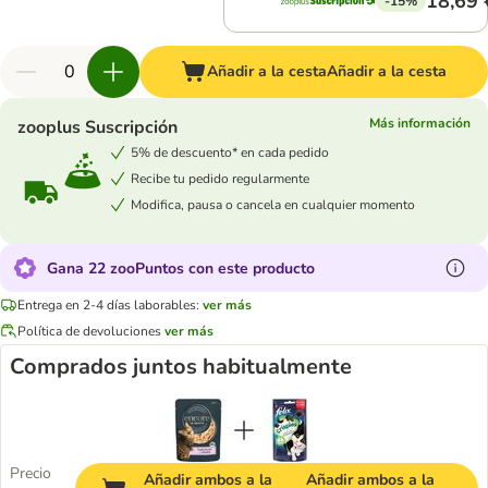
18,69 
-15%
Añadir a la cesta
Añadir a la cesta
Más información
zooplus Suscripción
5% de descuento* en cada pedido
Recibe tu pedido regularmente
Modifica, pausa o cancela en cualquier momento
Gana 22 zooPuntos con este producto
Entrega en 2-4 días laborables:
ver más
Política de devoluciones
ver más
Comprados juntos habitualmente
Precio
Añadir ambos a la
Añadir ambos a la