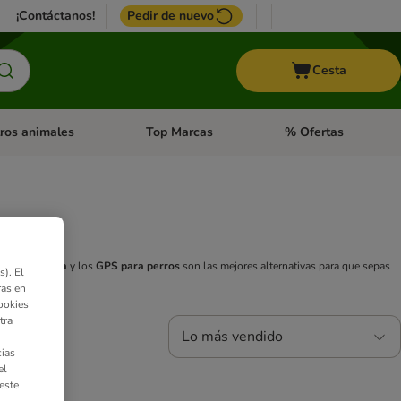
¡Contáctanos!
Pedir de nuevo
Cesta
ros animales
Top Marcas
% Ofertas
: Roedores y +
de categoria abierto: Pájaros
Menú de categoria abierto: Otros animales
Menú de categoria abie
de vigilancia
y los
GPS para perros
son las mejores alternativas para que sepas
). El
ras en
ookies
tra
Lo más vendido
ias
el
este