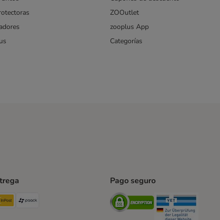
rotectoras
ZOOutlet
iadores
zooplus App
us
Categorías
ntrega
Pago seguro
ping Method
TExpress Shipping Method
InPost Shipping Method
paack Shipping Method
Security
Securit