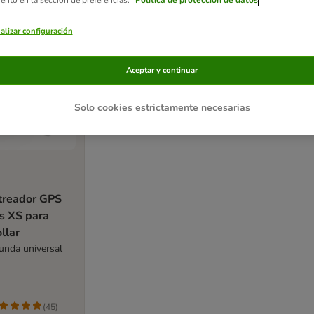
alizar configuración
Aceptar y continuar
Solo cookies estrictamente necesarias
treador GPS
s XS para
ollar
funda universal
(
45
)