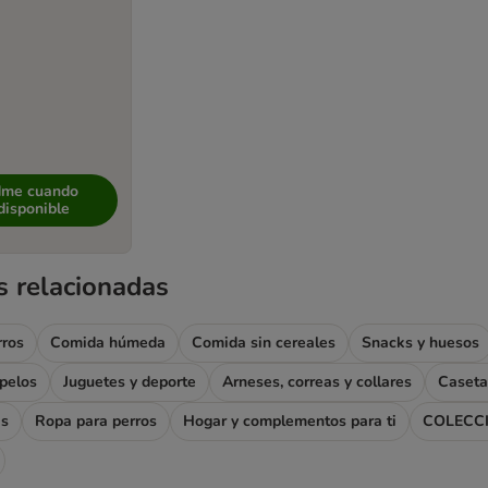
dme cuando
disponible
s relacionadas
rros
Comida húmeda
Comida sin cereales
Snacks y huesos
apelos
Juguetes y deporte
Arneses, correas y collares
Caseta
as
Ropa para perros
Hogar y complementos para ti
COLECC