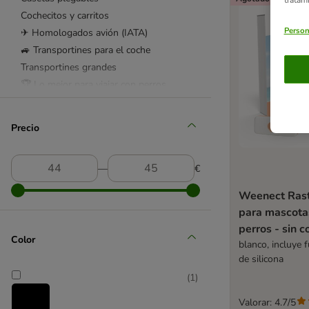
Cochecitos y carritos
Person
✈ Homologados avión (IATA)
🚙 Transportines para el coche
Transportines grandes
🏆 Lo mejor para viajar con perros
Cubreasientos para el coche
Protectores de maletero
Precio
Rejas para el coche
Cinturones de seguridad
―
€
Arneses de seguridad
Rampas
Weenect Ras
Bebederos de viaje
para mascota
Camas de viaje
perros - sin c
Color
Cámaras y GPS para perros
blanco, incluye 
Productos antiestrés
de silicona
ADAPTIL perros
(
1
)
Escaleras
Valorar: 4.7/5