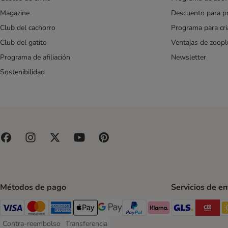
Magazine
Descuento para p
Club del cachorro
Programa para cr
Club del gatito
Ventajas de zoopl
Programa de afiliación
Newsletter
Sostenibilidad
Métodos de pago
Servicios de e
GLS Ship
CT
Visa Payment Method
Mastercard Payment Method
American Express Payment Method
Apple Pay Payment Method
Google Pay Payment Method
PayPal Payment Method
Klarna Payment Method
Contra-reembolso
Transferencia