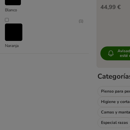
44,99 €
Blanco
(
1
)
Naranja
Avisa
esté 
Categoría
Pienso para pe
Higiene y cort
Camas y mant
Especial razas