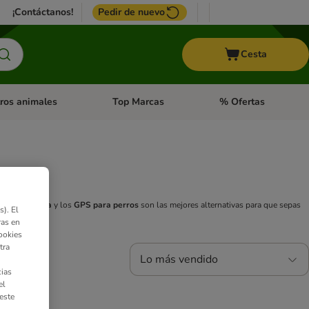
¡Contáctanos!
Pedir de nuevo
Cesta
ros animales
Top Marcas
% Ofertas
: Roedores y +
de categoria abierto: Pájaros
Menú de categoria abierto: Otros animales
Menú de categoria abie
de vigilancia
y los
GPS para perros
son las mejores alternativas para que sepas
). El
ras en
ookies
tra
Lo más vendido
ias
el
este