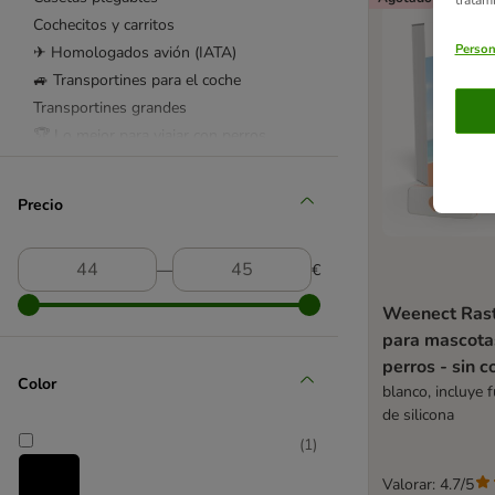
Cochecitos y carritos
Person
✈ Homologados avión (IATA)
🚙 Transportines para el coche
Transportines grandes
🏆 Lo mejor para viajar con perros
Cubreasientos para el coche
Protectores de maletero
Precio
Rejas para el coche
Cinturones de seguridad
―
€
Arneses de seguridad
Rampas
Weenect Ras
Bebederos de viaje
para mascota
Camas de viaje
perros - sin c
Color
Cámaras y GPS para perros
blanco, incluye 
Productos antiestrés
de silicona
ADAPTIL perros
(
1
)
Escaleras
Valorar: 4.7/5