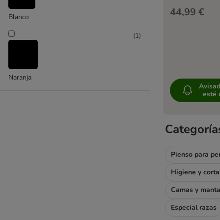
44,99 €
Blanco
(
1
)
Naranja
Avisa
esté 
Categoría
Pienso para pe
Higiene y cort
Camas y mant
Especial razas