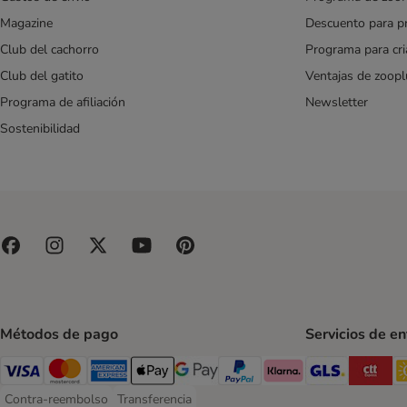
Magazine
Descuento para p
Club del cachorro
Programa para cr
Club del gatito
Ventajas de zoopl
Programa de afiliación
Newsletter
Sostenibilidad
Métodos de pago
Servicios de e
GLS Ship
CT
Visa Payment Method
Mastercard Payment Method
American Express Payment Method
Apple Pay Payment Method
Google Pay Payment Method
PayPal Payment Method
Klarna Payment Method
Contra-reembolso
Transferencia