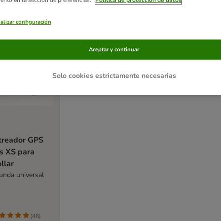
alizar configuración
Aceptar y continuar
Solo cookies estrictamente necesarias
treador GPS
s XS para
ollar
funda universal
(
46
)