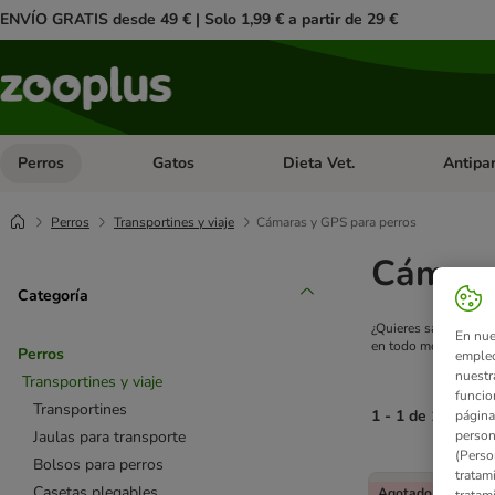
ENVÍO GRATIS desde 49 € | Solo 1,99 € a partir de 29 €
Perros
Gatos
Dieta Vet.
Antipar
Menú de categoria abierto: Perros
Menú de categoria abierto: Gatos
Menú de ca
Perros
Transportines y viaje
Cámaras y GPS para perros
Cámara
Categoría
¿Quieres saber qué h
En nue
en todo momento qué
Perros
empleo
nuestr
Transportines y viaje
funcio
Transportines
1 - 1 de 1 result
página
person
Jaulas para transporte
(Perso
Bolsos para perros
product items ha
tratam
Casetas plegables
Agotado
tratam