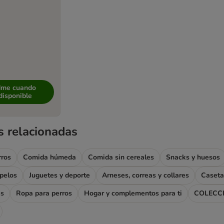
dme cuando
disponible
s relacionadas
rros
Comida húmeda
Comida sin cereales
Snacks y huesos
apelos
Juguetes y deporte
Arneses, correas y collares
Caseta
as
Ropa para perros
Hogar y complementos para ti
COLECC