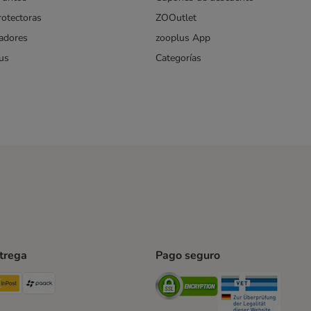
rotectoras
ZOOutlet
iadores
zooplus App
us
Categorías
ntrega
Pago seguro
ping Method
TExpress Shipping Method
InPost Shipping Method
paack Shipping Method
Security
Securit