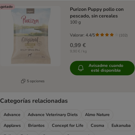
gotado
Purizon Puppy pollo con
pescado, sin cereales
100 g
Valorar: 4.4/5
(
102
)
0,99 €
9,90 € / kg
Avisadme cuando
esté disponible
5 opciones
Categorías relacionadas
Advance
Advance Veterinary Diets
Almo Nature
Applaws
Briantos
Concept for Life
Cosma
Eukanuba