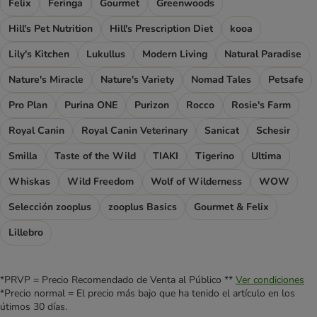
Felix
Feringa
Gourmet
Greenwoods
Hill's Pet Nutrition
Hill's Prescription Diet
kooa
Lily's Kitchen
Lukullus
Modern Living
Natural Paradise
Nature's Miracle
Nature's Variety
Nomad Tales
Petsafe
Pro Plan
Purina ONE
Purizon
Rocco
Rosie's Farm
Royal Canin
Royal Canin Veterinary
Sanicat
Schesir
Smilla
Taste of the Wild
TIAKI
Tigerino
Ultima
Whiskas
Wild Freedom
Wolf of Wilderness
WOW
Selección zooplus
zooplus Basics
Gourmet & Felix
Lillebro
*PRVP = Precio Recomendado de Venta al Público **
Ver condiciones
*Precio normal = El precio más bajo que ha tenido el artículo en los
útimos 30 días.