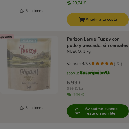
23,74 €
5 opciones
Añadir a la cesta
gotado
Purizon Large Puppy con
pollo y pescado, sin cereales
NUEVO: 1 kg
Valorar: 4.7/5
(
151
)
6,99 €
6,99 € / kg
6,64 €
3 opciones
Avisadme cuando
esté disponible