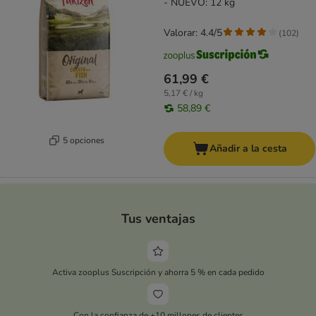
- NUEVO: 12 kg
Valorar: 4.4/5
(
102
)
61,99 €
5,17 € / kg
58,89 €
5 opciones
Añadir a la cesta
Tus ventajas
Activa zooplus Suscripción y ahorra 5 % en cada pedido
Con la confianza de +10 millones de clientes