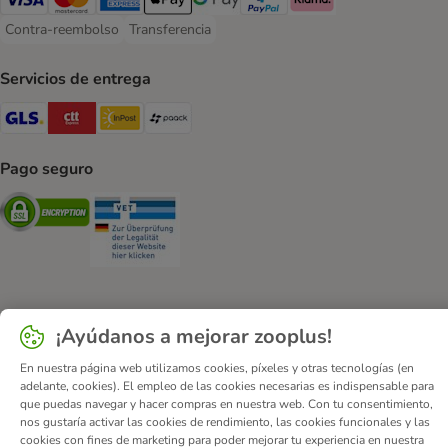
Visa Payment Method
Mastercard Payment Method
American Express Payment Method
Apple Pay Payment Method
Google Pay Payment Method
PayPal Payment Method
Klarna Payment Method
Contra-reembolso
Transferencia
Contra-reembolso Payment Method
Transferencia Payment Method
Servicios de entrega
GLS Shipping Method
CTTExpress Shipping Method
InPost Shipping Method
paack Shipping Method
Pago seguro
Security
Security
¡Ayúdanos a mejorar zooplus!
Quiénes somos
Empleo
Corporate Website
Aviso Legal
Condiciones comerciales generales
DSA
En nuestra página web utilizamos cookies, píxeles y otras tecnologías (en
adelante, cookies). El empleo de las cookies necesarias es indispensable para
Formulario de desistimiento
Contacto
que puedas navegar y hacer compras en nuestra web. Con tu consentimiento,
Gastos de envío y plazo de entrega
Formas de pago
nos gustaría activar las cookies de rendimiento, las cookies funcionales y las
cookies con fines de marketing para poder mejorar tu experiencia en nuestra
Programa de afiliación
Protección de datos