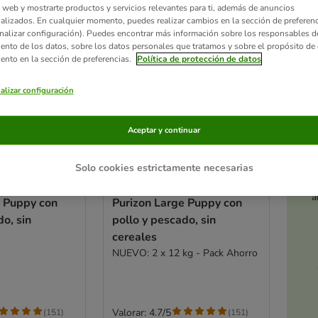
 web y mostrarte productos y servicios relevantes para ti, además de anuncios
alizados. En cualquier momento, puedes realizar cambios en la sección de preferenc
nalizar configuración). Puedes encontrar más información sobre los responsables d
iento de los datos, sobre los datos personales que tratamos y sobre el propósito de 
iento en la sección de preferencias.
Política de protección de datos
alizar configuración
Aceptar y continuar
Solo cookies estrictamente necesarias
3 opciones
Ac
a
e Puppy con
Purizon Large Puppy con
do, sin
pollo y pescado, sin
cereales
NUEVO: 2 x 12 kg - Pack Ahorro
Valorar: 4.7/5
(
151
)
(
151
)