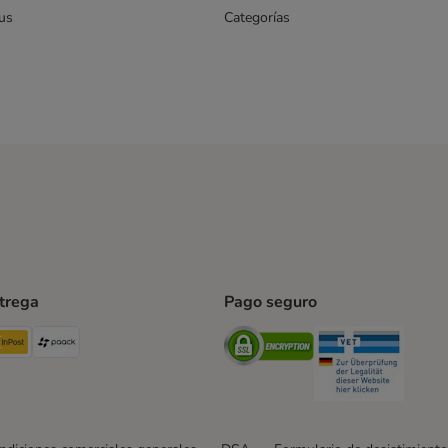
us
Categorías
ntrega
Pago seguro
ping Method
TExpress Shipping Method
InPost Shipping Method
paack Shipping Method
Security
Securit