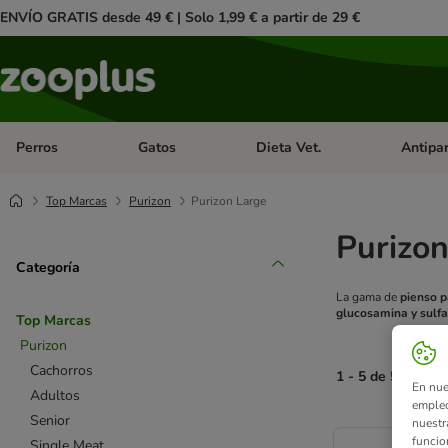
ENVÍO GRATIS desde 49 € | Solo 1,99 € a partir de 29 €
Perros
Gatos
Dieta Vet.
Antipar
Menú de categoria abierto: Perros
Menú de categoria abierto: Gatos
Menú de ca
Top Marcas
Purizon
Purizon Large
Purizon
Categoría
La gama de
pienso p
glucosamina y sulfa
Top Marcas
Purizon
Cachorros
1 - 5 de 5 result
En nue
Adultos
empleo
Senior
nuestr
product items ha
funcio
Single Meat