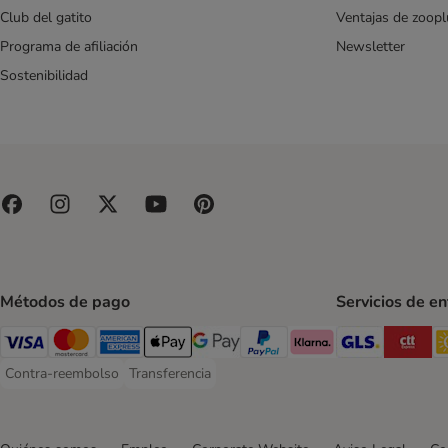
Club del gatito
Ventajas de zoopl
Programa de afiliación
Newsletter
Sostenibilidad
Métodos de pago
Servicios de e
GLS Ship
CT
Visa Payment Method
Mastercard Payment Method
American Express Payment Method
Apple Pay Payment Method
Google Pay Payment Method
PayPal Payment Method
Klarna Payment Method
Contra-reembolso
Transferencia
Contra-reembolso Payment Method
Transferencia Payment Method