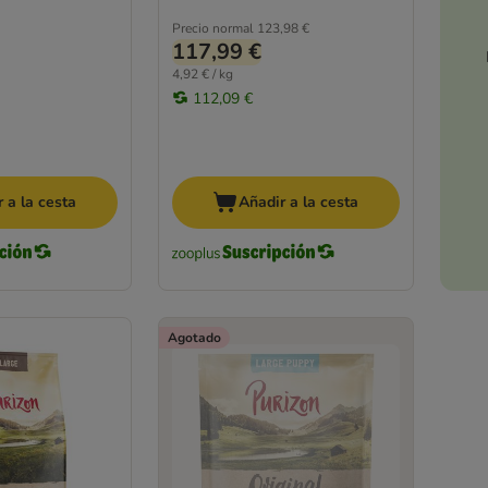
Precio normal
123,98 €
117,99 €
4,92 € / kg
112,09 €
 a la cesta
Añadir a la cesta
Agotado