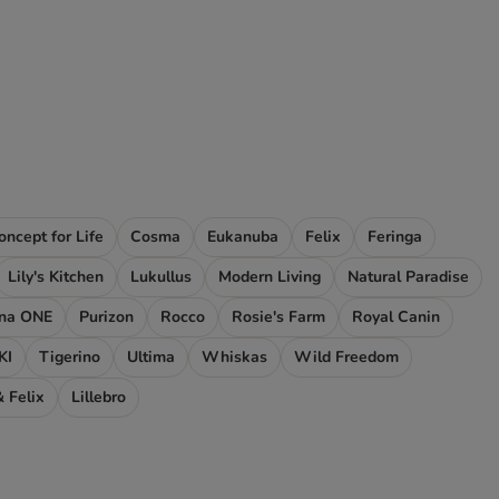
oncept for Life
Cosma
Eukanuba
Felix
Feringa
Lily's Kitchen
Lukullus
Modern Living
Natural Paradise
ina ONE
Purizon
Rocco
Rosie's Farm
Royal Canin
KI
Tigerino
Ultima
Whiskas
Wild Freedom
 Felix
Lillebro