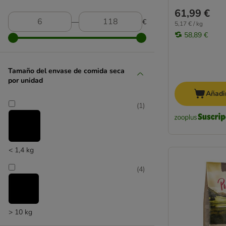
61,99 €
―
€
5,17 € / kg
58,89 €
Tamaño del envase de comida seca
por unidad
Añadir
(
1
)
< 1,4 kg
(
4
)
> 10 kg