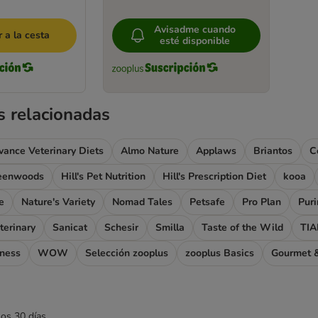
Avisadme cuando
 a la cesta
esté disponible
s relacionadas
vance Veterinary Diets
Almo Nature
Applaws
Briantos
C
eenwoods
Hill's Pet Nutrition
Hill's Prescription Diet
kooa
e
Nature's Variety
Nomad Tales
Petsafe
Pro Plan
Pur
terinary
Sanicat
Schesir
Smilla
Taste of the Wild
TIA
rness
WOW
Selección zooplus
zooplus Basics
Gourmet &
mos 30 días.