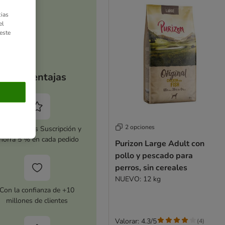
ias
el
este
Tus ventajas
2 opciones
tiva zooplus Suscripción y
horra 5 % en cada pedido
Purizon Large Adult con
pollo y pescado para
perros, sin cereales
NUEVO: 12 kg
Con la confianza de +10
millones de clientes
Valorar: 4.3/5
(
4
)