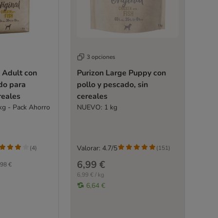
3 opciones
 Adult con
Purizon Large Puppy con
do para
pollo y pescado, sin
reales
cereales
kg - Pack Ahorro
NUEVO: 1 kg
Valorar: 4.7/5
(
4
)
(
151
)
6,99 €
98 €
6,99 € / kg
6,64 €