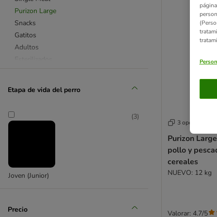
página
Purizon Large
person
Snacks
(Perso
tratam
Gatitos
tratam
Adultos
Esterilizados
Person
Snacks
Purizon pescado
Etapa de vida del perro
Promociones y ofertas
Pienso para perros y gatos
(
3
)
Snacks para perros y gatos
3 opciones
Purizon para gatos
Purizon Larg
Purizon para perros
pollo y pesca
cereales
NUEVO: 12 kg
Joven (Junior)
Precio
Valorar: 4.7/5