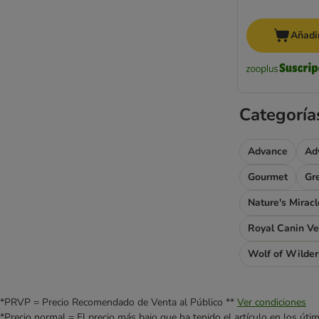
Añadir
Categoría
Advance
Ad
Gourmet
Gr
Nature's Miracl
Royal Canin Ve
Wolf of Wilde
*PRVP = Precio Recomendado de Venta al Público **
Ver condiciones
*Precio normal = El precio más bajo que ha tenido el artículo en los úti