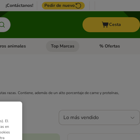
¡Contáctanos!
Pedir de nuevo
Cesta
ros animales
Top Marcas
% Ofertas
: Roedores y +
de categoria abierto: Pájaros
Menú de categoria abierto: Otros animales
Menú de categoria abie
tas razas. Contiene, además de un alto porcentaje de carne y proteínas,
Lo más vendido
). El
ras en
ookies
tra