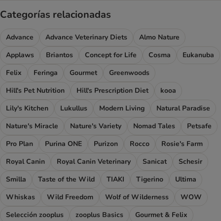
Categorías relacionadas
Advance
Advance Veterinary Diets
Almo Nature
Applaws
Briantos
Concept for Life
Cosma
Eukanuba
Felix
Feringa
Gourmet
Greenwoods
Hill's Pet Nutrition
Hill's Prescription Diet
kooa
Lily's Kitchen
Lukullus
Modern Living
Natural Paradise
Nature's Miracle
Nature's Variety
Nomad Tales
Petsafe
Pro Plan
Purina ONE
Purizon
Rocco
Rosie's Farm
Royal Canin
Royal Canin Veterinary
Sanicat
Schesir
Smilla
Taste of the Wild
TIAKI
Tigerino
Ultima
Whiskas
Wild Freedom
Wolf of Wilderness
WOW
Selección zooplus
zooplus Basics
Gourmet & Felix