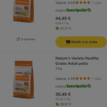
Valorar: 4.1/5
(
102
)
44,49 €
6,36 € / kg
42,27 €
3 opciones
Añadir a la cesta
Nature's Variety Healthy
Grains Adult pollo
3 kg
Valorar: 4.1/5
(
102
)
30,49 €
10,16 € / kg
28,97 €