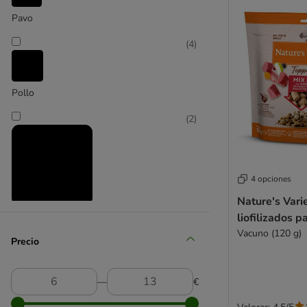
Pavo
(
4
)
Pollo
(
2
)
4 opciones
Nature's Vari
Vacuno y ternera
liofilizados p
Vacuno (120 g)
Precio
―
€