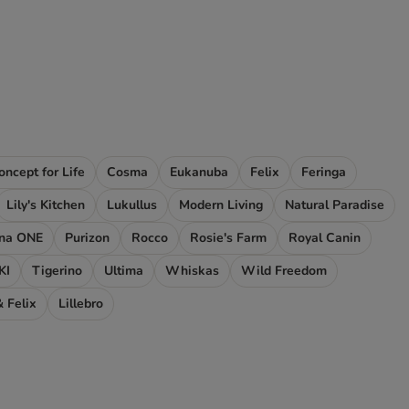
oncept for Life
Cosma
Eukanuba
Felix
Feringa
Lily's Kitchen
Lukullus
Modern Living
Natural Paradise
ina ONE
Purizon
Rocco
Rosie's Farm
Royal Canin
KI
Tigerino
Ultima
Whiskas
Wild Freedom
 Felix
Lillebro