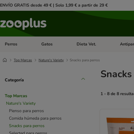
ENVÍO GRATIS desde 49 € | Solo 1,99 € a partir de 29 €
Perros
Gatos
Dieta Vet.
Antipar
Menú de categoria abierto: Perros
Menú de categoria abierto: Gatos
Menú de ca
Top Marcas
Nature's Variety
Snacks para perros
Snacks 
Categoría
1 - 8 de 8 result
Top Marcas
Nature's Variety
product items ha
Pienso para perros
Comida húmeda para perros
Snacks para perros
Selected para perros