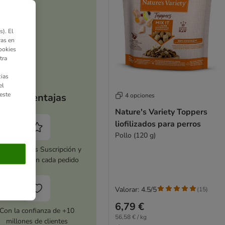
). El
ras en
ookies
tra
ias
el
este
Tus ventajas
4 opciones
Nature's Variety Toppers
liofilizados para perros
Pollo (120 g)
tiva zooplus Suscripción y
horra 5 % en cada pedido
Valorar: 4.5/5
(
15
)
6,79 €
Con la confianza de +10
56,58 € / kg
millones de clientes