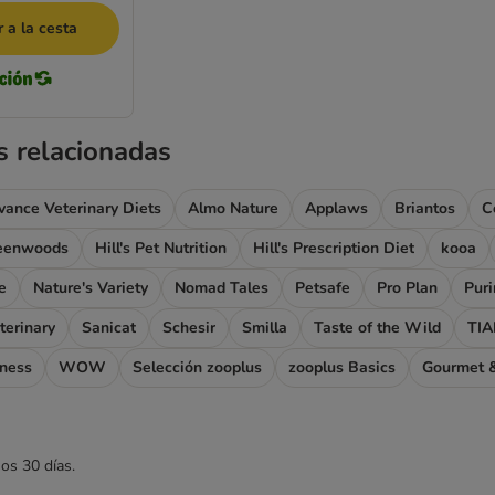
 a la cesta
s relacionadas
vance Veterinary Diets
Almo Nature
Applaws
Briantos
C
eenwoods
Hill's Pet Nutrition
Hill's Prescription Diet
kooa
e
Nature's Variety
Nomad Tales
Petsafe
Pro Plan
Pur
terinary
Sanicat
Schesir
Smilla
Taste of the Wild
TIA
rness
WOW
Selección zooplus
zooplus Basics
Gourmet &
mos 30 días.