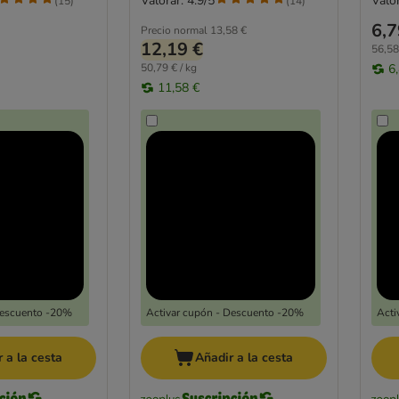
Valorar: 4.9/5
Valor
(
15
)
(
14
)
6,7
Precio normal
13,58 €
12,19 €
56,58
50,79 € / kg
6
11,58 €
Descuento -20%
Activar cupón - Descuento -20%
Acti
 a la cesta
Añadir a la cesta