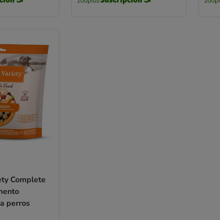
ety Complete
mento
ra perros