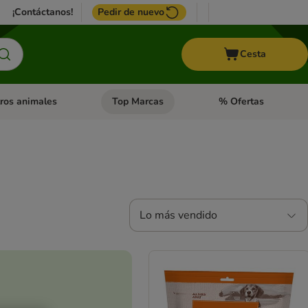
¡Contáctanos!
Pedir de nuevo
Cesta
ros animales
Top Marcas
% Ofertas
: Roedores y +
de categoria abierto: Pájaros
Menú de categoria abierto: Otros animales
Menú de categoria abie
Lo más vendido