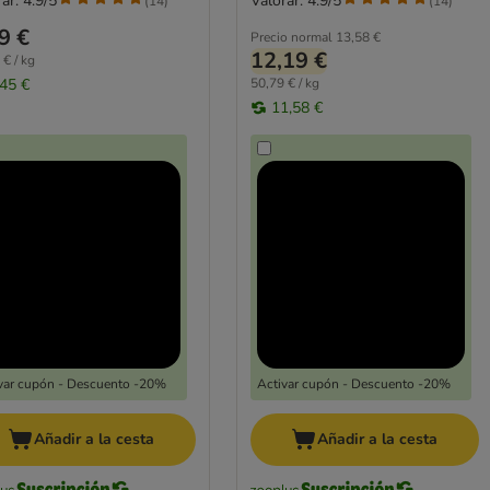
ar: 4.9/5
Valorar: 4.9/5
(
14
)
(
14
)
9 €
Precio normal
13,58 €
12,19 €
 € / kg
,45 €
50,79 € / kg
11,58 €
var cupón - Descuento -20%
Activar cupón - Descuento -20%
Añadir a la cesta
Añadir a la cesta