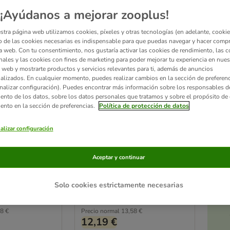
¡Ayúdanos a mejorar zooplus!
stra página web utilizamos cookies, píxeles y otras tecnologías (en adelante, cookies
 de las cookies necesarias es indispensable para que puedas navegar y hacer comp
a web. Con tu consentimiento, nos gustaría activar las cookies de rendimiento, las c
nales y las cookies con fines de marketing para poder mejorar tu experiencia en nues
 web y mostrarte productos y servicios relevantes para ti, además de anuncios
alizados. En cualquier momento, puedes realizar cambios en la sección de preferenc
nalizar configuración). Puedes encontrar más información sobre los responsables d
iento de los datos, sobre los datos personales que tratamos y sobre el propósito de 
4 opciones
iento en la sección de preferencias.
Política de protección de datos
ety Toppers
Nature's Variety Toppers
ara perros
liofilizados para perros
alizar configuración
) - Pack Ahorro
Vacuno (2 x 120 g) - Pack Ahorro
Ac
Aceptar y continuar
a
Solo cookies estrictamente necesarias
Valorar: 4.5/5
(
15
)
(
15
)
8 €
Precio normal
13,58 €
12,19 €