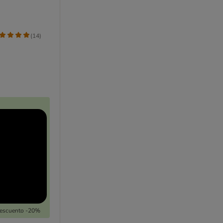
(
14
)
Descuento -20%