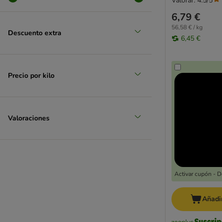
Valorar: 4.5/5
6,79 €
56,58 € / kg
Descuento extra
6,45 €
Precio por kilo
Valoraciones
Activar cupón - 
Añadir