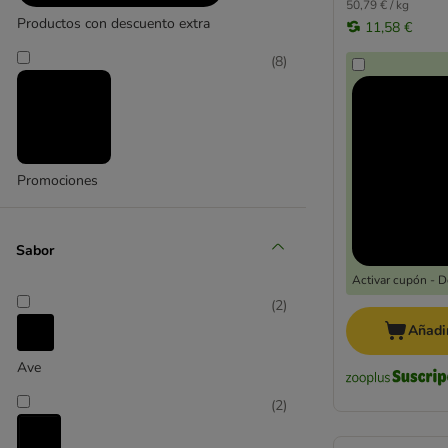
50,79 € / kg
Productos con descuento extra
Cachorros
11,58 €
Gatitos
(
8
)
Promociones
Sabor
Activar cupón - 
(
2
)
Añadir
Ave
(
2
)