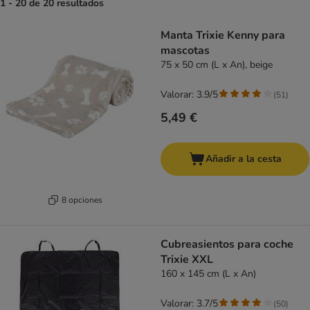
1 - 20 de 20 resultados
product items have been changed
Manta Trixie Kenny para
mascotas
75 x 50 cm (L x An), beige
Valorar: 3.9/5
(
51
)
5,49 €
Añadir a la cesta
8 opciones
Cubreasientos para coche
Trixie XXL
160 x 145 cm (L x An)
Valorar: 3.7/5
(
50
)