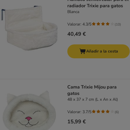
radiador Trixie para gatos
Blanca
Valorar: 4.3/5
(
10
)
40,49 €
Añadir a la cesta
Cama Trixie Mijou para
gatos
48 x 37 x 7 cm (L x An x Al)
Valorar: 3.7/5
(
6
)
15,99 €