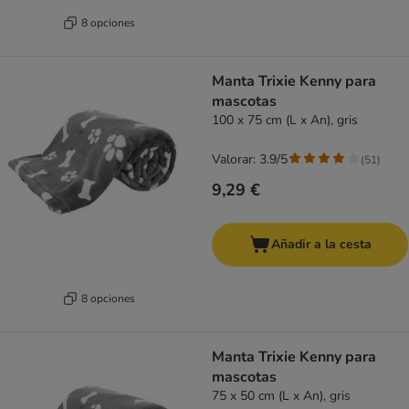
8 opciones
Manta Trixie Kenny para
mascotas
100 x 75 cm (L x An), gris
Valorar: 3.9/5
(
51
)
9,29 €
Añadir a la cesta
8 opciones
Manta Trixie Kenny para
mascotas
75 x 50 cm (L x An), gris