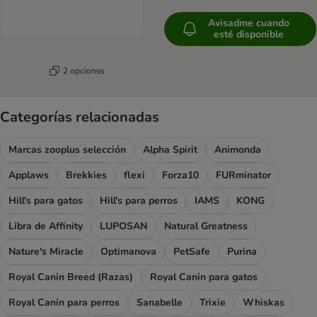
Avisadme cuando
esté disponible
2 opciones
Categorías relacionadas
Marcas zooplus selección
Alpha Spirit
Animonda
Applaws
Brekkies
flexi
Forza10
FURminator
Hill's para gatos
Hill's para perros
IAMS
KONG
Libra de Affinity
LUPOSAN
Natural Greatness
Nature's Miracle
Optimanova
PetSafe
Purina
Royal Canin Breed (Razas)
Royal Canin para gatos
Royal Canin para perros
Sanabelle
Trixie
Whiskas