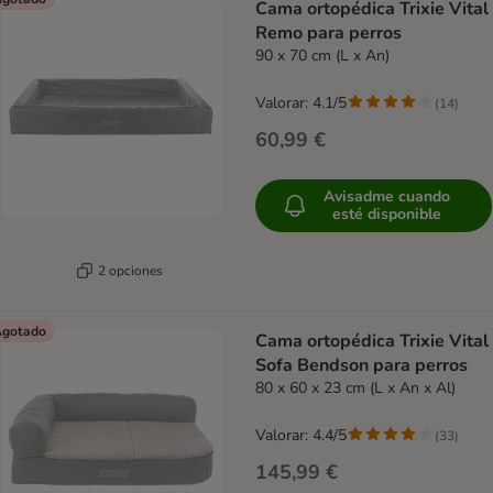
Cama ortopédica Trixie Vital
Remo para perros
90 x 70 cm (L x An)
Valorar: 4.1/5
(
14
)
60,99 €
Avisadme cuando
esté disponible
2 opciones
gotado
Cama ortopédica Trixie Vital
Sofa Bendson para perros
80 x 60 x 23 cm (L x An x Al)
Valorar: 4.4/5
(
33
)
145,99 €