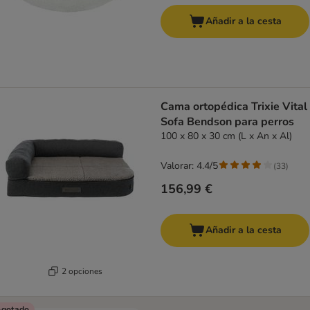
Añadir a la cesta
Cama ortopédica Trixie Vital
Sofa Bendson para perros
100 x 80 x 30 cm (L x An x Al)
Valorar: 4.4/5
(
33
)
156,99 €
Añadir a la cesta
2 opciones
gotado