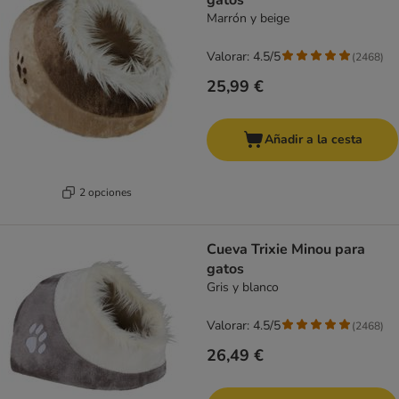
gatos
Marrón y beige
Valorar: 4.5/5
(
2468
)
25,99 €
Añadir a la cesta
2 opciones
Cueva Trixie Minou para
gatos
Gris y blanco
Valorar: 4.5/5
(
2468
)
26,49 €