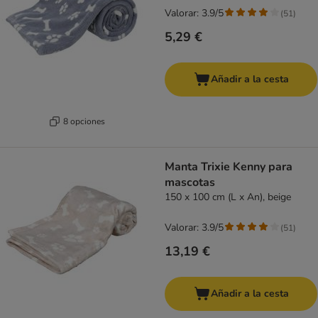
Valorar: 3.9/5
(
51
)
5,29 €
Añadir a la cesta
8 opciones
Manta Trixie Kenny para
mascotas
150 x 100 cm (L x An), beige
Valorar: 3.9/5
(
51
)
13,19 €
Añadir a la cesta