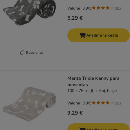
Valorar: 3.9/5
(
51
)
5,29 €
Añadir a la cesta
8 opciones
Manta Trixie Kenny para
mascotas
100 x 75 cm (L x An), beige
Valorar: 3.9/5
(
51
)
9,29 €