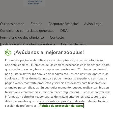
Quiénes somos
Empleo
Corporate Website
Aviso Legal
Condiciones comerciales generales
DSA
Formulario de desistimiento
Contacto
Gastos de envío y plazo de entrega
Formas de pago
Programa de afiliación
Protección de datos
¡Ayúdanos a mejorar zooplus!
Declaración de accesibilidad
En nuestra página web utilizamos cookies, píxeles y otras tecnologías (en
adelante, cookies). El empleo de las cookies necesarias es indispensable para
© zooplus SE
2026
que puedas navegar y hacer compras en nuestra web. Con tu consentimiento,
nos gustaría activar las cookies de rendimiento, las cookies funcionales y las
cookies con fines de marketing para poder mejorar tu experiencia en nuestra
página web y mostrarte productos y servicios relevantes para ti, además de
anuncios personalizados. En cualquier momento, puedes realizar cambios en
la sección de preferencias (Personalizar configuración). Puedes encontrar más
información sobre los responsables del tratamiento de los datos, sobre los
datos personales que tratamos y sobre el propósito de este tratamiento en la
sección de preferencias.
Política de protección de datos