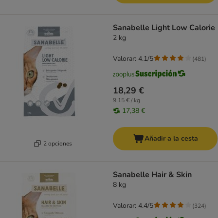
Sanabelle Light Low Calorie
2 kg
Valorar: 4.1/5
(
481
)
18,29 €
9,15 € / kg
17,38 €
Añadir a la cesta
2 opciones
Sanabelle Hair & Skin
8 kg
Valorar: 4.4/5
(
324
)