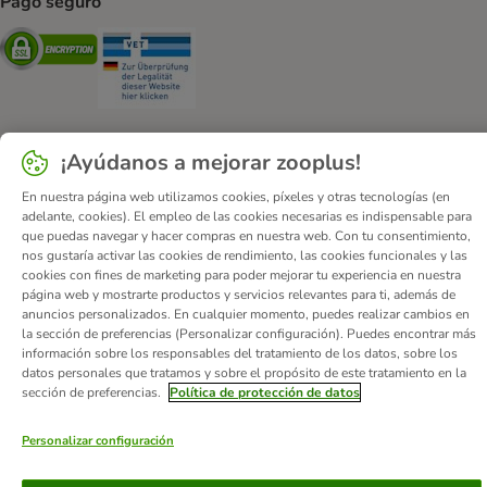
Pago seguro
Security
Security
¡Ayúdanos a mejorar zooplus!
Quiénes somos
Empleo
Corporate Website
Aviso Legal
En nuestra página web utilizamos cookies, píxeles y otras tecnologías (en
Condiciones comerciales generales
DSA
adelante, cookies). El empleo de las cookies necesarias es indispensable para
que puedas navegar y hacer compras en nuestra web. Con tu consentimiento,
Formulario de desistimiento
Contacto
nos gustaría activar las cookies de rendimiento, las cookies funcionales y las
Gastos de envío y plazo de entrega
Formas de pago
cookies con fines de marketing para poder mejorar tu experiencia en nuestra
página web y mostrarte productos y servicios relevantes para ti, además de
Programa de afiliación
Protección de datos
anuncios personalizados. En cualquier momento, puedes realizar cambios en
Declaración de accesibilidad
la sección de preferencias (Personalizar configuración). Puedes encontrar más
información sobre los responsables del tratamiento de los datos, sobre los
© zooplus SE
2026
datos personales que tratamos y sobre el propósito de este tratamiento en la
sección de preferencias.
Política de protección de datos
Personalizar configuración