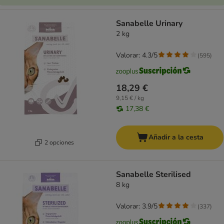
Sanabelle Urinary
2 kg
Valorar: 4.3/5
(
595
)
18,29 €
9,15 € / kg
17,38 €
Añadir a la cesta
2 opciones
Sanabelle Sterilised
8 kg
Valorar: 3.9/5
(
337
)