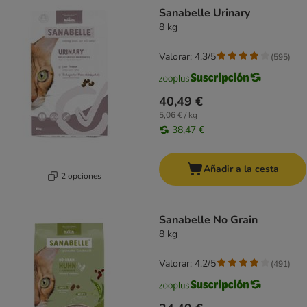
product items have been changed
Sanabelle Urinary
8 kg
Valorar: 4.3/5
(
595
)
40,49 €
5,06 € / kg
38,47 €
Añadir a la cesta
2 opciones
Sanabelle No Grain
8 kg
Valorar: 4.2/5
(
491
)