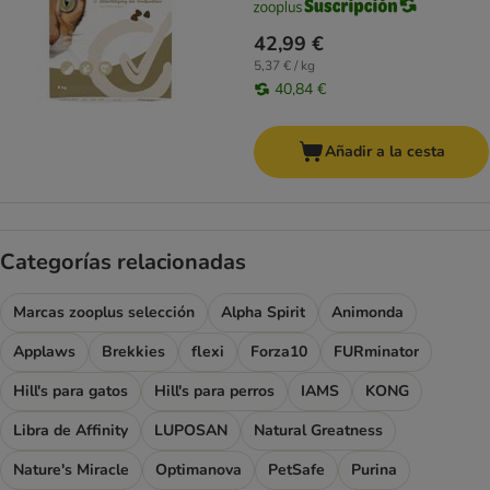
42,99 €
5,37 € / kg
40,84 €
Añadir a la cesta
Categorías relacionadas
Marcas zooplus selección
Alpha Spirit
Animonda
Applaws
Brekkies
flexi
Forza10
FURminator
Hill's para gatos
Hill's para perros
IAMS
KONG
Libra de Affinity
LUPOSAN
Natural Greatness
Nature's Miracle
Optimanova
PetSafe
Purina