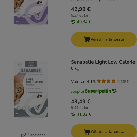
42,99 €
5,37 € / kg
40,84 €
Añadir a la cesta
Sanabelle Light Low Calorie
8 kg
Valorar: 4.1/5
(
481
)
43,49 €
5,44 € / kg
41,32 €
Añadir a la cesta
2 opciones