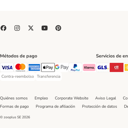
Métodos de pago
Servicios de e
GLS Ship
CT
Visa Payment Method
Mastercard Payment Method
American Express Payment Method
Apple Pay Payment Method
Google Pay Payment Method
PayPal Payment Method
Klarna Payment Method
Contra-reembolso
Transferencia
Contra-reembolso Payment Method
Transferencia Payment Method
Quiénes somos
Empleo
Corporate Website
Aviso Legal
Co
Formas de pago
Programa de afiliación
Protección de datos
De
© zooplus SE
2026