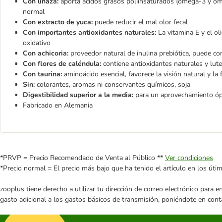
Con linaza:
aporta ácidos grasos poliinsaturados (omega-3 y omeg
normal
Con extracto de yuca:
puede reducir el mal olor fecal
Con importantes antioxidantes naturales:
La vitamina E y el ol
oxidativo
Con achicoria:
proveedor natural de inulina prebiótica, puede co
Con flores de caléndula:
contiene antioxidantes naturales y lute
Con taurina:
aminoácido esencial, favorece la visión natural y la 
Sin:
colorantes, aromas ni conservantes químicos, soja
Digestibilidad superior a la media:
para un aprovechamiento ópt
Fabricado en Alemania
*PRVP = Precio Recomendado de Venta al Público **
Ver condiciones
*Precio normal = El precio más bajo que ha tenido el artículo en los úti
zooplus tiene derecho a utilizar tu dirección de correo electrónico para 
gasto adicional a los gastos básicos de transmisión, poniéndote en cont