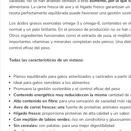
saciedad. No se han añadido cereales a este
alimento, por lo que 
alimentaria. La carne fresca de ave y el hígado fresco garantizan u
receta perfectamente equilibrada puede favorecer una gestión sosten
Los ácidos grasos esenciales omega-3 y omega-6, contenidos en el a
normal y un pelo brillante. En el proceso de producción no se han u
Otros ingredientes funcionales como el extracto de yuca, el mejillón 
importantes vitaminas y minerales completan este pienso. Una diet
control eficaz del peso.
Todas las características de un vistazo:
Pienso equilibrado para gatos esterilizados y castrados a partir
Ideal para gatos sensibles a los alimentos
Promueve la gestión sostenible y el control eficaz del peso
Contenido energético muy reducido:
con la misma
cantidad de 
Alto contenido en fibra:
para una sensación de saciedad más ráp
Aves de corral frescas: una
fuente de proteínas animales especia
Hígado fresco:
proporciona proteínas de alta calidad y un sabor
Con mejillón de labios verdes:
rico en condroitina y glucosamina
Sin cereales:
con patatas, para una mejor digestibilidad