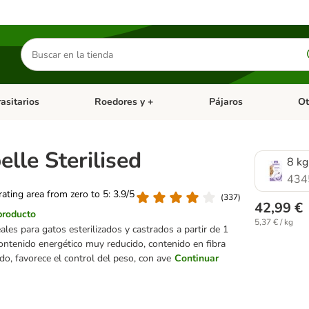
Buscar
productos
asitarios
Roedores y +
Pájaros
Ot
tegoria abierto: Dieta Vet.
Menú de categoria abierto: Antiparasitarios
Menú de categoria abierto
Menú 
lle Sterilised
8 kg
434
 rating area from zero to 5: 3.9/5
(
337
)
42,99 €
producto
5,37 € / kg
ales para gatos esterilizados y castrados a partir de 1
ontenido energético muy reducido, contenido en fibra
o, favorece el control del peso, con ave
Continuar