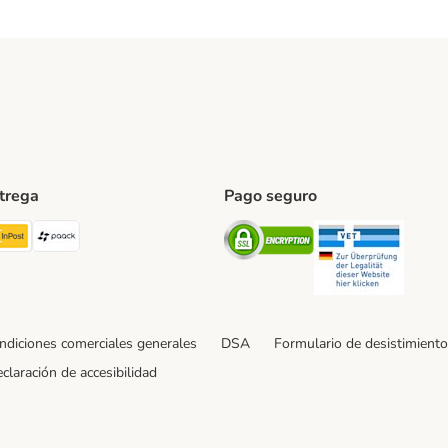
ntrega
Pago seguro
ping Method
TExpress Shipping Method
InPost Shipping Method
paack Shipping Method
Security
Securit
ndiciones comerciales generales
DSA
Formulario de desistimiento
claración de accesibilidad