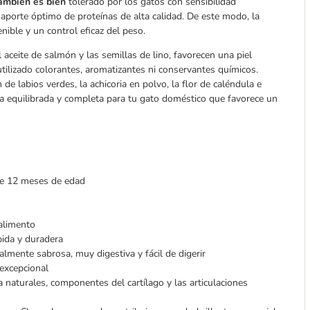
también es bien
tolerado por los gatos con sensibilidad
n aporte óptimo de proteínas de alta calidad. De este modo, la
ible y un control eficaz del peso.
ceite de salmón y las semillas de lino, favorecen una piel
tilizado colorantes, aromatizantes ni conservantes químicos.
de labios verdes, la achicoria en polvo, la flor de caléndula e
a equilibrada y completa para tu gato doméstico que favorece un
 de 12 meses de edad
alimento
ida y duradera
lmente sabrosa, muy digestiva y fácil de digerir
 excepcional
 naturales, componentes del cartílago y las articulaciones