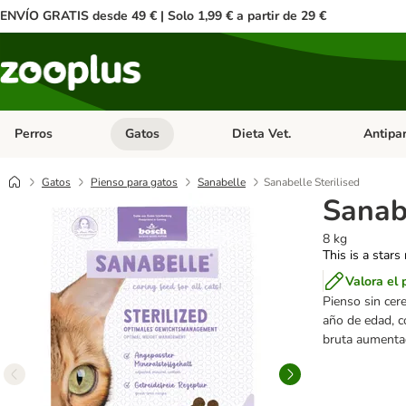
ENVÍO GRATIS desde 49 € | Solo 1,99 € a partir de 29 €
Perros
Gatos
Dieta Vet.
Antipar
Menú de categoria abierto: Perros
Menú de categoria abierto: Gatos
Menú de ca
Gatos
Pienso para gatos
Sanabelle
Sanabelle Sterilised
Sanabe
8 kg
This is a stars
Valora el 
Pienso sin cere
año de edad, c
bruta aumentad