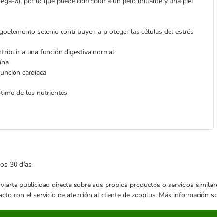
a-6), por lo que puede contribuir a un pelo brillante y una piel
igoelemento selenio contribuyen a proteger las células del estrés
ntribuir a una función digestiva normal
ína
función cardiaca
imo de los nutrientes
mos 30 días.
enviarte publicidad directa sobre sus propios productos o servicios simil
acto con el servicio de atención al cliente de zooplus. Más información 