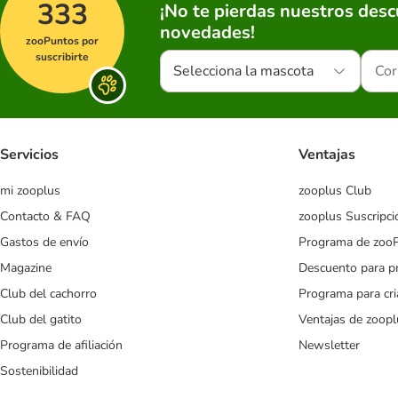
333
¡No te pierdas nuestros des
novedades!
zooPuntos por
suscribirte
Selecciona la mascota
Servicios
Ventajas
mi zooplus
zooplus Club
Contacto & FAQ
zooplus Suscripci
Gastos de envío
Programa de zoo
Magazine
Descuento para p
Club del cachorro
Programa para cr
Club del gatito
Ventajas de zoopl
Programa de afiliación
Newsletter
Sostenibilidad