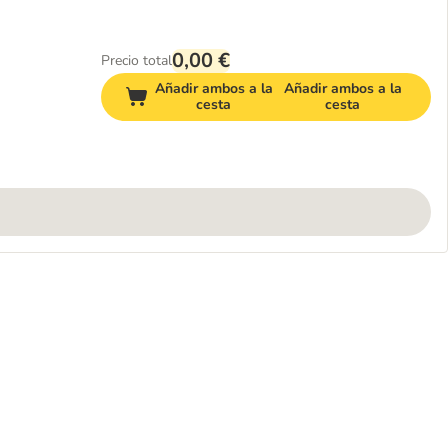
0,00 €
Precio total
Añadir ambos a la
Añadir ambos a la
cesta
cesta