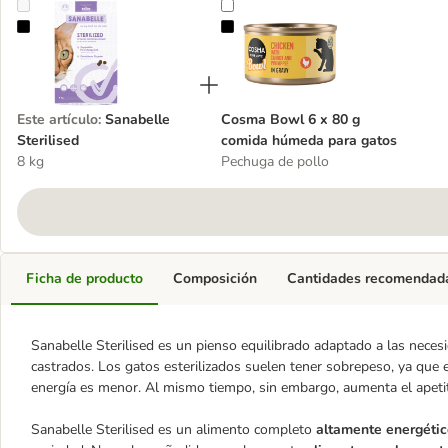
Sanabelle Sterilised
Cosma Bowl 6 x 80 g comida húm
Este artículo
:
Sanabelle
Cosma Bowl 6 x 80 g
Sterilised
comida húmeda para gatos
8 kg
Pechuga de pollo
Ficha de producto
Composición
Cantidades recomendad
Sanabelle Sterilised es un pienso equilibrado adaptado a las necesi
castrados. Los gatos esterilizados suelen tener sobrepeso, ya que e
energía es menor. Al mismo tiempo, sin embargo, aumenta el apetit
Sanabelle Sterilised es un alimento completo
altamente energéti