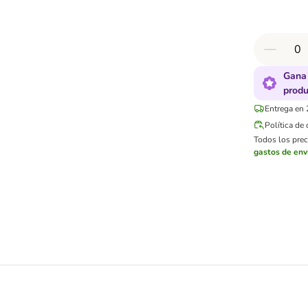
Gana 
produ
Entrega en 
Política de
Todos los preci
gastos de env