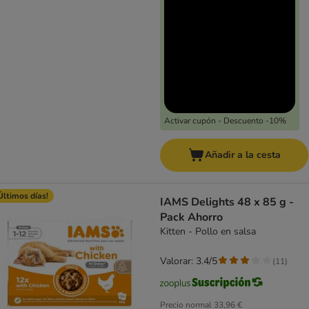
Activar cupón - Descuento -10%
Añadir a la cesta
Últimos días!
IAMS Delights 48 x 85 g -
Pack Ahorro
Kitten - Pollo en salsa
Valorar: 3.4/5
(
11
)
Precio normal
33,96 €