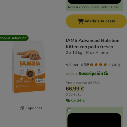
Activar cupón - Descuento -10%
Añadir a la cesta
ooplus selección
IAMS Advanced Nutrition
Kitten con pollo fresco
2 x 10 kg - Pack Ahorro
Valorar: 4.3/5
(
462
)
Precio normal
69,98 €
66,99 €
3,35 € / kg
63,64 €
3 opciones