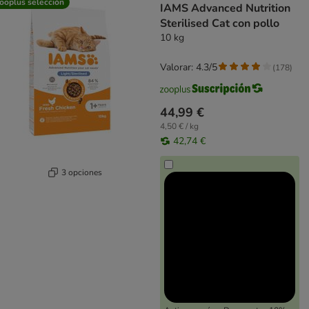
ooplus selección
IAMS Advanced Nutrition
Sterilised Cat con pollo
10 kg
Valorar: 4.3/5
(
178
)
44,99 €
4,50 € / kg
42,74 €
3 opciones