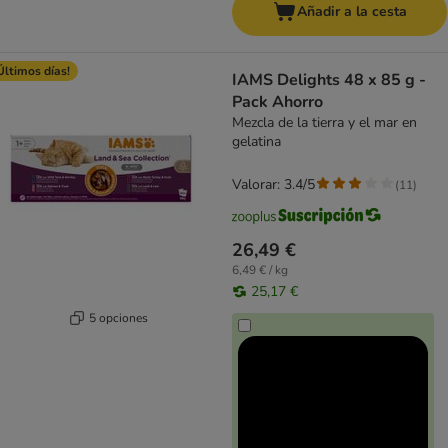
Añadir a la cesta
Últimos días!
IAMS Delights 48 x 85 g -
Pack Ahorro
Mezcla de la tierra y el mar en
gelatina
Valorar: 3.4/5
(
11
)
26,49 €
6,49 € / kg
25,17 €
5 opciones