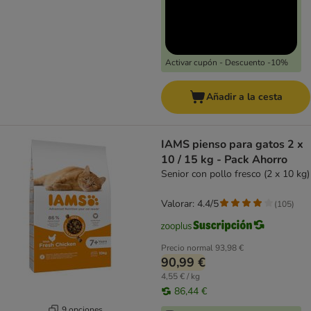
Activar cupón - Descuento -10%
Añadir a la cesta
IAMS pienso para gatos 2 x
10 / 15 kg - Pack Ahorro
Senior con pollo fresco (2 x 10 kg)
Valorar: 4.4/5
(
105
)
Precio normal
93,98 €
90,99 €
4,55 € / kg
86,44 €
9 opciones