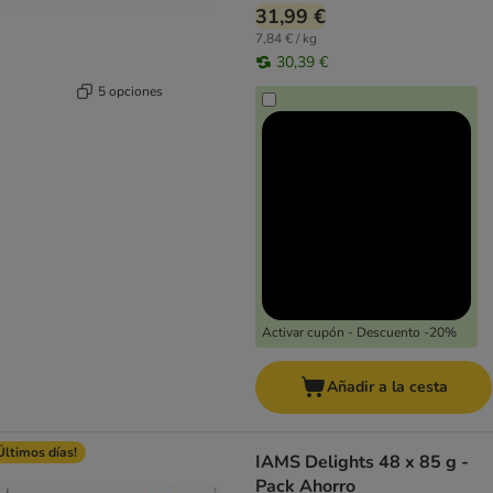
31,99 €
7,84 € / kg
30,39 €
5 opciones
Activar cupón - Descuento -20%
Añadir a la cesta
Últimos días!
IAMS Delights 48 x 85 g -
Pack Ahorro