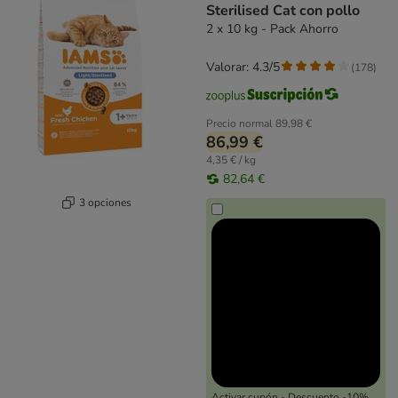
Sterilised Cat con pollo
2 x 10 kg - Pack Ahorro
Valorar: 4.3/5
(
178
)
Precio normal
89,98 €
86,99 €
4,35 € / kg
82,64 €
3 opciones
Activar cupón - Descuento -10%