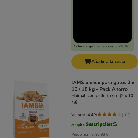
Activar cupón - Descuento -10%
Añadir a la cesta
IAMS pienso para gatos 2 x
10 / 15 kg - Pack Ahorro
Hairball con pollo fresco (2 x 10
kg)
Valorar: 4.4/5
(
105
)
Precio normal
93,98 €