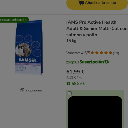
Añadir a la cesta
ooplus selección
IAMS Pro Active Health
Adult & Senior Multi-Cat con
salmón y pollo
15 kg
Valorar: 4.5/5
(
19
)
61,99 €
4,13 € / kg
58,89 €
2 opciones