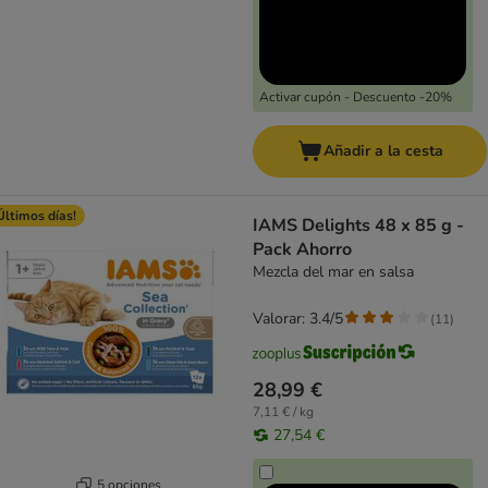
Activar cupón - Descuento -20%
Añadir a la cesta
Últimos días!
IAMS Delights 48 x 85 g -
Pack Ahorro
Mezcla del mar en salsa
Valorar: 3.4/5
(
11
)
28,99 €
7,11 € / kg
27,54 €
5 opciones