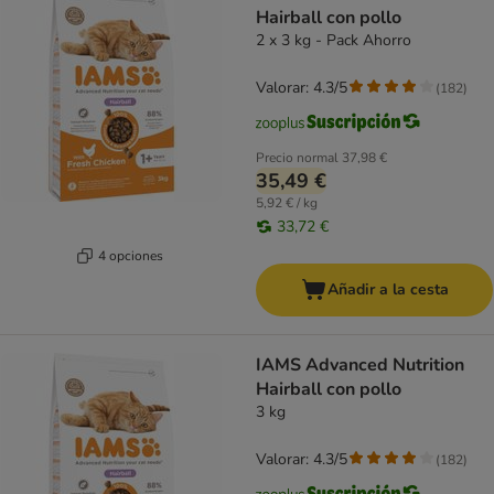
Hairball con pollo
2 x 3 kg - Pack Ahorro
Valorar: 4.3/5
(
182
)
Precio normal
37,98 €
35,49 €
5,92 € / kg
33,72 €
4 opciones
Añadir a la cesta
IAMS Advanced Nutrition
Hairball con pollo
3 kg
Valorar: 4.3/5
(
182
)