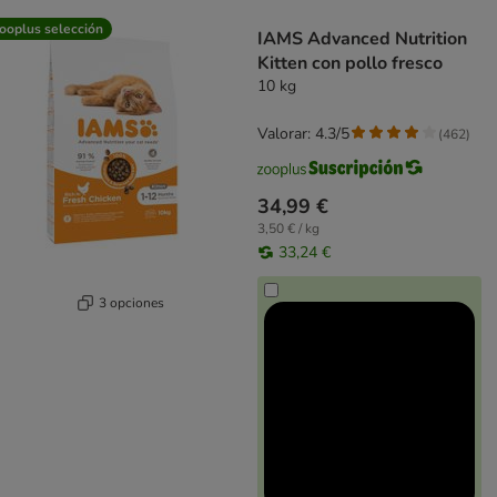
product items have been changed
ooplus selección
IAMS Advanced Nutrition
Kitten con pollo fresco
10 kg
Valorar: 4.3/5
(
462
)
34,99 €
3,50 € / kg
33,24 €
3 opciones