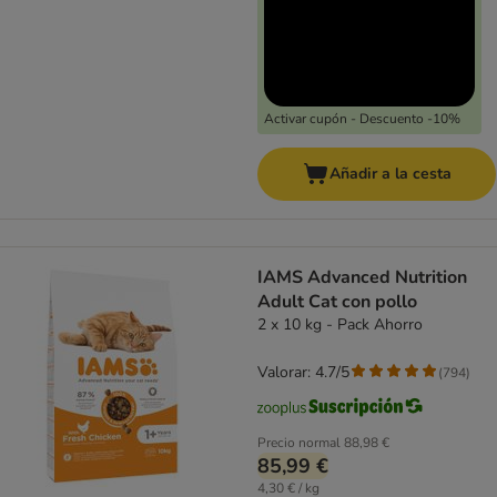
Activar cupón - Descuento -10%
Añadir a la cesta
IAMS Advanced Nutrition
Adult Cat con pollo
2 x 10 kg - Pack Ahorro
Valorar: 4.7/5
(
794
)
Precio normal
88,98 €
85,99 €
4,30 € / kg