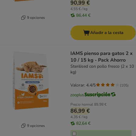
90,99 €
4,55 € / kg
86,44 €
9 opciones
Añadir a la cesta
IAMS pienso para gatos 2 x
10 / 15 kg - Pack Ahorro
Sterilised con pollo fresco (2 x 10
kg)
Valorar: 4.4/5
(
105
)
Precio normal
89,98 €
86,99 €
4,35 € / kg
82,64 €
9 opciones