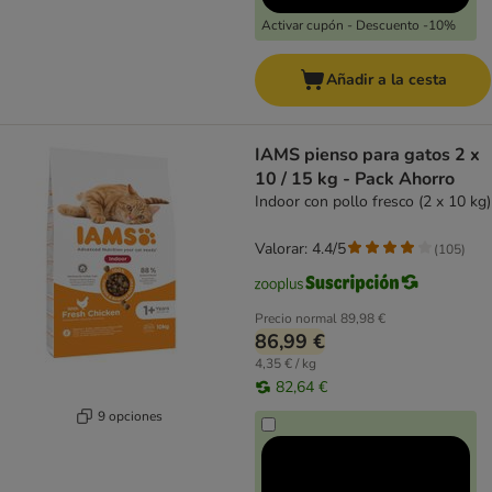
Activar cupón - Descuento -10%
Añadir a la cesta
IAMS pienso para gatos 2 x
10 / 15 kg - Pack Ahorro
Indoor con pollo fresco (2 x 10 kg)
Valorar: 4.4/5
(
105
)
Precio normal
89,98 €
86,99 €
4,35 € / kg
82,64 €
9 opciones