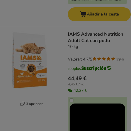
Añadir a la cesta
IAMS Advanced Nutrition
Adult Cat con pollo
10 kg
Valorar: 4.7/5
(
794
)
44,49 €
4,45 € / kg
42,27 €
3 opciones