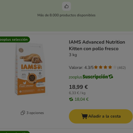
Más de 8.000 productos disponibles
ooplus selección
IAMS Advanced Nutrition
Kitten con pollo fresco
3 kg
Valorar: 4.3/5
(
462
)
18,99 €
6,33 € / kg
18,04 €
3 opciones
Añadir a la cesta