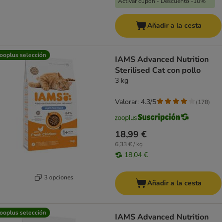
Activar cupón - Descuento -10%
Añadir a la cesta
ooplus selección
IAMS Advanced Nutrition
Sterilised Cat con pollo
3 kg
Valorar: 4.3/5
(
178
)
18,99 €
6,33 € / kg
18,04 €
3 opciones
Añadir a la cesta
ooplus selección
IAMS Advanced Nutrition