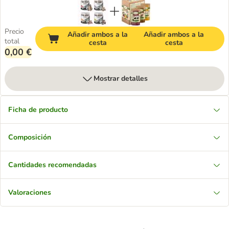
Precio
Añadir ambos a la
Añadir ambos a la
total
cesta
cesta
0,00 €
Mostrar detalles
Ficha de producto
Composición
Cantidades recomendadas
Valoraciones