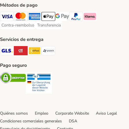
Métodos de pago
Visa Payment Method
Mastercard Payment Method
American Express Payment Method
Apple Pay Payment Method
Google Pay Payment Method
PayPal Payment Method
Klarna Payment Method
Contra-reembolso
Transferencia
Contra-reembolso Payment Method
Transferencia Payment Method
Servicios de entrega
GLS Shipping Method
CTTExpress Shipping Method
InPost Shipping Method
paack Shipping Method
Pago seguro
Security
Security
Quiénes somos
Empleo
Corporate Website
Aviso Legal
Condiciones comerciales generales
DSA
Formulario de desistimiento
Contacto