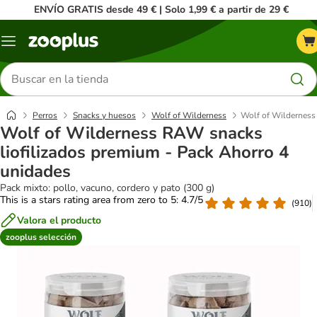
ENVÍO GRATIS desde 49 € | Solo 1,99 € a partir de 29 €
Menú
Buscar
productos
Perros
Snacks y huesos
Wolf of Wilderness
Wolf of Wilderness
Wolf of Wilderness RAW snacks
liofilizados premium - Pack Ahorro 4
unidades
Pack mixto: pollo, vacuno, cordero y pato (300 g)
This is a stars rating area from zero to 5: 4.7/5
(
910
)
Valora el producto
zooplus selección