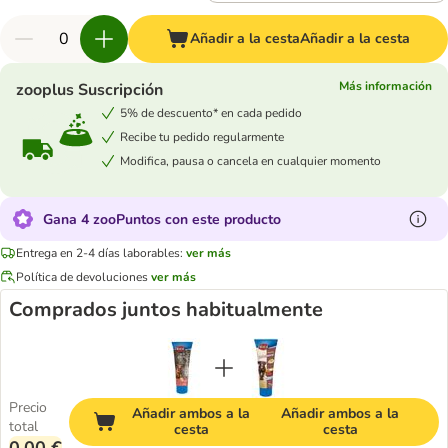
Añadir a la cesta
Añadir a la cesta
Más información
zooplus Suscripción
5% de descuento* en cada pedido
Recibe tu pedido regularmente
Modifica, pausa o cancela en cualquier momento
Gana 4 zooPuntos con este producto
Entrega en 2-4 días laborables:
ver más
Política de devoluciones
ver más
Comprados juntos habitualmente
Precio
Añadir ambos a la
Añadir ambos a la
total
cesta
cesta