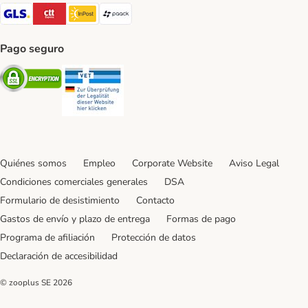
GLS Shipping Method
CTTExpress Shipping Method
InPost Shipping Method
paack Shipping Method
Pago seguro
Security
Security
Quiénes somos
Empleo
Corporate Website
Aviso Legal
Condiciones comerciales generales
DSA
Formulario de desistimiento
Contacto
Gastos de envío y plazo de entrega
Formas de pago
Programa de afiliación
Protección de datos
Declaración de accesibilidad
© zooplus SE
2026