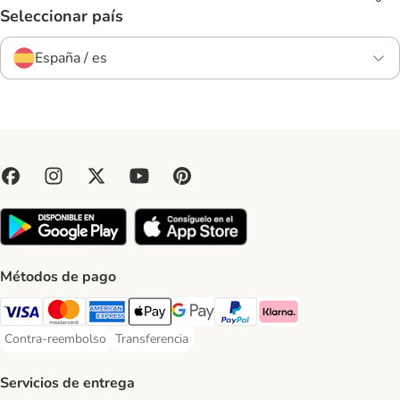
Seleccionar país
España / es
Métodos de pago
Visa Payment Method
Mastercard Payment Method
American Express Payment Method
Apple Pay Payment Method
Google Pay Payment Method
PayPal Payment Method
Klarna Payment Method
Contra-reembolso
Transferencia
Contra-reembolso Payment Method
Transferencia Payment Method
Servicios de entrega