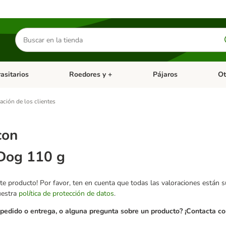
Buscar
productos
asitarios
Roedores y +
Pájaros
Ot
tegoria abierto: Dieta Vet.
Menú de categoria abierto: Antiparasitarios
Menú de categoria abierto
Menú 
ación de los clientes
con
Dog 110 g
te producto! Por favor, ten en cuenta que todas las valoraciones están 
uestra
política de protección de datos
.
pedido o entrega, o alguna pregunta sobre un producto? ¡Contacta con