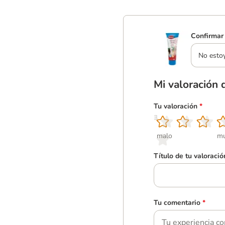
Confirmar 
No esto
Mi valoración 
Tu valoración
*
1
2
3
4
5
malo
mu
Título de tu valoració
Tu comentario
*