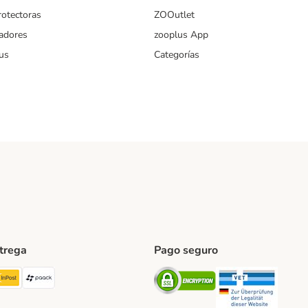
rotectoras
ZOOutlet
iadores
zooplus App
us
Categorías
ntrega
Pago seguro
ping Method
TExpress Shipping Method
InPost Shipping Method
paack Shipping Method
Security
Securit