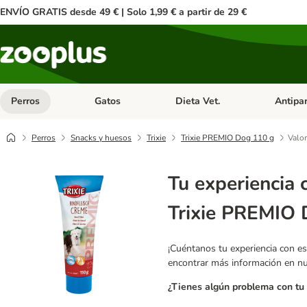
ENVÍO GRATIS desde 49 € | Solo 1,99 € a partir de 29 €
Perros
Gatos
Dieta Vet.
Antipar
Menú de categoria abierto: Perros
Menú de categoria abierto: Gatos
Menú de ca
Perros
Snacks y huesos
Trixie
Trixie PREMIO Dog 110 g
Valor
Tu experiencia 
Trixie PREMIO 
¡Cuéntanos tu experiencia con es
encontrar más información en n
¿Tienes algún problema con tu 