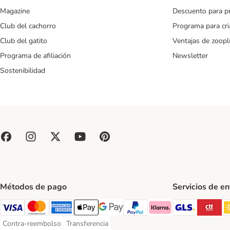
Magazine
Descuento para p
Club del cachorro
Programa para cr
Club del gatito
Ventajas de zoopl
Programa de afiliación
Newsletter
Sostenibilidad
Métodos de pago
Servicios de e
GLS Ship
CT
Visa Payment Method
Mastercard Payment Method
American Express Payment Method
Apple Pay Payment Method
Google Pay Payment Method
PayPal Payment Method
Klarna Payment Method
Contra-reembolso
Transferencia
Contra-reembolso Payment Method
Transferencia Payment Method