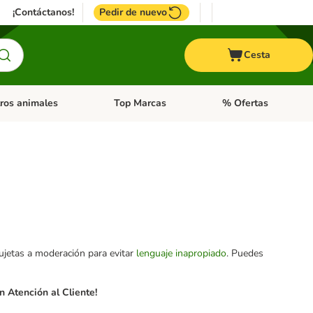
¡Contáctanos!
Pedir de nuevo
Cesta
ros animales
Top Marcas
% Ofertas
: Roedores y +
de categoria abierto: Pájaros
Menú de categoria abierto: Otros animales
Menú de categoria abie
sujetas a moderación para evitar
lenguaje inapropiado
. Puedes
 Atención al Cliente!