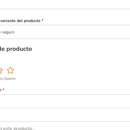
variante del producto
*
y seguro
de producto
y bueno
n
*