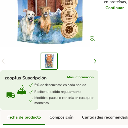
en proteínas,
Continuar
zooplus Suscripción
Más información
5% de descuento* en cada pedido
Recibe tu pedido regularmente
Modifica, pausa o cancela en cualquier
momento
Ficha de producto
Composición
Cantidades recomendad