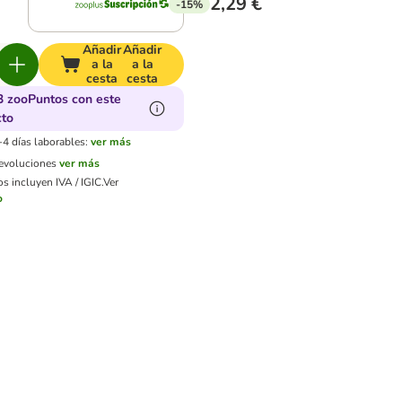
2,29 €
-15%
Añadir
Añadir
a la
a la
cesta
cesta
3 zooPuntos con este
cto
-4 días laborables:
ver más
devoluciones
ver más
s incluyen IVA / IGIC.
Ver
o