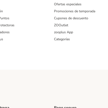
Ofertas especiales
ón
Promociones de temporada
Puntos
Cupones de descuento
rotectoras
ZOOutlet
iadores
zooplus App
us
Categorías
ntrega
Pago seguro