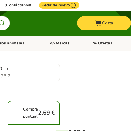
¡Contáctanos!
Pedir de nuevo
Cesta
ros animales
Top Marcas
% Ofertas
: Roedores y +
de categoria abierto: Pájaros
Menú de categoria abierto: Otros animales
Menú de categoria abie
10 cm
95.2
Compra
2,69 €
puntual