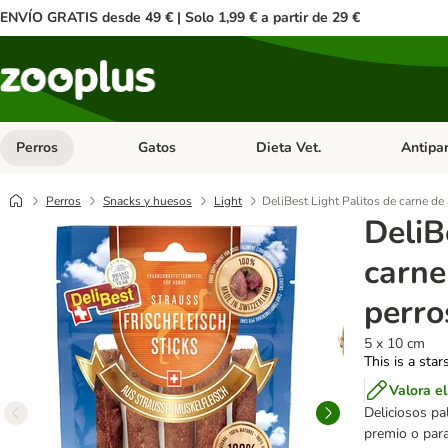
ENVÍO GRATIS desde 49 € | Solo 1,99 € a partir de 29 €
Perros
Gatos
Dieta Vet.
Antipar
Menú de categoria abierto: Perros
Menú de categoria abierto: Gatos
Menú de ca
Perros
Snacks y huesos
Light
DeliBest Light Palitos de carne de
DeliB
carne
perro
5 x 10 cm
This is a star
Valora e
Deliciosos pa
premio o para