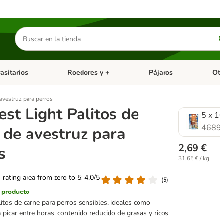
Buscar
productos
asitarios
Roedores y +
Pájaros
Ot
tegoria abierto: Dieta Vet.
Menú de categoria abierto: Antiparasitarios
Menú de categoria abierto
Menú 
 avestruz para perros
est Light Palitos de
5 x 
4689
 de avestruz para
2,69 €
s
31,65 € / kg
s rating area from zero to 5: 4.0/5
(
5
)
l producto
litos de carne para perros sensibles, ideales como
 picar entre horas, contenido reducido de grasas y ricos