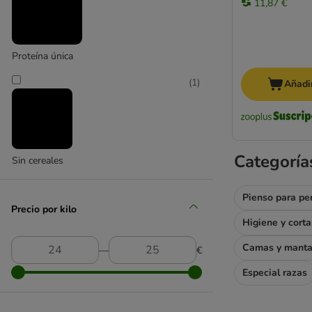
11,87 €
De avestruz
De ave
De cordero
Proteína única
De caballo
(
1
)
Añadir
Perros pequeños
Perros grandes
Advance Affinity
PURINA Adventuros
Alpha Spirit
Categoría
Sin cereales
Animonda
Blue Tree
Pienso para pe
Bosch
Precio por kilo
Higiene y cort
Boxby
Braaaf
Camas y mant
―
€
Brekkies
Especial razas
Briantos
Brit