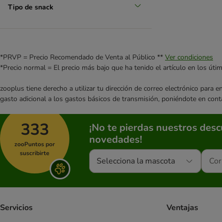
BugBell
Tipo de snack
Canibit
Caniland
Carnilove
Chewies
*PRVP = Precio Recomendado de Venta al Público **
Ver condiciones
Concept for Life
*Precio normal = El precio más bajo que ha tenido el artículo en los úti
Coya
Crave
zooplus tiene derecho a utilizar tu dirección de correo electrónico para 
gasto adicional a los gastos básicos de transmisión, poniéndote en cont
DeliBest
PURINA Dentalife
333
DIBO
¡No te pierdas nuestros des
Dokas
novedades!
zooPuntos por
Dolina Noteci
suscribirte
Selecciona la mascota
Flamingo
Frolic
George & Bobs
Greenies
Servicios
Ventajas
Greenwoods