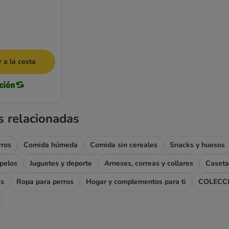
 a la cesta
s relacionadas
rros
Comida húmeda
Comida sin cereales
Snacks y huesos
apelos
Juguetes y deporte
Arneses, correas y collares
Caseta
as
Ropa para perros
Hogar y complementos para ti
COLECC