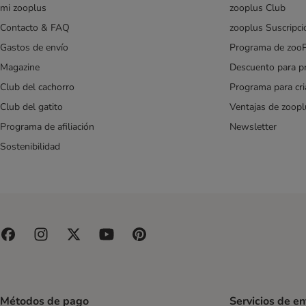
Hansepet
mi zooplus
zooplus Club
Happy Dog
Contacto & FAQ
zooplus Suscripci
Heim
Gastos de envío
Programa de zoo
Hill's
Magazine
Descuento para p
HUNTER
Club del cachorro
Programa para cr
Josera
Karlie
Club del gatito
Ventajas de zoopl
KONG
Programa de afiliación
Newsletter
Lily's Kitchen
Sostenibilidad
Lucky Jim
Lukullus
Lupo
Maced
MAC's
MERA
Natural Trainer
Nature's Variety
Nutrivet
Métodos de pago
Servicios de e