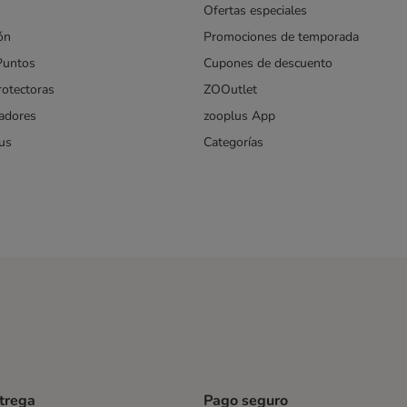
Ofertas especiales
ón
Promociones de temporada
Puntos
Cupones de descuento
rotectoras
ZOOutlet
iadores
zooplus App
us
Categorías
ntrega
Pago seguro