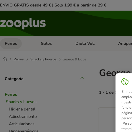
ENVÍO GRATIS desde 49 € | Solo 1,99 € a partir de 29 €
Perros
Gatos
Dieta Vet.
Antipar
Menú de categoria abierto: Perros
Menú de categoria abierto: Gatos
Menú de ca
Perros
Snacks y huesos
George & Bobs
George
Categoría
En nue
1 - 1 de 1 result
Perros
empleo
Snacks y huesos
nuestr
product items ha
funcio
Higiene dental
página
Adiestramiento
person
(Perso
Articulaciones
tratam
Hipoalergénicos