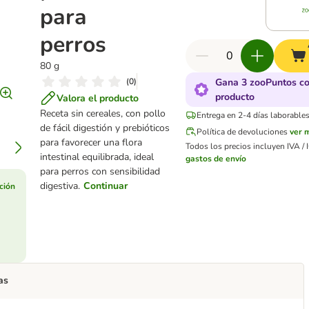
para
perros
80 g
(
0
)
Gana 3 zooPuntos co
producto
Valora el producto
Receta sin cereales, con pollo
Entrega en 2-4 días laborables
de fácil digestión y prebióticos
Política de devoluciones
ver 
para favorecer una flora
Todos los precios incluyen IVA / I
intestinal equilibrada, ideal
gastos de envío
para perros con sensibilidad
digestiva.
Continuar
ción
as