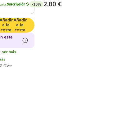
2,80 €
-15%
Añadir
Añadir
a la
a la
cesta
cesta
n este
:
ver más
más
GIC.
Ver