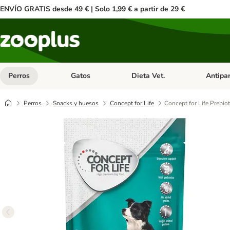
ENVÍO GRATIS desde 49 € | Solo 1,99 € a partir de 29 €
Perros
Gatos
Dieta Vet.
Antipar
Menú de categoria abierto: Perros
Menú de categoria abierto: Gatos
Menú de ca
Perros
Snacks y huesos
Concept for Life
Concept for Life Prebio