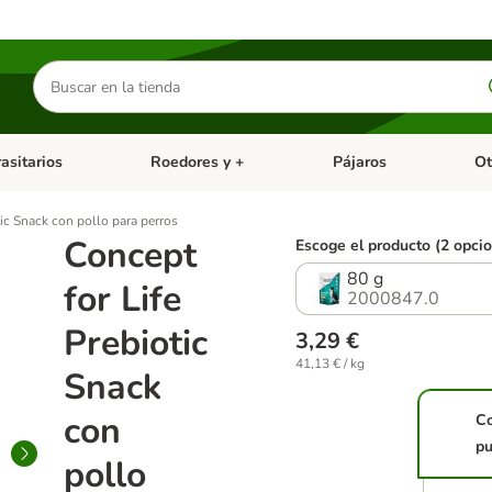
Buscar
productos
asitarios
Roedores y +
Pájaros
Ot
tegoria abierto: Dieta Vet.
Menú de categoria abierto: Antiparasitarios
Menú de categoria abierto
Menú 
tic Snack con pollo para perros
Concept
Escoge el producto (2 opci
80 g
for Life
2000847.0
Prebiotic
3,29 €
41,13 € / kg
Snack
con
C
pu
pollo