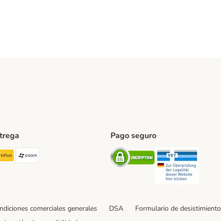
ntrega
Pago seguro
ping Method
TExpress Shipping Method
InPost Shipping Method
paack Shipping Method
Security
Securit
ndiciones comerciales generales
DSA
Formulario de desistimiento