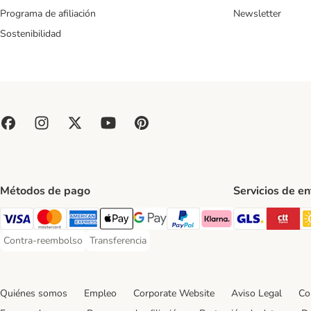
Programa de afiliación
Newsletter
Sostenibilidad
Métodos de pago
Servicios de e
GLS Ship
CT
Visa Payment Method
Mastercard Payment Method
American Express Payment Method
Apple Pay Payment Method
Google Pay Payment Method
PayPal Payment Method
Klarna Payment Method
Contra-reembolso
Transferencia
Contra-reembolso Payment Method
Transferencia Payment Method
Quiénes somos
Empleo
Corporate Website
Aviso Legal
Co