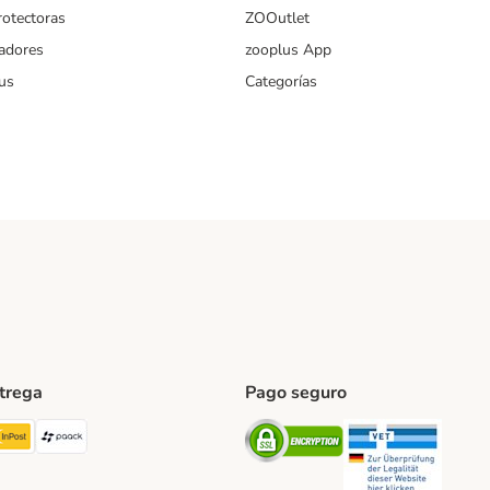
rotectoras
ZOOutlet
iadores
zooplus App
us
Categorías
ntrega
Pago seguro
ping Method
TExpress Shipping Method
InPost Shipping Method
paack Shipping Method
Security
Securit