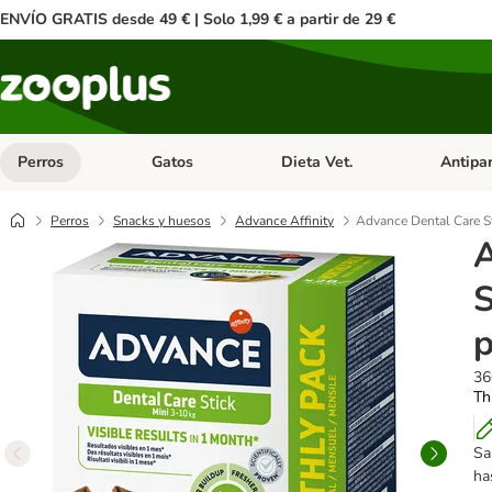
ENVÍO GRATIS desde 49 € | Solo 1,99 € a partir de 29 €
Perros
Gatos
Dieta Vet.
Antipar
Menú de categoria abierto: Perros
Menú de categoria abierto: Gatos
Menú de ca
Perros
Snacks y huesos
Advance Affinity
Advance Dental Care St
A
S
p
36
Th
Sa
ha