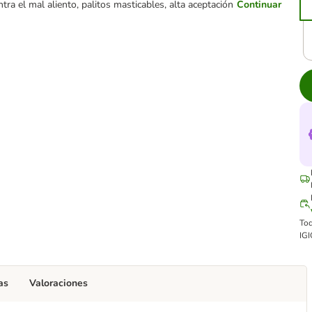
ntra el mal aliento, palitos masticables, alta aceptación
Continuar
Tod
IGI
as
Valoraciones