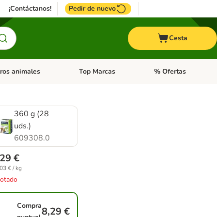
¡Contáctanos!
Pedir de nuevo
Cesta
ros animales
Top Marcas
% Ofertas
: Roedores y +
de categoria abierto: Pájaros
Menú de categoria abierto: Otros animales
Menú de categoria abie
360 g (28
uds.)
609308.0
,29 €
03 € / kg
otado
Compra
8,29 €