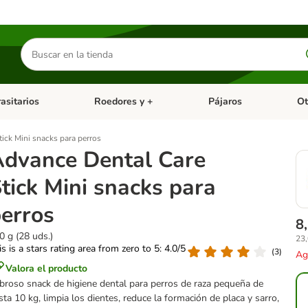
Buscar
productos
asitarios
Roedores y +
Pájaros
Ot
tegoria abierto: Dieta Vet.
Menú de categoria abierto: Antiparasitarios
Menú de categoria abierto
Menú 
ick Mini snacks para perros
dvance Dental Care
tick Mini snacks para
erros
8
0 g (28 uds.)
23,
is is a stars rating area from zero to 5: 4.0/5
(
3
)
Ag
Valora el producto
broso snack de higiene dental para perros de raza pequeña de
sta 10 kg, limpia los dientes, reduce la formación de placa y sarro,