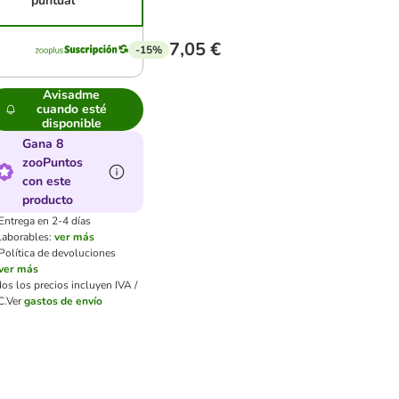
puntual
7,05 €
-15%
Avisadme
cuando esté
disponible
Gana 8
zooPuntos
con este
producto
Entrega en 2-4 días
laborables:
ver más
Política de devoluciones
ver más
os los precios incluyen IVA /
C.
Ver
gastos de envío