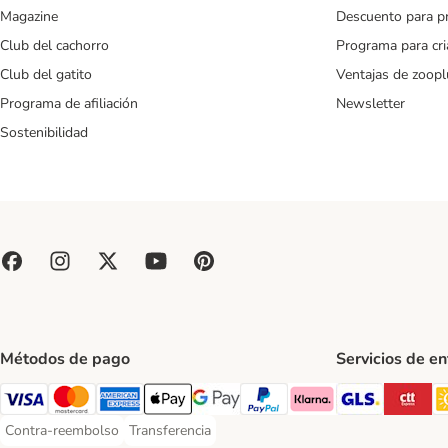
Magazine
Descuento para p
Club del cachorro
Programa para cr
Club del gatito
Ventajas de zoopl
Programa de afiliación
Newsletter
Sostenibilidad
Métodos de pago
Servicios de e
GLS Ship
CT
Visa Payment Method
Mastercard Payment Method
American Express Payment Method
Apple Pay Payment Method
Google Pay Payment Method
PayPal Payment Method
Klarna Payment Method
Contra-reembolso
Transferencia
Contra-reembolso Payment Method
Transferencia Payment Method