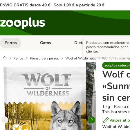
ENVÍO GRATIS desde 49 € | Solo 1,99 € a partir de 29 €
Perros
Gatos
Dieta Vet.
Antipar
Productos con excelente rel
Menú de categoria abierto: Perros
Menú de categoria abierto: Gatos
Menú de ca
precio recomendados por nu
clientes.
Perros
Pienso para perros
Wolf of Wilderness
Wolf of Wildernes
zooplus selecci
Wolf 
«Sunn
sin ce
1 kg - Receta 
This is a stars 
Valora el 
Wolf of Wilde