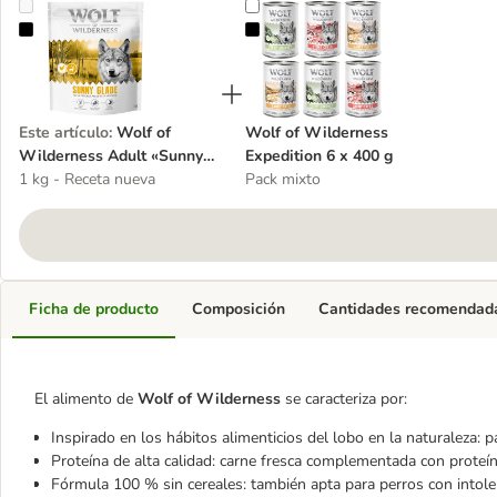
Wolf of Wilderness Adult «Sunny Glade» venado, sin cereales
Wolf of Wilderness Expedition 6 
Este artículo
:
Wolf of
Wolf of Wilderness
Wilderness Adult «Sunny
Expedition 6 x 400 g
Glade» venado, sin
1 kg - Receta nueva
Pack mixto
cereales
Ficha de producto
Composición
Cantidades recomendad
El alimento de
Wolf of Wilderness
se caracteriza por:
Inspirado en los hábitos alimenticios del lobo en la naturaleza: 
Proteína de alta calidad: carne fresca complementada con proteín
Fórmula 100 % sin cereales: también apta para perros con intoler