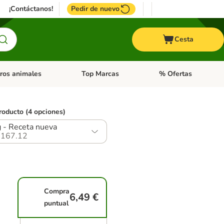
¡Contáctanos!
Pedir de nuevo
Cesta
ros animales
Top Marcas
% Ofertas
: Roedores y +
de categoria abierto: Pájaros
Menú de categoria abierto: Otros animales
Menú de categoria abie
roducto (4 opciones)
g - Receta nueva
167.12
Compra
6,49 €
puntual