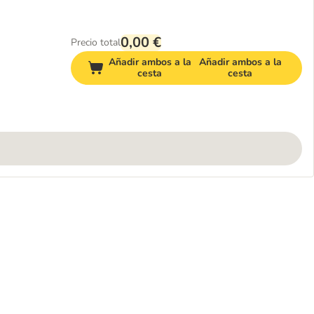
0,00 €
Precio total
Añadir ambos a la
Añadir ambos a la
cesta
cesta