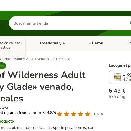
Buscar
productos
asitarios
Roedores y +
Pájaros
Ot
ación calidad-
tegoria abierto: Dieta Vet.
Menú de categoria abierto: Antiparasitarios
Menú de categoria abierto
Menú 
estros
s Adult «Sunny Glade» venado, sin cereales
Escoge el p
ón
of Wilderness Adult
1 k
476
y Glade» venado,
6,49 €
reales
6,49 € / kg
nueva
rating area from zero to 5: 4.8/5
(
1920
)
producto
rness:
pienso adecuado a la especie para perros, con