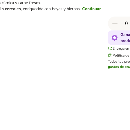
 cárnica y carne fresca.
in cereales
, enriquecida con bayas y hierbas.
Continuar
Gana
prod
Entrega en 
Política d
Todos los prec
gastos de env