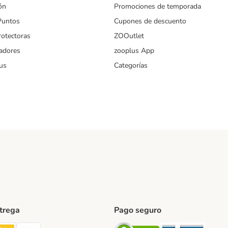
ón
Promociones de temporada
Puntos
Cupones de descuento
rotectoras
ZOOutlet
iadores
zooplus App
us
Categorías
ntrega
Pago seguro
ping Method
TExpress Shipping Method
InPost Shipping Method
paack Shipping Method
Security
Securit