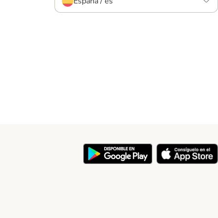
España / es
y