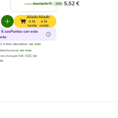
5,52 €
-15%
Añadir
Añadir
a la
a la
cesta
cesta
 6 zooPuntos con este
ucto
2-4 días laborables:
ver más
e devoluciones
ver más
ios incluyen IVA / IGIC.
Ver
ío