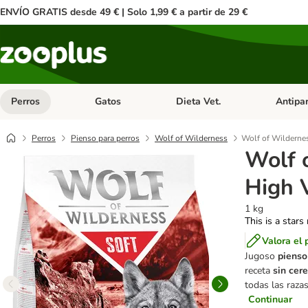
ENVÍO GRATIS desde 49 € | Solo 1,99 € a partir de 29 €
Perros
Gatos
Dieta Vet.
Antipar
Menú de categoria abierto: Perros
Menú de categoria abierto: Gatos
Menú de ca
Perros
Pienso para perros
Wolf of Wilderness
Wolf of Wildernes
Wolf 
High 
1 kg
This is a stars
Valora el 
Jugoso
pienso
receta
sin cer
todas las razas
Continuar