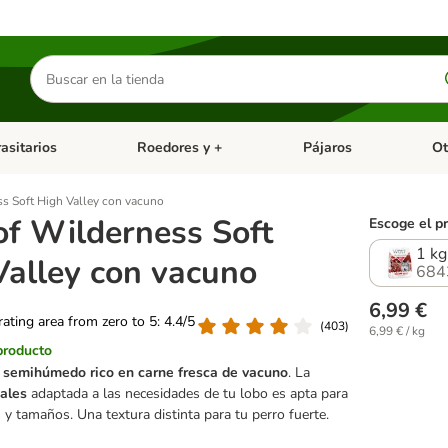
Buscar
productos
asitarios
Roedores y +
Pájaros
Ot
tegoria abierto: Dieta Vet.
Menú de categoria abierto: Antiparasitarios
Menú de categoria abierto
Menú 
s Soft High Valley con vacuno
of Wilderness Soft
Escoge el p
1 kg
Valley con vacuno
684
6,99 €
 rating area from zero to 5: 4.4/5
(
403
)
6,99 € / kg
producto
 semihúmedo rico en carne fresca de vacuno
. La
eales
adaptada a las necesidades de tu lobo es apta para
 y tamaños. Una textura distinta para tu perro fuerte.