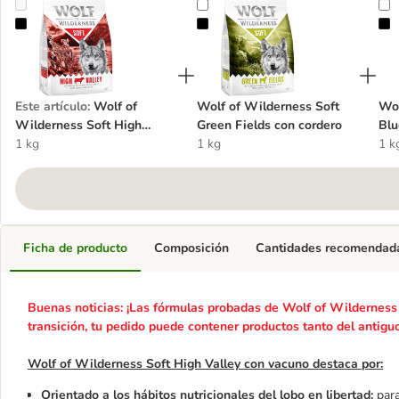
Wolf of Wilderness Soft High Valley con vacuno
Wolf of Wilderness Soft Green Fi
W
Este artículo
:
Wolf of
Wolf of Wilderness Soft
Wol
Wilderness Soft High
Green Fields con cordero
Blu
Valley con vacuno
1 kg
1 kg
1 k
Ficha de producto
Composición
Cantidades recomendad
Buenas noticias: ¡Las fórmulas probadas de Wolf of Wilderness 
transición, tu pedido puede contener productos tanto del antig
Wolf of Wilderness Soft High Valley con vacuno destaca por:
Orientado a los hábitos nutricionales del lobo en libertad:
para