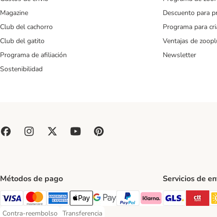
Magazine
Descuento para p
Club del cachorro
Programa para cr
Club del gatito
Ventajas de zoopl
Programa de afiliación
Newsletter
Sostenibilidad
Métodos de pago
Servicios de e
GLS Ship
CT
Visa Payment Method
Mastercard Payment Method
American Express Payment Method
Apple Pay Payment Method
Google Pay Payment Method
PayPal Payment Method
Klarna Payment Method
Contra-reembolso
Transferencia