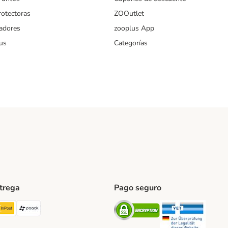
rotectoras
ZOOutlet
iadores
zooplus App
us
Categorías
ntrega
Pago seguro
ping Method
TExpress Shipping Method
InPost Shipping Method
paack Shipping Method
Security
Securit