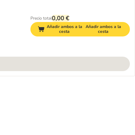
0,00 €
Precio total
Añadir ambos a la
Añadir ambos a la
cesta
cesta