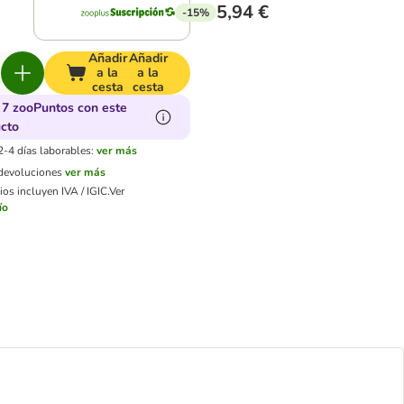
5,94 €
-15%
Añadir
Añadir
a la
a la
cesta
cesta
7 zooPuntos con este
cto
2-4 días laborables:
ver más
 devoluciones
ver más
os incluyen IVA / IGIC.
Ver
ío