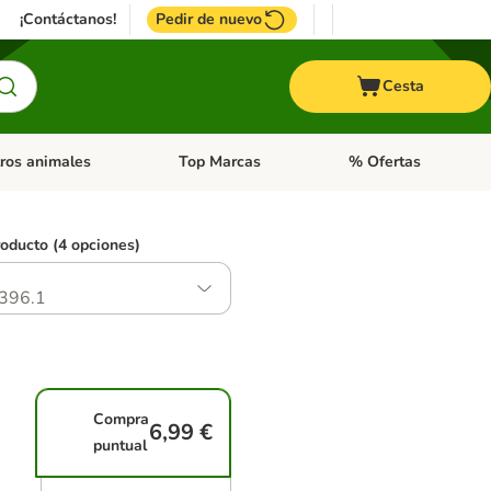
¡Contáctanos!
Pedir de nuevo
Cesta
ros animales
Top Marcas
% Ofertas
: Roedores y +
de categoria abierto: Pájaros
Menú de categoria abierto: Otros animales
Menú de categoria abie
roducto (4 opciones)
396.1
Compra
6,99 €
puntual