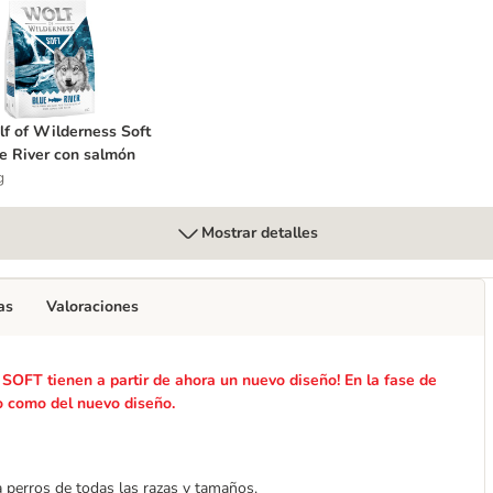
elds con cordero
olf of Wilderness Soft Blue River con salmón
f of Wilderness Soft
e River con salmón
g
Mostrar detalles
as
Valoraciones
SOFT tienen a partir de ahora un nuevo diseño! En la fase de
uo como del nuevo diseño.
 perros de todas las razas y tamaños.