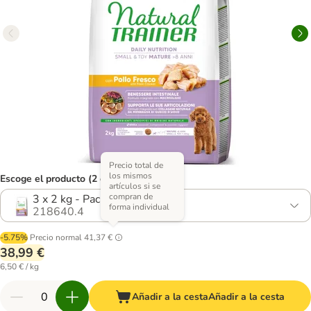
Precio total de
los mismos
Escoge el producto (2 opciones)
artículos si se
compran de
3 x 2 kg - Pack Ahorro
forma individual
218640.4
-5.75%
Precio normal
41,37 €
38,99 €
6,50 € / kg
Añadir a la cesta
Añadir a la cesta