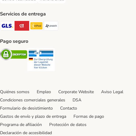
Contra-reembolso Payment Method
Transferencia Payment Method
Servicios de entrega
GLS Shipping Method
CTTExpress Shipping Method
InPost Shipping Method
paack Shipping Method
Pago seguro
Security
Security
Quiénes somos
Empleo
Corporate Website
Aviso Legal
Condiciones comerciales generales
DSA
Formulario de desistimiento
Contacto
Gastos de envío y plazo de entrega
Formas de pago
Programa de afiliación
Protección de datos
Declaración de accesibilidad