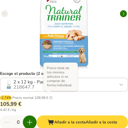
Precio total de
los mismos
Escoge el producto (2 opciones)
artículos si se
compran de
2 x 12 kg - Pack Ahorro
forma individual
218647.7
-2.74%
Precio normal
108,98 €
105,99 €
4,42 € / kg
Añadir a la cesta
Añadir a la cesta