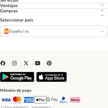
Servicios
Ventajas
Compras
Seleccionar país
España / es
Métodos de pago
Visa Payment Method
Mastercard Payment Method
American Express Payment Method
Apple Pay Payment Method
Google Pay Payment Method
PayPal Payment Method
Klarna Payment Method
Contra-reembolso
Transferencia