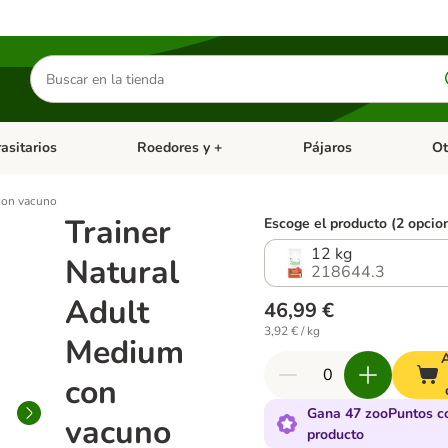
Buscar
productos
asitarios
Roedores y +
Pájaros
Ot
tegoria abierto: Dieta Vet.
Menú de categoria abierto: Antiparasitarios
Menú de categoria abierto
Menú 
con vacuno
Trainer
Escoge el producto (2 opcio
12 kg
Natural
218644.3
Adult
46,99 €
3,92 € / kg
Medium
con
Gana 47 zooPuntos c
vacuno
producto