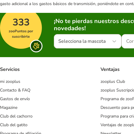
gasto adicional a los gastos básicos de transmisión, poniéndote en cont
333
¡No te pierdas nuestros des
novedades!
zooPuntos por
suscribirte
Selecciona la mascota
Servicios
Ventajas
mi zooplus
zooplus Club
Contacto & FAQ
zooplus Suscripci
Gastos de envío
Programa de zoo
Magazine
Descuento para p
Club del cachorro
Programa para cr
Club del gatito
Ventajas de zoopl
Programa de afiliación
Newsletter