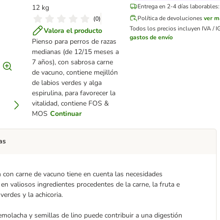
Entrega en 2-4 días laborables:
12 kg
Política de devoluciones
ver m
(
0
)
Todos los precios incluyen IVA / I
Valora el producto
gastos de envío
Pienso para perros de razas
medianas (de 12/15 meses a
7 años), con sabrosa carne
de vacuno, contiene mejillón
de labios verdes y alga
espirulina, para favorecer la
vitalidad, contiene FOS &
MOS
Continuar
as
 con carne de vacuno tiene en cuenta las necesidades
en valiosos ingredientes procedentes de la carne, la fruta e
verdes y la achicoria.
emolacha y semillas de lino puede contribuir a una digestión