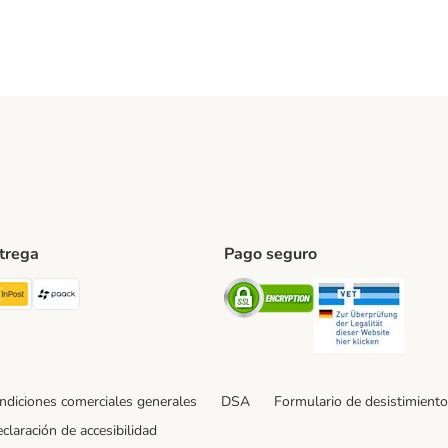
ntrega
Pago seguro
ping Method
TExpress Shipping Method
InPost Shipping Method
paack Shipping Method
Security
Securit
ndiciones comerciales generales
DSA
Formulario de desistimiento
claración de accesibilidad