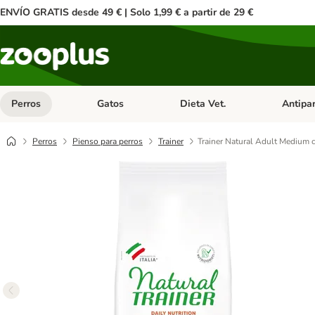
ENVÍO GRATIS desde 49 € | Solo 1,99 € a partir de 29 €
Perros
Gatos
Dieta Vet.
Antipar
Menú de categoria abierto: Perros
Menú de categoria abierto: Gatos
Menú de ca
Perros
Pienso para perros
Trainer
Trainer Natural Adult Medium 