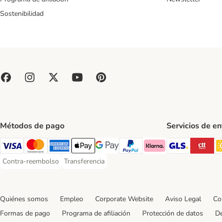
Sostenibilidad
Métodos de pago
Servicios de e
GLS Ship
CT
Visa Payment Method
Mastercard Payment Method
American Express Payment Method
Apple Pay Payment Method
Google Pay Payment Method
PayPal Payment Method
Klarna Payment Method
Contra-reembolso
Transferencia
Contra-reembolso Payment Method
Transferencia Payment Method
Quiénes somos
Empleo
Corporate Website
Aviso Legal
Co
Formas de pago
Programa de afiliación
Protección de datos
De