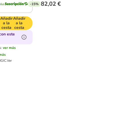
82,02 €
-15%
Añadir
Añadir
a la
a la
cesta
cesta
con este
s:
ver más
 más
IGIC.
Ver