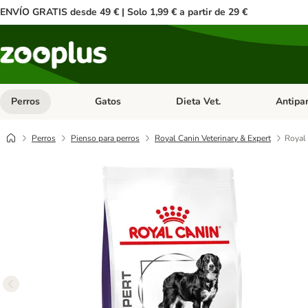
ENVÍO GRATIS desde 49 € | Solo 1,99 € a partir de 29 €
Perros
Gatos
Dieta Vet.
Antipar
Menú de categoria abierto: Perros
Menú de categoria abierto: Gatos
Menú de ca
Perros
Pienso para perros
Royal Canin Veterinary & Expert
Royal