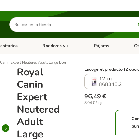
Buscar
productos
asitarios
Roedores y +
Pájaros
Ot
tegoria abierto: Dieta Vet.
Menú de categoria abierto: Antiparasitarios
Menú de categoria abierto
Menú 
 Canin Expert Neutered Adult Large Dog
Royal
Escoge el producto (2 opci
12 kg
Canin
868345.2
Expert
96,49 €
8,04 € / kg
Neutered
Adult
Co
pun
Large