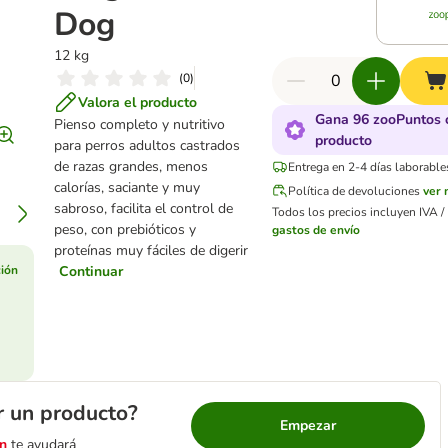
Dog
12 kg
(
0
)
Valora el producto
Gana 96 zooPuntos 
Pienso completo y nutritivo
producto
para perros adultos castrados
de razas grandes, menos
Entrega en 2-4 días laborable
calorías, saciante y muy
Política de devoluciones
ver
sabroso, facilita el control de
Todos los precios incluyen IVA / 
peso, con prebióticos y
gastos de envío
proteínas muy fáciles de digerir
ión
Continuar
r un producto?
Empezar
n
te ayudará