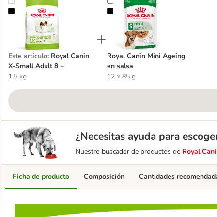
Royal Canin X-Small Adult 8 +
Royal Canin Mini Ageing en salsa
Este artículo
:
Royal Canin
Royal Canin Mini Ageing
X-Small Adult 8 +
en salsa
1,5 kg
12 x 85 g
¿Necesitas ayuda para escoge
Nuestro buscador de productos de
Royal Cani
Ficha de producto
Composición
Cantidades recomendad