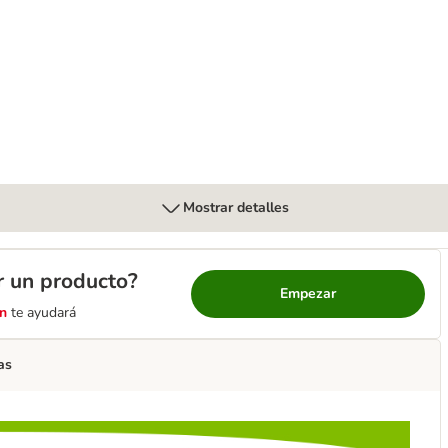
Mostrar detalles
r un producto?
Empezar
n
te ayudará
as