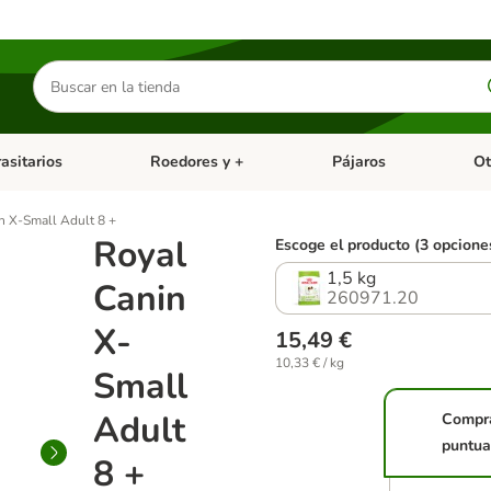
Buscar
productos
asitarios
Roedores y +
Pájaros
Ot
tegoria abierto: Dieta Vet.
Menú de categoria abierto: Antiparasitarios
Menú de categoria abierto
Menú 
n X-Small Adult 8 +
Royal
Escoge el producto (3 opcione
1,5 kg
Canin
260971.20
X-
15,49 €
10,33 € / kg
Small
Adult
Compr
puntua
8 +