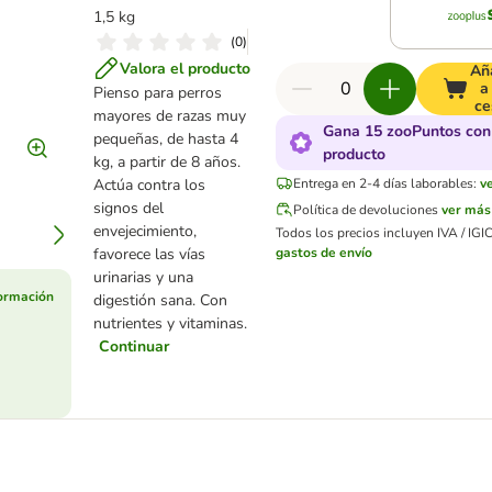
1,5 kg
(
0
)
Valora el producto
Añ
a
Pienso para perros
ce
mayores de razas muy
Gana 15 zooPuntos con
pequeñas, de hasta 4
producto
kg, a partir de 8 años.
Actúa contra los
Entrega en 2-4 días laborables:
v
signos del
Política de devoluciones
ver más
envejecimiento,
Todos los precios incluyen IVA / IGIC
favorece las vías
gastos de envío
urinarias y una
ormación
digestión sana. Con
nutrientes y vitaminas.
Continuar