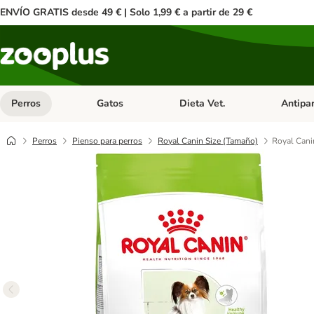
ENVÍO GRATIS desde 49 € | Solo 1,99 € a partir de 29 €
Perros
Gatos
Dieta Vet.
Antipar
Menú de categoria abierto: Perros
Menú de categoria abierto: Gatos
Menú de ca
Perros
Pienso para perros
Royal Canin Size (Tamaño)
Royal Cani