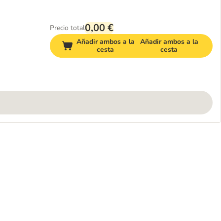
0,00 €
Precio total
Añadir ambos a la
Añadir ambos a la
cesta
cesta