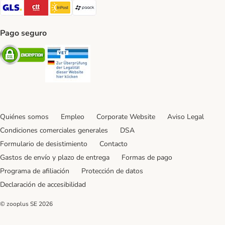
GLS Shipping Method
CTTExpress Shipping Method
InPost Shipping Method
paack Shipping Method
Pago seguro
Security
Security
Quiénes somos
Empleo
Corporate Website
Aviso Legal
Condiciones comerciales generales
DSA
Formulario de desistimiento
Contacto
Gastos de envío y plazo de entrega
Formas de pago
Programa de afiliación
Protección de datos
Declaración de accesibilidad
© zooplus SE
2026