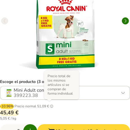
Precio total de
los mismos
Escoge el producto (3 opciones)
artículos si se
compran de
Mini Adult con ave (8 + 1 kg)
forma individual
399223.38
-10.96%
Precio normal
51,09 €
45,49 €
5,05 € / kg