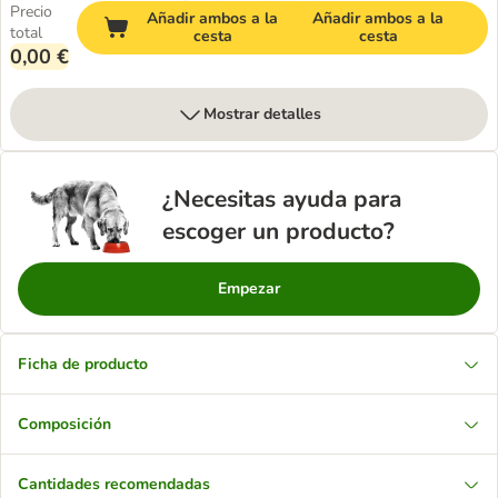
Precio
Añadir ambos a la
Añadir ambos a la
total
cesta
cesta
0,00 €
Mostrar detalles
¿Necesitas ayuda para
escoger un producto?
Empezar
Ficha de producto
Composición
Cantidades recomendadas