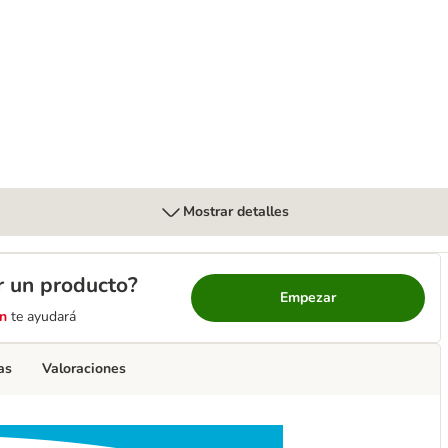
Mostrar detalles
r un producto?
Empezar
n
te ayudará
as
Valoraciones