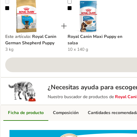
Royal Canin German Shepherd Puppy
Royal Canin Maxi Puppy en salsa
Este artículo
:
Royal Canin
Royal Canin Maxi Puppy en
German Shepherd Puppy
salsa
3 kg
10 x 140 g
¿Necesitas ayuda para escoge
Nuestro buscador de productos de
Royal Cani
Ficha de producto
Composición
Cantidades recomendad