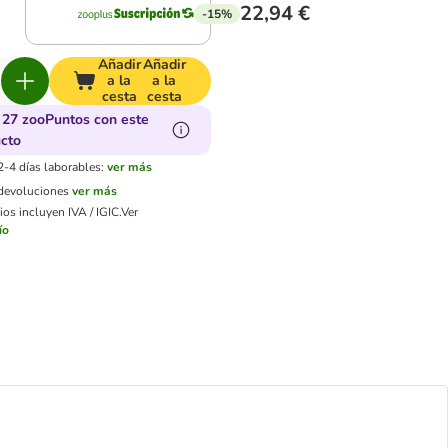
22,94 €
-15%
Añadir
Añadir
a la
a la
cesta
cesta
27 zooPuntos con este
cto
2-4 días laborables:
ver más
 devoluciones
ver más
os incluyen IVA / IGIC.
Ver
ío