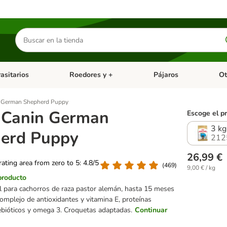
Buscar
productos
asitarios
Roedores y +
Pájaros
Ot
tegoria abierto: Dieta Vet.
Menú de categoria abierto: Antiparasitarios
Menú de categoria abierto
Menú 
n German Shepherd Puppy
 Canin German
Escoge el p
3 kg
erd Puppy
212
26,99 €
 rating area from zero to 5: 4.8/5
(
469
)
9,00 € / kg
producto
l para cachorros de raza pastor alemán, hasta 15 meses
omplejo de antioxidantes y vitamina E, proteínas
rebióticos y omega 3. Croquetas adaptadas.
Continuar