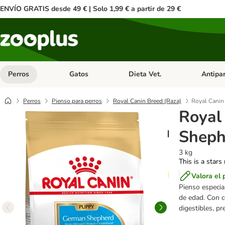
ENVÍO GRATIS desde 49 € | Solo 1,99 € a partir de 29 €
Perros
Gatos
Dieta Vet.
Antipar
Menú de categoria abierto: Perros
Menú de categoria abierto: Gatos
Menú de ca
Perros
Pienso para perros
Royal Canin Breed (Raza)
Royal Cani
Royal
Sheph
3 kg
This is a stars
Valora el 
Pienso especia
de edad. Con c
digestibles, p