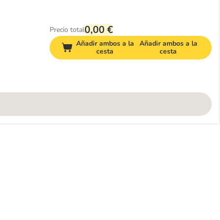
0,00 €
Precio total
Añadir ambos a la
Añadir ambos a la
cesta
cesta