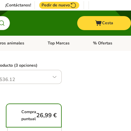
¡Contáctanos!
Pedir de nuevo
Cesta
ros animales
Top Marcas
% Ofertas
: Roedores y +
de categoria abierto: Pájaros
Menú de categoria abierto: Otros animales
Menú de categoria abie
roducto (3 opciones)
536.12
Compra
26,99 €
puntual