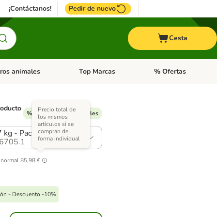
¡Contáctanos!
Pedir de nuevo
Cesta
ros animales
Top Marcas
% Ofertas
: Roedores y +
de categoria abierto: Pájaros
Menú de categoria abierto: Otros animales
Menú de categoria abie
roducto
Precio total de
% Descuentos disponibles
los mismos
)
artículos si se
compran de
7 kg - Pack Ahorro
forma individual
6705.1
 normal
85,98 €
pón - Descuento -10%