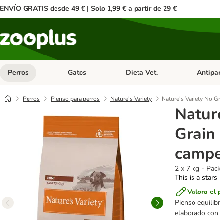
ENVÍO GRATIS desde 49 € | Solo 1,99 € a partir de 29 €
Perros
Gatos
Dieta Vet.
Antipar
Menú de categoria abierto: Perros
Menú de categoria abierto: Gatos
Menú de ca
Perros
Pienso para perros
Nature's Variety
Nature's Variety No G
Natur
Grain 
campe
2 x 7 kg - Pac
This is a stars
Valora el 
Pienso equilib
elaborado con p