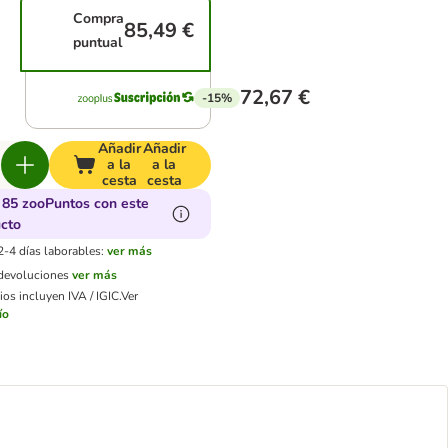
Compra
85,49 €
puntual
72,67 €
-15%
Añadir
Añadir
a la
a la
cesta
cesta
85 zooPuntos con este
cto
2-4 días laborables:
ver más
 devoluciones
ver más
os incluyen IVA / IGIC.
Ver
ío