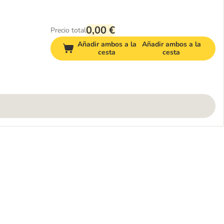
0,00 €
Precio total
Añadir ambos a la
Añadir ambos a la
cesta
cesta