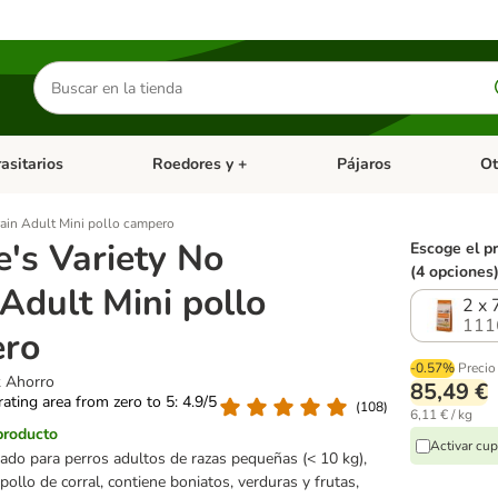
Buscar
productos
asitarios
Roedores y +
Pájaros
Ot
tegoria abierto: Dieta Vet.
Menú de categoria abierto: Antiparasitarios
Menú de categoria abierto
Menú 
rain Adult Mini pollo campero
e's Variety No
Escoge el p
(4 opciones
Adult Mini pollo
2 x 
111
ro
-0.57%
Precio
k Ahorro
85,49 €
 rating area from zero to 5: 4.9/5
(
108
)
6,11 € / kg
producto
Activar cu
rado para perros adultos de razas pequeñas (< 10 kg),
ollo de corral, contiene boniatos, verduras y frutas,