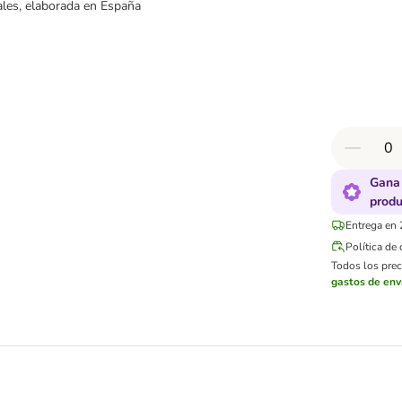
eales, elaborada en España
Gana 
produ
Entrega en 
Política de
Todos los preci
gastos de env