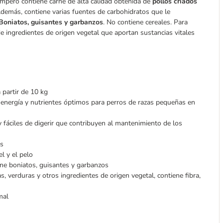
ampero contiene carne de alta calidad obtenida de
pollos criados
 Además, contiene varias fuentes de carbohidratos que le
Boniatos, guisantes y garbanzos
. No contiene cereales. Para
de ingredientes de origen vegetal que aportan sustancias vitales
 partir de 10 kg
energía y nutrientes óptimos para perros de razas pequeñas en
y fáciles de digerir que contribuyen al mantenimiento de los
as
el y el pelo
iene boniatos, guisantes y garbanzos
as, verduras y otros ingredientes de origen vegetal, contiene fibra,
rmal