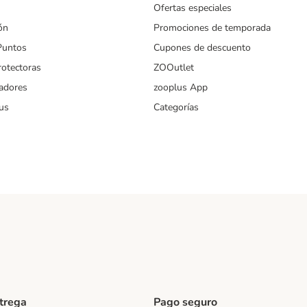
Ofertas especiales
ón
Promociones de temporada
Puntos
Cupones de descuento
rotectoras
ZOOutlet
iadores
zooplus App
us
Categorías
ntrega
Pago seguro