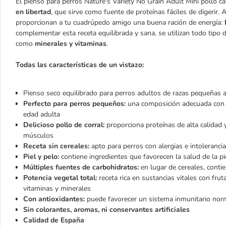
El pienso para perros Nature's Variety No Grain Adult Mini pollo c
en libertad
, que sirve como fuente de proteínas fáciles de digerir.
proporcionan a tu cuadrúpedo amigo una buena ración de energía:
complementar esta receta equilibrada y sana, se utilizan todo tipo 
como
minerales y vitaminas
.
Todas las características de un vistazo:
Pienso seco equilibrado para perros adultos de razas pequeñas a
Perfecto para perros pequeños:
una composición adecuada con 
edad adulta
Delicioso pollo de corral:
proporciona proteínas de alta calidad 
músculos
Receta sin cereales:
apto para perros con alergias e intoleranci
Piel y pelo:
contiene ingredientes que favorecen la salud de la pi
Múltiples fuentes de carbohidratos:
en lugar de cereales, cont
Potencia vegetal total:
receta rica en sustancias vitales con frut
vitaminas y minerales
Con antioxidantes:
puede favorecer un sistema inmunitario no
Sin colorantes, aromas, ni conservantes artificiales
Calidad de España