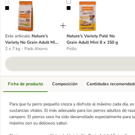
Nature's Variety No Grain Adult Mini pollo campero
Nature's Variety Paté No Grain Adu
Este artículo
:
Nature's
Nature's Variety Paté No
Variety No Grain Adult Mini
Grain Adult Mini 8 x 150 g
pollo campero
2 x 7 kg - Pack Ahorro
Pollo
Ficha de producto
Composición
Cantidades recomendad
Para que tu perro pequeño crezca y disfrute al máximo cada día, es
sustancias vitales. El más adecuado para los perros adultos de raz
campero. El pienso seco ha sido desarrollado especialmente para l
máximo con su delicioso sabor.