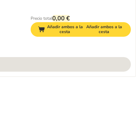
0,00 €
Precio total
Añadir ambos a la
Añadir ambos a la
cesta
cesta