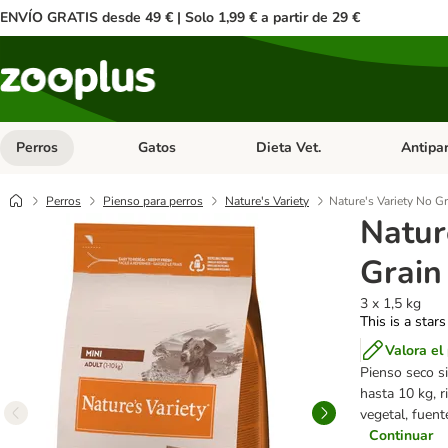
ENVÍO GRATIS desde 49 € | Solo 1,99 € a partir de 29 €
Perros
Gatos
Dieta Vet.
Antipar
Menú de categoria abierto: Perros
Menú de categoria abierto: Gatos
Menú de ca
Perros
Pienso para perros
Nature's Variety
Nature's Variety No G
Natur
Grain
3 x 1,5 kg
This is a stars
Valora el
Pienso seco s
hasta 10 kg, r
vegetal, fuent
Continuar