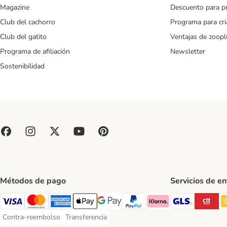
Magazine
Descuento para p
Club del cachorro
Programa para cr
Club del gatito
Ventajas de zoopl
Programa de afiliación
Newsletter
Sostenibilidad
Métodos de pago
Servicios de e
GLS Ship
CT
Visa Payment Method
Mastercard Payment Method
American Express Payment Method
Apple Pay Payment Method
Google Pay Payment Method
PayPal Payment Method
Klarna Payment Method
Contra-reembolso
Transferencia
Contra-reembolso Payment Method
Transferencia Payment Method