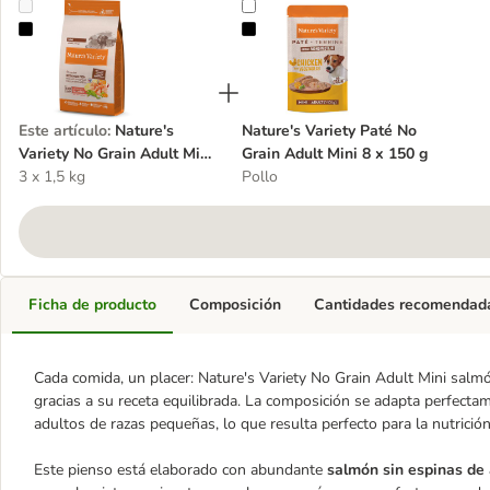
Nature's Variety No Grain Adult Mini salmón
Nature's Variety Paté No Grain Adu
Este artículo
:
Nature's
Nature's Variety Paté No
Variety No Grain Adult Mini
Grain Adult Mini 8 x 150 g
salmón
3 x 1,5 kg
Pollo
Ficha de producto
Composición
Cantidades recomendad
Cada comida, un placer: Nature's Variety No Grain Adult Mini salm
gracias a su receta equilibrada. La composición se adapta perfectam
adultos de razas pequeñas, lo que resulta perfecto para la nutrición 
Este pienso está elaborado con abundante
salmón sin espinas de 