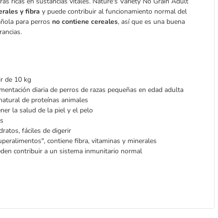
as ricas en sustancias vitales. Nature's Variety No Grain Adult
rales y fibra
y puede contribuir al funcionamiento normal del
añola para perros
no contiene cereales
, así que es una buena
rancias.
ir de 10 kg
mentación diaria de perros de razas pequeñas en edad adulta
 natural de proteínas animales
 la salud de la piel y el pelo
as
ratos, fáciles de digerir
uperalimentos", contiene fibra, vitaminas y minerales
den contribuir a un sistema inmunitario normal