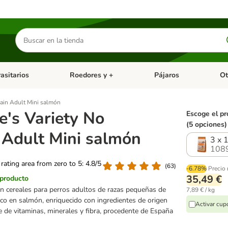
Buscar
productos
asitarios
Roedores y +
Pájaros
Ot
tegoria abierto: Dieta Vet.
Menú de categoria abierto: Antiparasitarios
Menú de categoria abierto
Menú 
rain Adult Mini salmón
e's Variety No
Escoge el pr
(5 opciones)
 Adult Mini salmón
3 x 
108
 rating area from zero to 5: 4.8/5
(
63
)
-6.78%
Precio
35,49 €
 producto
in cereales para perros adultos de razas pequeñas de
7,89 € / kg
ico en salmón, enriquecido con ingredientes de origen
Activar cu
e de vitaminas, minerales y fibra, procedente de España