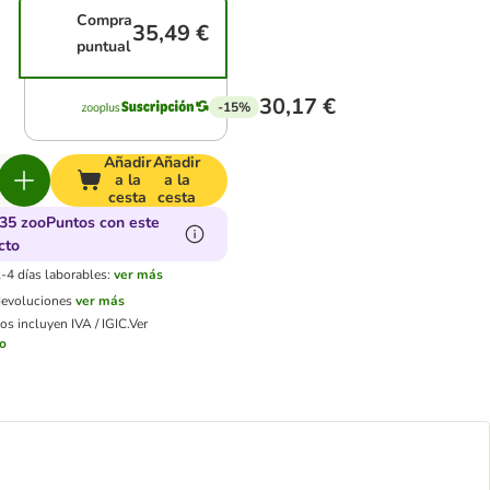
Compra
35,49 €
puntual
30,17 €
-15%
Añadir
Añadir
a la
a la
cesta
cesta
35 zooPuntos con este
cto
-4 días laborables:
ver más
devoluciones
ver más
os incluyen IVA / IGIC.
Ver
ío