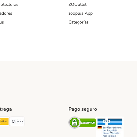
rotectoras
ZOOutlet
iadores
zooplus App
us
Categorías
ntrega
Pago seguro
ping Method
TExpress Shipping Method
InPost Shipping Method
paack Shipping Method
Security
Securit