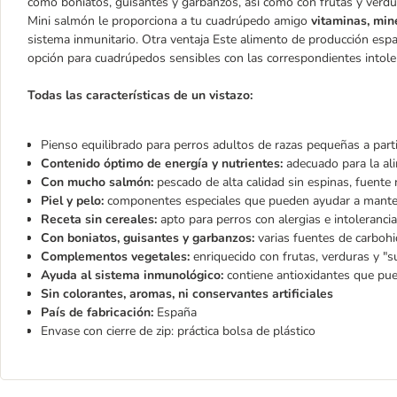
como boniatos, guisantes y garbanzos, así como con frutas y verdur
Mini salmón le proporciona a tu cuadrúpedo amigo
vitaminas, mine
sistema inmunitario. Otra ventaja Este alimento de producción esp
opción para cuadrúpedos sensibles con las correspondientes intole
Todas las características de un vistazo:
Pienso equilibrado para perros adultos de razas pequeñas a part
Contenido óptimo de energía y nutrientes:
adecuado para la ali
Con mucho salmón:
pescado de alta calidad sin espinas, fuente
Piel y pelo:
componentes especiales que pueden ayudar a mantener
Receta sin cereales:
apto para perros con alergias e intoleranci
Con boniatos, guisantes y garbanzos:
varias fuentes de carbohid
Complementos vegetales:
enriquecido con frutas, verduras y "s
Ayuda al sistema inmunológico:
contiene antioxidantes que pue
Sin colorantes, aromas, ni conservantes artificiales
País de fabricación:
España
Envase con cierre de zip: práctica bolsa de plástico