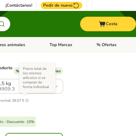
¡Contáctanos!
Pedir de nuevo
Cesta
ros animales
Top Marcas
% Ofertas
: Roedores y +
de categoria abierto: Pájaros
Menú de categoria abierto: Otros animales
Menú de categoria abie
oducto
Precio total de
% Descuentos disponibles
los mismos
artículos si se
compran de
1,5 kg
forma individual
9909.3
 normal
38,07 €
pón - Descuento -10%