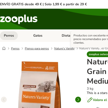
ENVÍO GRATIS desde 49 € | Solo 1,99 € a partir de 29 €
Perros
Gatos
Dieta Vet.
Antipar
Productos con excelente r
Menú de categoria abierto: Perros
Menú de categoria abierto: Gatos
Menú de ca
precio recomendados por 
clientes.
Perros
Pienso para perros
Nature's Variety
Nature's Variety No 
zooplus selec
Natur
Grain
Medi
3 kg
This is a stars
Valora el