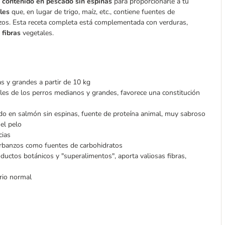
o contenido en pescado sin espinas
para proporcionarle a tu
les
que, en lugar de trigo, maíz, etc., contiene fuentes de
anzos. Esta receta completa está complementada con verduras,
 fibras
vegetales.
s y grandes a partir de 10 kg
les de los perros medianos y grandes, favorece una constitución
do en salmón sin espinas, fuente de proteína animal, muy sabroso
el pelo
ncias
arbanzos como fuentes de carbohidratos
oductos botánicos y "superalimentos", aporta valiosas fibras,
ario normal