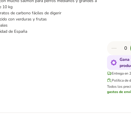
con mucho salmón para perros medianos y grandes a
de 10 kg
ratos de carbono fáciles de digerir
cido con verduras y frutas
eales
lidad de España
Gana 
produ
Entrega en 2
Política de 
Todos los preci
gastos de env