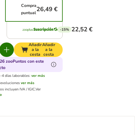
Compra
26,49 €
puntual
22,52 €
-15%
Añadir
Añadir
a la
a la
cesta
cesta
26 zooPuntos con este
cto
-4 días laborables:
ver más
devoluciones
ver más
os incluyen IVA / IGIC.
Ver
ío