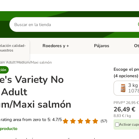
Buscar
productos
asitarios
Roedores y +
Pájaros
Ot
elación calidad-
tegoria abierto: Dieta Vet.
Menú de categoria abierto: Antiparasitarios
Menú de categoria abierto
Menú 
nuestros
Grain Adult Medium/Maxi salmón
Escoge el pr
ción
e's Variety No
(4 opciones)
3 kg
 Adult
107
um/Maxi salmón
PRVP* 26,95 €
26,49 €
8,83 € / kg
 rating area from zero to 5: 4.7/5
(
57
)
Activar cu
 producto