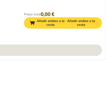
0,00 €
Precio total
Añadir ambos a la
Añadir ambos a la
cesta
cesta