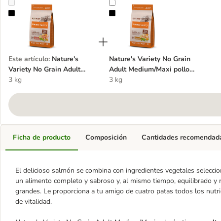
Nature's Variety No Grain Adult Medium/Maxi salmón
Nature's Variety No Grain Adult M
Este artículo
:
Nature's
Nature's Variety No Grain
Variety No Grain Adult
Adult Medium/Maxi pollo
Medium/Maxi salmón
3 kg
de corral
3 kg
Ficha de producto
Composición
Cantidades recomendad
El delicioso salmón se combina con ingredientes vegetales selecc
un alimento completo y sabroso y, al mismo tiempo, equilibrado y r
grandes. Le proporciona a tu amigo de cuatro patas todos los nutrie
de vitalidad.