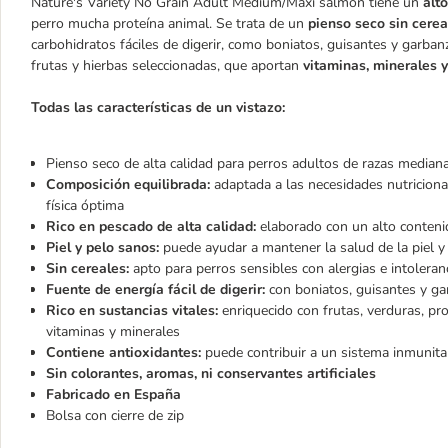
Nature's Variety No Grain Adult Medium/Maxi salmón tiene un
alt
perro mucha proteína animal. Se trata de un
pienso seco sin cerea
carbohidratos fáciles de digerir, como boniatos, guisantes y garb
frutas y hierbas seleccionadas, que aportan
vitaminas, minerales y
Todas las características de un vistazo:
Pienso seco de alta calidad para perros adultos de razas mediana
Composición equilibrada:
adaptada a las necesidades nutriciona
física óptima
Rico en pescado de alta calidad:
elaborado con un alto conteni
Piel y pelo sanos:
puede ayudar a mantener la salud de la piel y 
Sin cereales:
apto para perros sensibles con alergias e intolera
Fuente de energía fácil de digerir:
con boniatos, guisantes y g
Rico en sustancias vitales:
enriquecido con frutas, verduras, pr
vitaminas y minerales
Contiene antioxidantes:
puede contribuir a un sistema inmunit
Sin colorantes, aromas, ni conservantes artificiales
Fabricado en España
Bolsa con cierre de zip