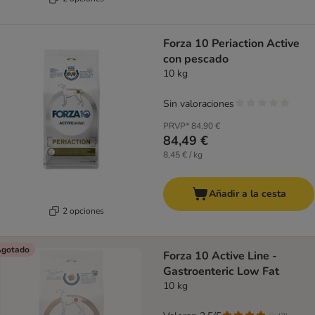
Forza 10 Periaction Active
con pescado
10 kg
Sin valoraciones
PRVP*
84,90 €
84,49 €
8,45 € / kg
Añadir a la cesta
2 opciones
gotado
Forza 10 Active Line -
Gastroenteric Low Fat
10 kg