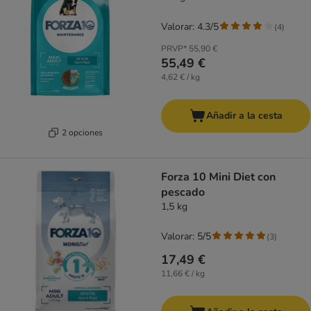
Valorar: 4.3/5
(
4
)
PRVP*
55,90 €
55,49 €
4,62 € / kg
Añadir a la cesta
2 opciones
Forza 10 Mini Diet con
pescado
1,5 kg
Valorar: 5/5
(
3
)
17,49 €
11,66 € / kg