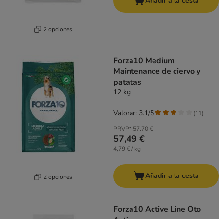
Añadir a la cesta
2 opciones
Forza10 Medium
Maintenance de ciervo y
patatas
12 kg
Valorar: 3.1/5
(
11
)
PRVP*
57,70 €
57,49 €
4,79 € / kg
Añadir a la cesta
2 opciones
Forza10 Active Line Oto