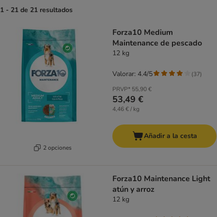
1 - 21 de 21 resultados
product items have been changed
Forza10 Medium
Maintenance de pescado
12 kg
Valorar: 4.4/5
(
37
)
PRVP*
55,90 €
53,49 €
4,46 € / kg
Añadir a la cesta
2 opciones
Forza10 Maintenance Light
atún y arroz
12 kg