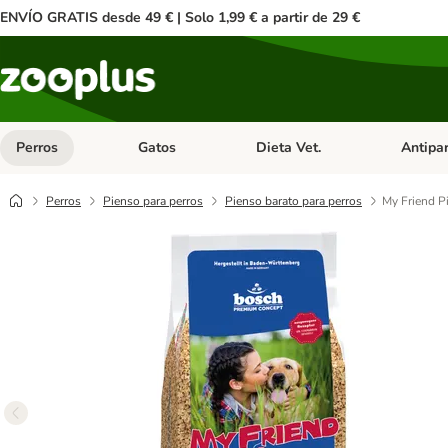
ENVÍO GRATIS desde 49 € | Solo 1,99 € a partir de 29 €
Perros
Gatos
Dieta Vet.
Antipar
Menú de categoria abierto: Perros
Menú de categoria abierto: Gatos
Menú de ca
Perros
Pienso para perros
Pienso barato para perros
My Friend P