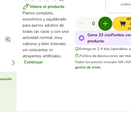
Valora el producto
Pienso completo,
Añ
económico y equilibrado
para perros adultos de
c
todas las razas y con una
Gana 33 zooPuntos co
actividad normal, muy
producto
sabroso y bien tolerado,
Entrega en 2-4 días laborables:
sin colorantes ni
atrayentes artificiales.
Política de devoluciones
ver má
Continuar
Todos los precios incluyen IVA / IGI
gastos de envío
rmación