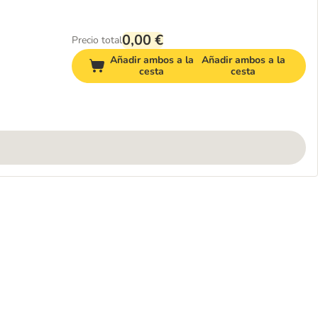
0,00 €
Precio total
Añadir ambos a la
Añadir ambos a la
cesta
cesta