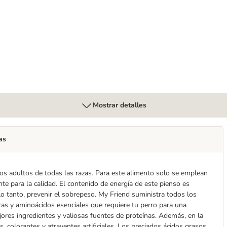
Mostrar detalles
as
os adultos de todas las razas. Para este alimento solo se emplean
te para la calidad. El contenido de energía de este pienso es
 lo tanto, prevenir el sobrepeso. My Friend suministra todos los
bras y aminoácidos esenciales que requiere tu perro para una
jores ingredientes y valiosas fuentes de proteínas. Además, en la
 colorantes y atrayentes artificiales. Los preciados ácidos grasos