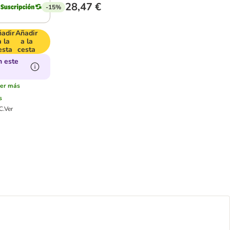
28,47 €
-15%
adir
Añadir
a la
a la
esta
cesta
n este
ver más
s
C.
Ver