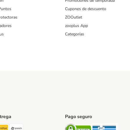
ón
Promociones de temporada
Puntos
Cupones de descuento
rotectoras
ZOOutlet
iadores
zooplus App
us
Categorías
ntrega
Pago seguro
ping Method
TExpress Shipping Method
InPost Shipping Method
paack Shipping Method
Security
Securit