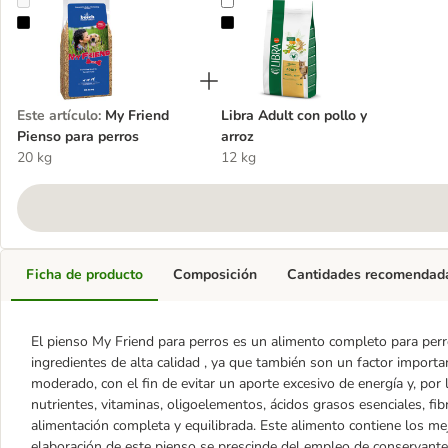
My Friend Pienso para perros
Libra Adult con pollo y arroz
Este artículo
:
My Friend
Libra Adult con pollo y
Pienso para perros
arroz
20 kg
12 kg
Ficha de producto
Composición
Cantidades recomendad
El pienso My Friend para perros es un alimento completo para perr
ingredientes de alta calidad , ya que también son un factor importan
moderado, con el fin de evitar un aporte excesivo de energía y, por
nutrientes, vitaminas, oligoelementos, ácidos grasos esenciales, fi
alimentación completa y equilibrada. Este alimento contiene los me
elaboración de este pienso se prescinde del empleo de conservantes,