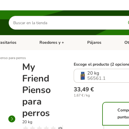
Buscar
productos
asitarios
Roedores y +
Pájaros
Ot
tegoria abierto: Dieta Vet.
Menú de categoria abierto: Antiparasitarios
Menú de categoria abierto
Menú 
ienso para perros
My
Escoge el producto (2 opcion
20 kg
Friend
56561.1
Pienso
33,49 €
1,67 € / kg
para
perros
Comp
puntu
20 kg
(
0
)