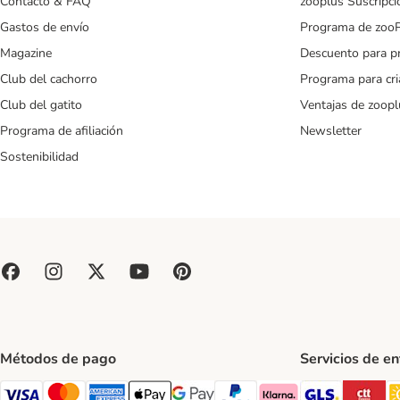
Contacto & FAQ
zooplus Suscripci
Gastos de envío
Programa de zoo
Magazine
Descuento para p
Club del cachorro
Programa para cr
Club del gatito
Ventajas de zoopl
Programa de afiliación
Newsletter
Sostenibilidad
Métodos de pago
Servicios de e
GLS Ship
CT