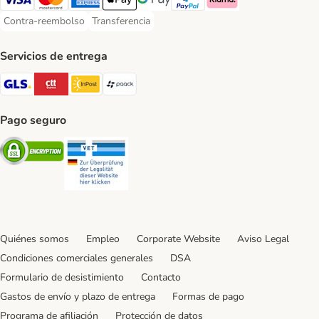
Visa Payment Method
Mastercard Payment Method
American Express Payment Method
Apple Pay Payment Method
Google Pay Payment Method
PayPal Payment Method
Klarna Payment Method
Contra-reembolso
Transferencia
Contra-reembolso Payment Method
Transferencia Payment Method
Servicios de entrega
GLS Shipping Method
CTTExpress Shipping Method
InPost Shipping Method
paack Shipping Method
Pago seguro
Security
Security
Quiénes somos
Empleo
Corporate Website
Aviso Legal
Condiciones comerciales generales
DSA
Formulario de desistimiento
Contacto
Gastos de envío y plazo de entrega
Formas de pago
Programa de afiliación
Protección de datos