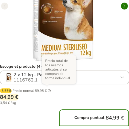
Precio total de
los mismos
Escoge el producto (4 opciones)
artículos si se
compran de
2 x 12 kg - Pack Ahorro
forma individual
1116762.1
-5.55%
Precio normal
89,98 €
84,99 €
3,54 € / kg
84,99 €
Compra puntual