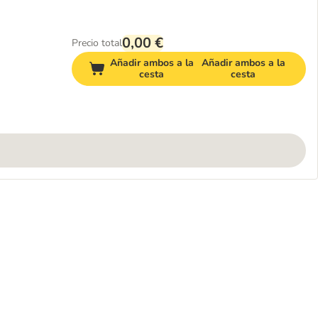
0,00 €
Precio total
Añadir ambos a la
Añadir ambos a la
cesta
cesta