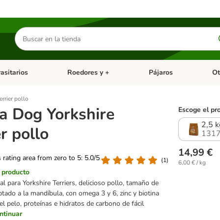
Buscar
productos
asitarios
Roedores y +
Pájaros
Ot
tegoria abierto: Dieta Vet.
Menú de categoria abierto: Antiparasitarios
Menú de categoria abierto
Menú 
rrier pollo
a Dog Yorkshire
Escoge el pr
2,5 k
er pollo
1317
14,99 €
s rating area from zero to 5: 5.0/5
(
1
)
6,00 € / kg
l producto
al para Yorkshire Terriers, delicioso pollo, tamaño de
tado a la mandíbula, con omega 3 y 6, zinc y biotina
 el pelo, proteínas e hidratos de carbono de fácil
ntinuar