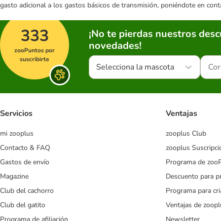
gasto adicional a los gastos básicos de transmisión, poniéndote en cont
333
¡No te pierdas nuestros des
novedades!
zooPuntos por
suscribirte
Selecciona la mascota
Servicios
Ventajas
mi zooplus
zooplus Club
Contacto & FAQ
zooplus Suscripci
Gastos de envío
Programa de zoo
Magazine
Descuento para p
Club del cachorro
Programa para cr
Club del gatito
Ventajas de zoopl
Programa de afiliación
Newsletter