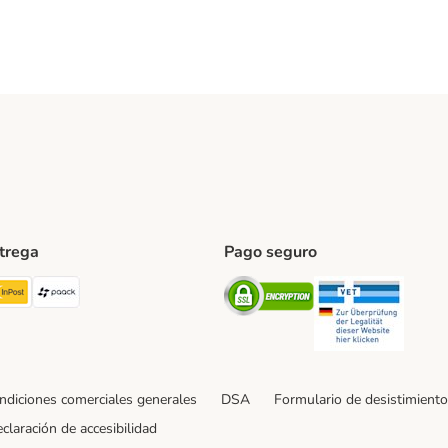
ntrega
Pago seguro
ping Method
TExpress Shipping Method
InPost Shipping Method
paack Shipping Method
Security
Securit
ndiciones comerciales generales
DSA
Formulario de desistimiento
claración de accesibilidad