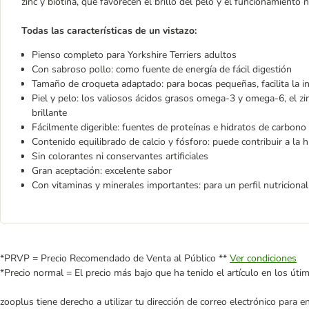
zinc y biotina, que favorecen el brillo del pelo y el funcionamiento n
Todas las características de un vistazo:
Pienso completo para Yorkshire Terriers adultos
Con sabroso pollo: como fuente de energía de fácil digestión
Tamaño de croqueta adaptado: para bocas pequeñas, facilita la i
Piel y pelo: los valiosos ácidos grasos omega-3 y omega-6, el zin
brillante
Fácilmente digerible: fuentes de proteínas e hidratos de carbono 
Contenido equilibrado de calcio y fósforo: puede contribuir a la h
Sin colorantes ni conservantes artificiales
Gran aceptación: excelente sabor
Con vitaminas y minerales importantes: para un perfil nutricional
*PRVP = Precio Recomendado de Venta al Público **
Ver condiciones
*Precio normal = El precio más bajo que ha tenido el artículo en los úti
zooplus tiene derecho a utilizar tu dirección de correo electrónico para 