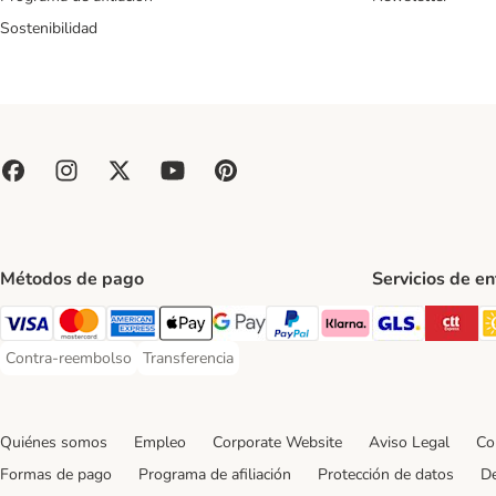
Sostenibilidad
Métodos de pago
Servicios de e
GLS Ship
CT
Visa Payment Method
Mastercard Payment Method
American Express Payment Method
Apple Pay Payment Method
Google Pay Payment Method
PayPal Payment Method
Klarna Payment Method
Contra-reembolso
Transferencia
Contra-reembolso Payment Method
Transferencia Payment Method
Quiénes somos
Empleo
Corporate Website
Aviso Legal
Co
Formas de pago
Programa de afiliación
Protección de datos
De