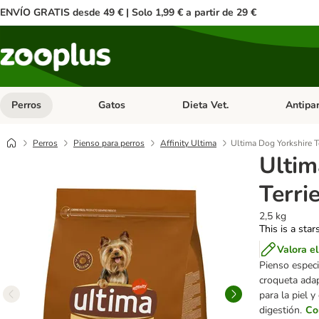
ENVÍO GRATIS desde 49 € | Solo 1,99 € a partir de 29 €
Perros
Gatos
Dieta Vet.
Antipar
Menú de categoria abierto: Perros
Menú de categoria abierto: Gatos
Menú de ca
Perros
Pienso para perros
Affinity Ultima
Ultima Dog Yorkshire Te
Ultim
Terri
2,5 kg
This is a star
Valora e
Pienso especi
croqueta adap
para la piel y
digestión.
Co