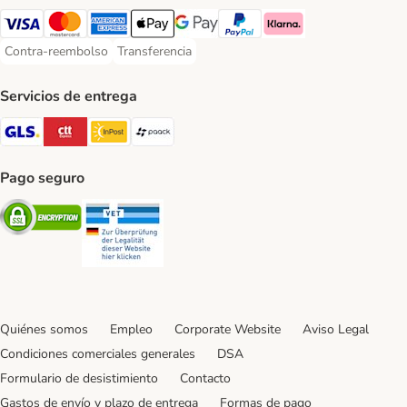
Visa Payment Method
Mastercard Payment Method
American Express Payment Method
Apple Pay Payment Method
Google Pay Payment Method
PayPal Payment Method
Klarna Payment Method
Contra-reembolso
Transferencia
Contra-reembolso Payment Method
Transferencia Payment Method
Servicios de entrega
GLS Shipping Method
CTTExpress Shipping Method
InPost Shipping Method
paack Shipping Method
Pago seguro
Security
Security
Quiénes somos
Empleo
Corporate Website
Aviso Legal
Condiciones comerciales generales
DSA
Formulario de desistimiento
Contacto
Gastos de envío y plazo de entrega
Formas de pago