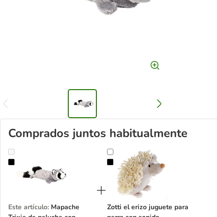
Comprados juntos habitualmente
Mapache Trixie de peluche con sonido
Zotti el erizo juguete para perro c
Este artículo
:
Mapache
Zotti el erizo juguete para