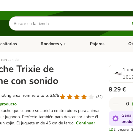
Buscar
productos
asitarios
Roedores y +
Pájaros
Ot
tegoria abierto: Dieta Vet.
Menú de categoria abierto: Antiparasitarios
Menú de categoria abierto
Menú 
e con sonido
he Trixie de
1 un
161
he con sonido
8,29 €
 rating area from zero to 5: 3.8/5
(
32
)
 producto
luche que cuando se aprieta emite ruidos para animar
Gana 
uir jugando. Perfecto también para descansar sobre él
produ
un cojín. El juguete mide 46 cm de largo.
Continuar
Entrega en 2