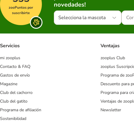
novedades!
zooPuntos por
suscribirte
Selecciona la mascota
Servicios
Ventajas
mi zooplus
zooplus Club
Contacto & FAQ
zooplus Suscripci
Gastos de envío
Programa de zoo
Magazine
Descuento para p
Club del cachorro
Programa para cr
Club del gatito
Ventajas de zoopl
Programa de afiliación
Newsletter
Sostenibilidad