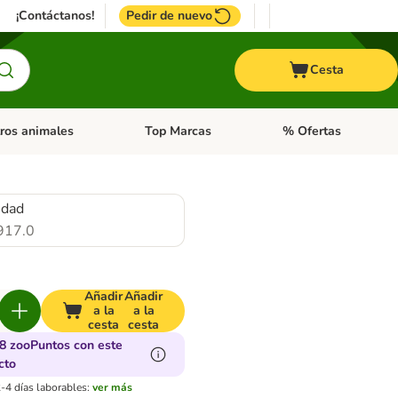
¡Contáctanos!
Pedir de nuevo
Cesta
ros animales
Top Marcas
% Ofertas
: Roedores y +
de categoria abierto: Pájaros
Menú de categoria abierto: Otros animales
Menú de categoria abie
idad
917.0
Añadir
Añadir
a la
a la
cesta
cesta
8 zooPuntos con este
cto
-4 días laborables:
ver más