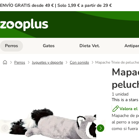
ENVÍO GRATIS desde 49 € | Solo 1,99 € a partir de 29 €
Perros
Gatos
Dieta Vet.
Antipar
Menú de categoria abierto: Perros
Menú de categoria abierto: Gatos
Menú de ca
Perros
Juguetes y deporte
Con sonido
Mapache Trixie de peluch
Mapac
peluc
1 unidad
This is a stars
Valora el
Mapache de pe
al perro a seg
como si fuera 