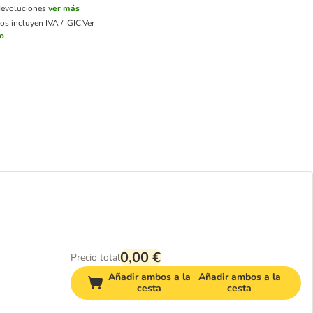
devoluciones
ver más
os incluyen IVA / IGIC.
Ver
ío
0,00 €
Precio total
Añadir ambos a la
Añadir ambos a la
cesta
cesta