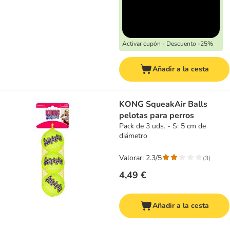
Activar cupón - Descuento -25%
Añadir a la cesta
KONG SqueakAir Balls
pelotas para perros
Pack de 3 uds. - S: 5 cm de
diámetro
Valorar: 2.3/5
(
3
)
4,49 €
Añadir a la cesta