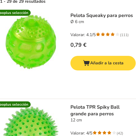
1 - 29 de 29 resultados
product items have been changed
ooplus selección
Pelota Squeaky para perros
Ø 6 cm
Valorar: 4.1/5
(
111
)
0,79 €
Añadir a la cesta
ooplus selección
Pelota TPR Spiky Ball
grande para perros
12 cm
Valorar: 4/5
(
42
)