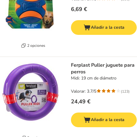
6,69 €
Añadir a la cesta
2 opciones
Ferplast Puller juguete para
perros
Midi: 19 cm de diámetro
Valorar: 3.7/5
(
123
)
24,49 €
Añadir a la cesta