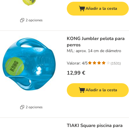
Añadir a la cesta
2 opciones
KONG Jumbler pelota para
perros
M/L: aprox. 14 cm de diámetro
Valorar: 4/5
(
1531
)
12,99 €
Añadir a la cesta
2 opciones
TIAKI Square piscina para