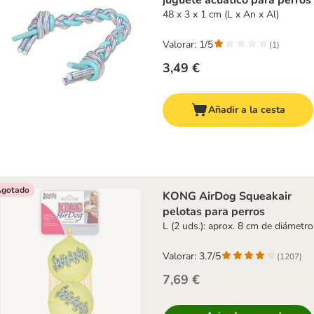
juguete acuático para perros
48 x 3 x 1 cm (L x An x Al)
Valorar: 1/5
(
1
)
3,49 €
Añadir a la cesta
gotado
KONG AirDog Squeakair
pelotas para perros
L (2 uds.): aprox. 8 cm de diámetro
Valorar: 3.7/5
(
1207
)
7,69 €