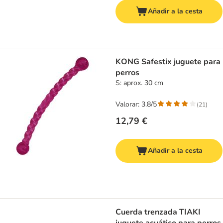
Añadir a la cesta
KONG Safestix juguete para
perros
S: aprox. 30 cm
Valorar: 3.8/5
(
21
)
12,79 €
Añadir a la cesta
Cuerda trenzada TIAKI