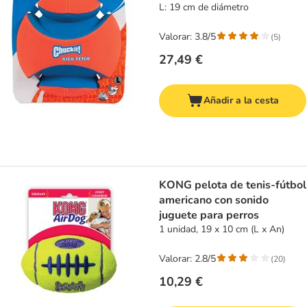
L: 19 cm de diámetro
Valorar: 3.8/5
(
5
)
27,49 €
Añadir a la cesta
KONG pelota de tenis-fútbol
americano con sonido
juguete para perros
1 unidad, 19 x 10 cm (L x An)
Valorar: 2.8/5
(
20
)
10,29 €