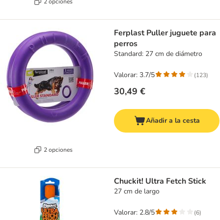
2 opciones
Ferplast Puller juguete para
perros
Standard: 27 cm de diámetro
Valorar: 3.7/5
(
123
)
30,49 €
Añadir a la cesta
2 opciones
Chuckit! Ultra Fetch Stick
27 cm de largo
Valorar: 2.8/5
(
6
)