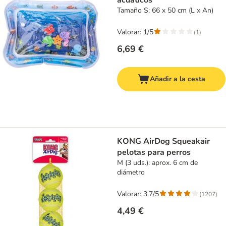
acuáticos
Tamaño S: 66 x 50 cm (L x An)
Valorar: 1/5
(
1
)
6,69 €
Añadir a la cesta
KONG AirDog Squeakair
pelotas para perros
M (3 uds.): aprox. 6 cm de
diámetro
Valorar: 3.7/5
(
1207
)
4,49 €