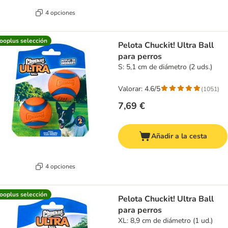
4 opciones
ooplus selección
Pelota Chuckit! Ultra Ball
para perros
S: 5,1 cm de diámetro (2 uds.)
Valorar: 4.6/5
(
1051
)
7,69 €
Añadir a la cesta
4 opciones
ooplus selección
Pelota Chuckit! Ultra Ball
para perros
XL: 8,9 cm de diámetro (1 ud.)