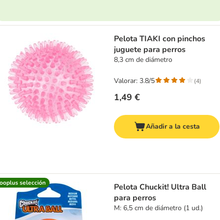
Pelota TIAKI con pinchos
juguete para perros
8,3 cm de diámetro
Valorar: 3.8/5
(
4
)
1,49 €
Añadir a la cesta
ooplus selección
Pelota Chuckit! Ultra Ball
para perros
M: 6,5 cm de diámetro (1 ud.)